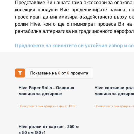
Представяме Ви нашата гама аксесоари за опакован
колекция продукти Вие предефинирате начина, по
проектиран да минимизира въздействието върху ок
ролки Hive, които ще оптимизират процеса Ви на
рентабилна алтернатива на традиционното аерофол
Предложете на клиентите си устойчив избор и се
Показване на
6
от
6
продукта
Влезте за цени на едро
Влезте за цени н
Hive Paper Rolls - Основна
Hive хартиени рол
машина за дозиране
машина за дозира
Препоръчителна продажна цена : €0.00/бройка
Влезте за цени на едро
Hive ролки от хартия - 250 м
x 50 см (80 г)