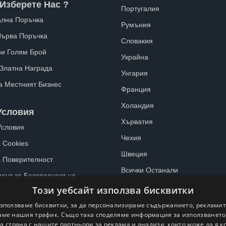
Изберете Нас ?
Португалия
лна Поръчка
Румъния
Първа Поръчка
Словакия
ри Голям Брой
Украйна
 Златна Награда
Унгария
а Местният Бизнес
Франция
Холандия
Условия
Хърватия
Условия
Чехия
 Cookies
Швеция
а Поверителност
Всички Останали
ент за Безопасност на
Този уебсайт използва бисквитки
зползваме бисквитки, за да персонализираме съдържанието, рекламит
ме нашия трафик. Също така споделяме информация за използванет
а страна с нашите партньори за реклама и анализи, които може да я 