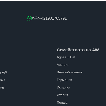
+421901765791
WA:
Семейството на AW
Agnes + Cat
Австрия
Великобритания
а AW
Германия
еме
Испания
екс
Италия
Полша