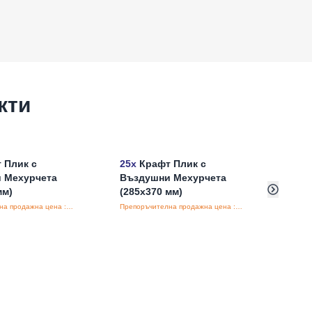
кти
 Плик с
25x
Крафт Плик с
50x
К
 Мехурчета
Въздушни Мехурчета
проз
мм)
(285x370 мм)
Препоръчителна продажна цена : €0.24/бройка
Препоръчителна продажна цена : €1.11/бройка