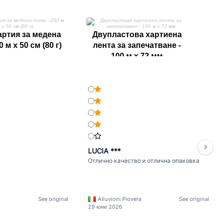
артия за медена
Двупластова хартиена
Р
0 м x 50 см (80 г)
лента за запечатване -
п
100 м x 72 мм
LUCIA ***
Отлично качество и отлична опаковка
See original
Alluvioni Piovera
See original
29 юни 2026