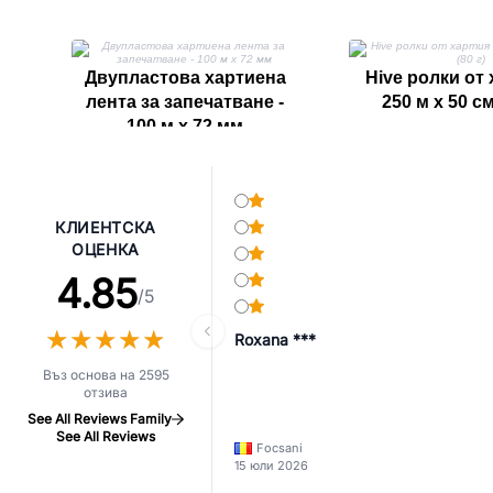
Двупластова хартиена
Hive ролки от 
лента за запечатване -
250 м x 50 см
100 м x 72 мм
КЛИЕНТСКА
ОЦЕНКА
4.85
/5
★
★
★
★
★
★
★
★
★
★
Roxana ***
Въз основа на 2595
отзива
See All Reviews Family
See All Reviews
Focsani
15 юли 2026