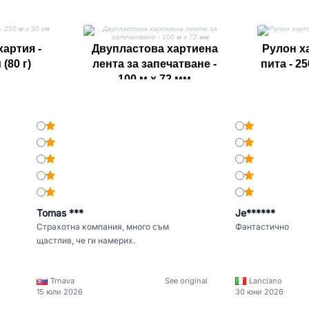
хартия -
Двупластова хартиена
Рулон х
 (80 г)
лента за запечатване -
пита - 25
100 м x 72 мм
Tomas ***
Je******
Страхотна компания, много съм
Фантастично
щастлив, че ги намерих.
Trnava
See original
Lanciano
15 юли 2026
30 юни 2026