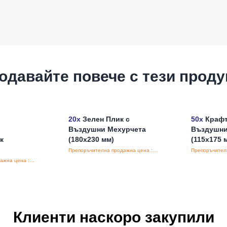
одавайте повече с тези проду
20x
Зелен Плик с
50x
Крафт
Въздушни Мехурчета
Въздушни
к
(180x230 мм)
(115x175 
Препоръчителна продажна цена : €0.47/бройка
Препоръчителна продажна цена : €0.55/бройка
Клиенти наскоро закупили