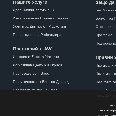
Нашите Услуги
Защо да 
ДропШипинг Услуги в ЕС
Без Минима
Изпълнение на Поръчки Европа
Бонус при 
Услуги за Дигитален Маркетинг
Отстъпки п
Производство и Ребрандиране
Програма -
Подкрепа н
Преоткрийте AW
История и Ефекта "Феникс"
Правни 
Логистичен Център и Офиси
Правила и 
Производство и Внос
Политика за
Приключенският Блог на Дейвид
Политика з
Благотворителна Дейност
Общ Реглам
Продуктите
Ние и
анализира
сайт от ваш