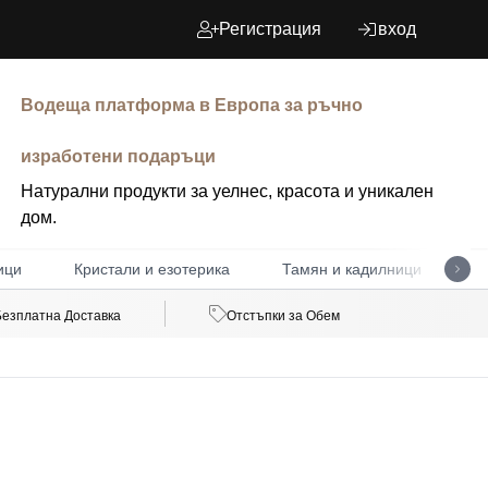
Регистрация
вход
Водеща платформа в Европа за ръчно
изработени подаръци
Натурални продукти за уелнес, красота и уникален
дом.
ици
Кристали и езотерика
Тамян и кадилници
Д
Безплатна Доставка
Отстъпки за Обем