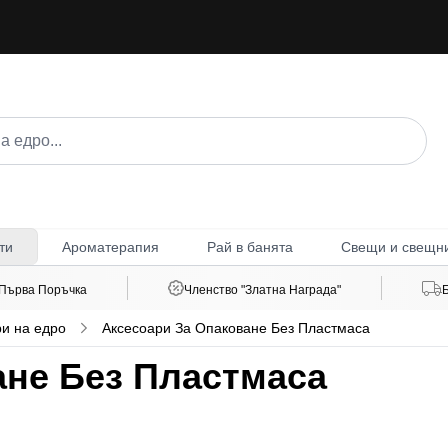
Ароматерапия
Рай в банята
Свещи и свещн
ти
 Първа Поръчка
Членство "Златна Награда"
и на едро
Аксесоари За Опаковане Без Пластмаса
ане Без Пластмаса