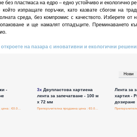
е без пластмаса на едро – едно устойчиво и екологично ре
 който изпращате поръчки, като казвате сбогом на трад
олната среда, без компромис с качеството. Изберете от
 опаковане и ще намалят отпадъците. Преминаването към
ио.
 откроете на пазара с иновативни и екологични решени
Нови
а едро
Влезте за цени на едро
Влезт
ки -
3x
Двупластова хартиена
Лента за 
не
лента за запечатване - 100 м
хартия - 
x 72 мм
дозиране
Препоръчителна продажна цена : €0.00/бройка
Препоръчителна продажна цена : €0.00/бройка