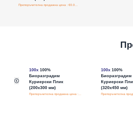
Препоръчителна продажна цена : €0.00/бройка
Пр
100x
100%
100x
100%
Биоразградим
Биоразградим
Куриерски Плик
Куриерски Пли
(200x300 мм)
(320x450 мм)
Препоръчителна продажна цена : €0.23/бройка