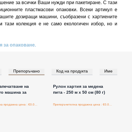
шение за всички Ваши нужди при пакетиране. С тази
иционните пластмасови опаковки. Всеки артикул е
 нашите дозиращи машини, съобразени с хартиените
 тази колекция е не само екологичен избор, но и
я за опаковане.
Препоръчано
Код на продукта
Име
е за цени на едро
Влезте за цени на едро
запечатване на
Рулон хартия за медена
Pro машина за
пита - 250 м x 50 см (80 г)
Препоръчителна продажна цена : €0.00/бройка
Препоръчителна продажна цена : €0.00/бройка