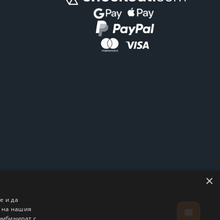
×
е и да
о на нашия
комбинират с