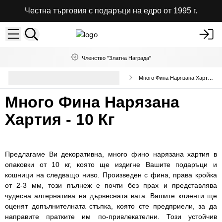
Честна търговия с подаръци на едро от 1995 г.
Членство "Златна Награда"
Опаковъчни материали и
Много Фина Нарязана Хартия - 10 Кг
аксесоари на едро
Много Фина Нарязана
Хартия - 10 Кг
Предлагаме Ви декоративна, много фино нарязана хартия в
опаковки от 10 кг, която ще издигне Вашите подаръци и
кошници на следващо ниво. Произведен с фина, права кройка
от 2-3 мм, този пълнеж е почти без прах и представлява
чудесна алтернатива на дървесната вата. Вашите клиенти ще
оценят допълнителната стъпка, която сте предприели, за да
направите пратките им по-привлекателни. Този устойчив