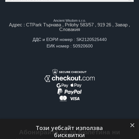
Ancient Wisdom s.r.o.
Адрес : CTPark Търнава , Prilohy 583/57 , 919 26 , Завар ,
Словакия
ДДС и ЕОРИ номер : SK2120525440
ЕИК номер : 50920600
×
Този уебсайт използва
Абонирайте се за бюлетина ни
бисквитки