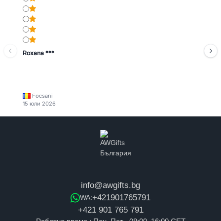
Roxana ***
Focsani
15 юли 2026
info@awgifts.bg
+421901765791
WA:
+421 901 765 791