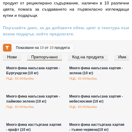
продукт от рециклирано съдържание, наличен в 10 различни
цвята, помага за създаването на първокласно изглеждащи
кутии и подаръци.
Поръчайте днес, за да добавите обем, цвят и текстура към
всеки подарък, който предлагате.
Показване на
10
от
10
продукта
Нови
Препоръчано
Код на продукта
Име
Влезте за цени на едро
Влезте за цени на едро
Много фина накъсана хартия -
Много фина накъсана хартия -
Бургундски (10 кг)
зелена (10 кг)
ПЦД : €0.00/бройка
ПЦД : €0.00/бройка
Влезте за цени на едро
Влезте за цени на едро
Много фина накъсана хартия -
Много фина накъсана хартия -
лаймово зелено (10 кг)
небесносиня (10 кг)
ПЦД : €0.00/бройка
ПЦД : €0.00/бройка
Влезте за цени на едро
Влезте за цени на едро
Много фина настъргана хартия
Много фина настъргана хартия
- крафт (10 кг)
- тъмно червена(10 кг)