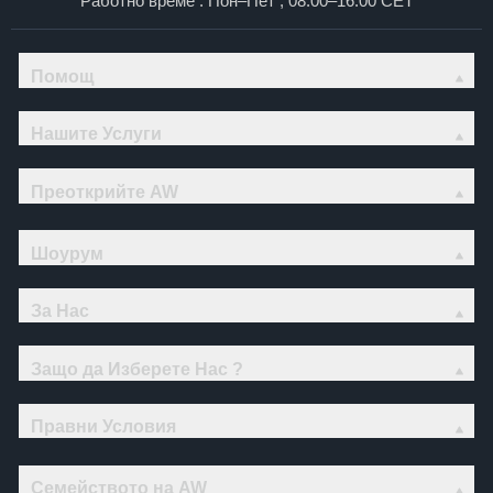
Работно време : Пон–Пет , 08:00–16:00 CET
Помощ
Нашите Услуги
Преоткрийте AW
Шоурум
За Нас
Защо да Изберете Нас ?
Правни Условия
Семейството на AW