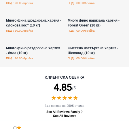
ПЦД : €0.00/бройка
ПЦД : €0.00/бройка
Влезте за цени на едро
Влезте за цени на едро
Много фина шредирана хартия -
Много фино нарязана хартия -
слонова кост (10 кг)
Forest Green (10 кг)
ПЦД : €0.00/бройка
ПЦД : €0.00/бройка
Влезте за цени на едро
Влезте за цени на едро
Много фино раздробена хартия
Смесена настъргана хартия -
- бяла (10 кг)
Шоколад (10 кг)
ПЦД : €0.00/бройка
ПЦД : €0.00/бройка
КЛИЕНТСКА ОЦЕНКА
4.85
/5
★
★
★
★
★
★
★
★
★
★
Въз основа на 2595 отзива
See All Reviews Family
See All Reviews