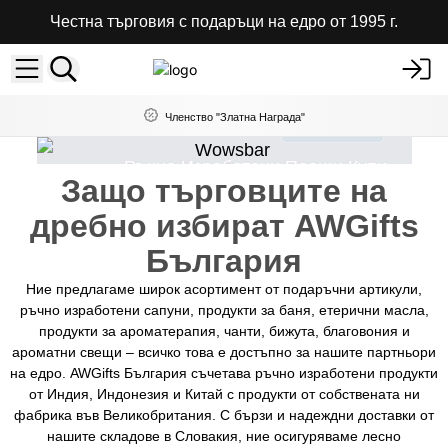
Честна търговия с подаръци на едро от 1995 г.
Членство "Златна Награда"
Купи сега
s
Ръчно Изработени Пеещи Купи
Защо търговците на
дребно избират AWGifts
България
Ние предлагаме широк асортимент от подаръчни артикули,
ръчно изработени сапуни, продукти за баня, етерични масла,
продукти за ароматерапия, чанти, бижута, благовония и
ароматни свещи – всичко това е достъпно за нашите партньори
на едро. AWGifts България съчетава ръчно изработени продукти
от Индия, Индонезия и Китай с продукти от собствената ни
фабрика във Великобритания. С бързи и надеждни доставки от
нашите складове в Словакия, ние осигуряваме лесно