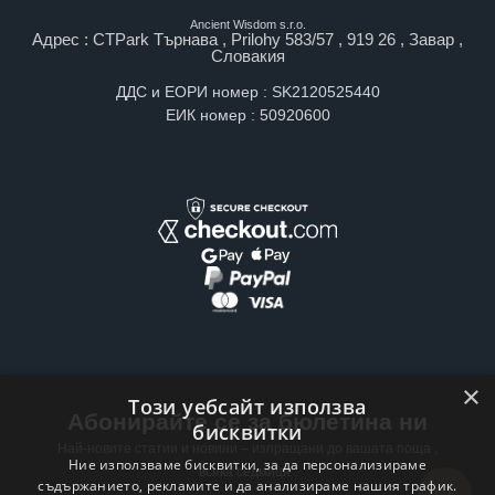
Ancient Wisdom s.r.o.
Адрес : CTPark Търнава , Prilohy 583/57 , 919 26 , Завар ,
Словакия
ДДС и ЕОРИ номер : SK2120525440
ЕИК номер : 50920600
×
Този уебсайт използва
Абонирайте се за бюлетина ни
бисквитки
Най-новите статии и новини – изпращани до вашата поща ,
Ние използваме бисквитки, за да персонализираме
всяка седмица .
съдържанието, рекламите и да анализираме нашия трафик.