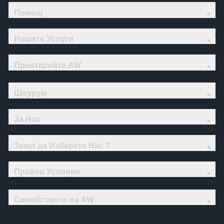
Помощ
Нашите Услуги
Преоткрийте AW
Шоурум
За Нас
Защо да Изберете Нас ?
Правни Условия
Семейството на AW