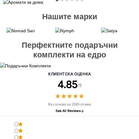
Нашите марки
Перфектните подаръчни
комплекти на едро
КЛИЕНТСКА ОЦЕНКА
4.85
/5
★
★
★
★
★
★
★
★
★
★
Въз основа на 2595 отзива
See All Reviews