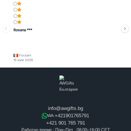
Roxana ***
Focsani
15 юли 2026
info@awgifts.bg
+421901765791
WA:
+421 901 765 791
Работно време : Пон–Пет , 08:00–16:00 CET