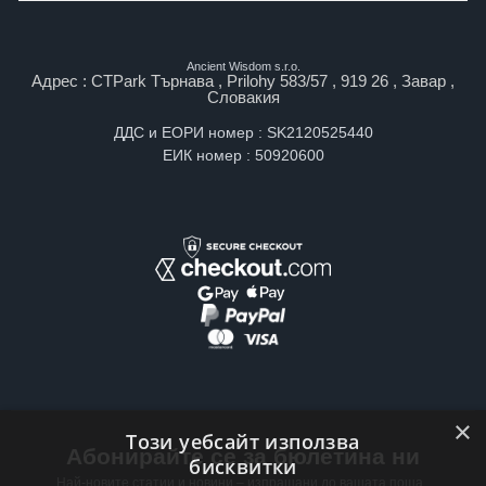
Ancient Wisdom s.r.o.
Адрес : CTPark Търнава , Prilohy 583/57 , 919 26 , Завар ,
Словакия
ДДС и ЕОРИ номер : SK2120525440
ЕИК номер : 50920600
×
Този уебсайт използва
Абонирайте се за бюлетина ни
бисквитки
Най-новите статии и новини – изпращани до вашата поща ,