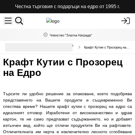
Честна търговия с подаръци на едро от 1995 г.
Членство "Златна Награда"
Опаковки и Хартиени Торбички на
Крафт Кутии с Прозорец на Едро
Едро
Крафт Кутии с Прозорец
на Едро
Търсите ли удобно решение за опаковане, което подобрява
представянето на Вашите продукти и същевременно Ви
спестява време? Нашите крафт кутии с прозорец на едро са
идеалният отговор. Изработени от висококачествен и здрав
картон, те не само предпазват съдържанието, но и добавят
изтънчен вид, който ще отличи продуктите Ви на рафтовете.
Отличителната им черта е изключително лесното сглобяване