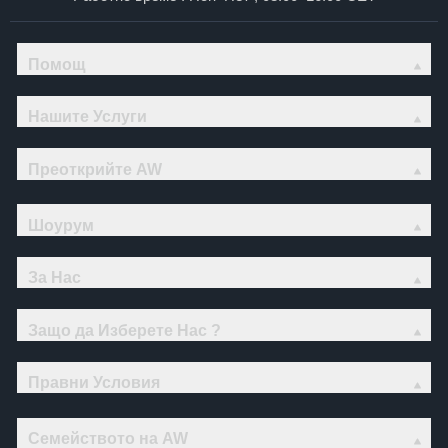
Помощ
Нашите Услуги
Преоткрийте AW
Шоурум
За Нас
Защо да Изберете Нас ?
Правни Условия
Семейството на AW