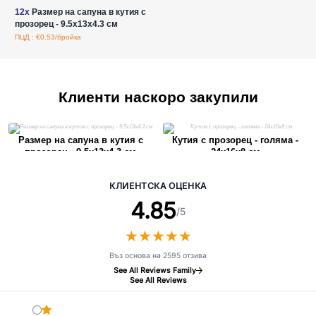
12x
Размер на сапуна в кутия с
прозорец - 9.5x13x4.3 см
ПЦД : €0.53/бройка
Клиенти наскоро закупили
Размер на сапуна в кутия с
Кутия с прозорец - голяма -
прозорец - 9.5x13x4.3 см
24х16х8 см
КЛИЕНТСКА ОЦЕНКА
4.85
/5
★
★
★
★
★
★
★
★
★
★
Въз основа на 2595 отзива
See All Reviews Family
See All Reviews