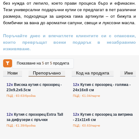
без нужда от лепило, което прави процеса бърз и ефикасен.
Тези универсални подаръчни кутии се предлагат в пет различни
размера, подходящи за широка гама артикули – от бижута и
бомбички за вана до ароматни сапуни, свещи и луксозни масла.
Поръчайте днес и впечатлете клиентите си с опаковки,
които превръщат всеки подарък в незабравимо
изживяване.
Показване на
5
от
5
продукта
Нови
Препоръчано
Код на продукта
Име
Влезте за цени на едро
Влезте за цени на едро
12x
Висока кутия с прозорец -
12x
Кутия с прозорец - голяма -
23x9.2x6.5см
24х16х8 см
ПЦД : €0.63/бройка
ПЦД : €1.04/парче
Влезте за цени на едро
Влезте за цени на едро
12x
Кутия с прозорец Extra Tall
12x
Кутия с прозорец за витрина
за дифузери с пръчки
- 21x11x6 см
ПЦД : €1.39/бройка
ПЦД : €0.63/парче
Влезте за цени на едро