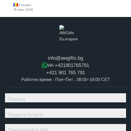
Focsani
15 юли 2026
info@awgifts.bg
+421901765791
WA:
+421 901 765 791
Работно време : Пон–Пет , 08:00–16:00 CET
Помощ
Нашите Услуги
Преоткрийте AW