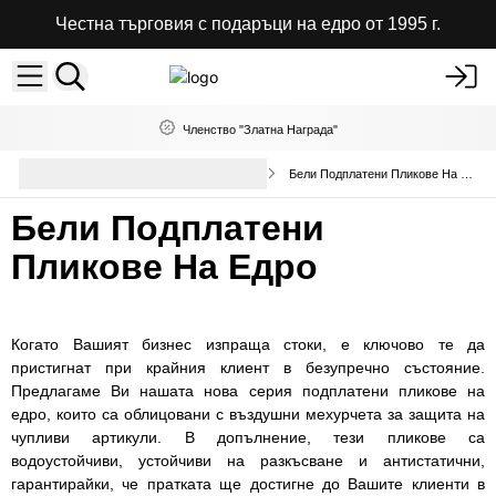
Честна търговия с подаръци на едро от 1995 г.
Членство "Златна Награда"
Пликове с Повторно
Бели Подплатени Пликове На Едро
Запечатване
Бели Подплатени
Пликове На Едро
Когато Вашият бизнес изпраща стоки, е ключово те да
пристигнат при крайния клиент в безупречно състояние.
Предлагаме Ви нашата нова серия подплатени пликове на
едро, които са облицовани с въздушни мехурчета за защита на
чупливи артикули. В допълнение, тези пликове са
водоустойчиви, устойчиви на разкъсване и антистатични,
гарантирайки, че пратката ще достигне до Вашите клиенти в