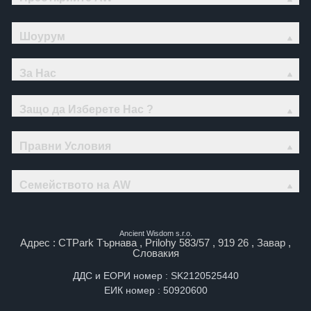
Шоурум
За Нас
Защо да Изберете Нас ?
Правни Условия
Семейството на AW
Ancient Wisdom s.r.o.
Адрес : CTPark Търнава , Prilohy 583/57 , 919 26 , Завар ,
Словакия
ДДС и ЕОРИ номер : SK2120525440
ЕИК номер : 50920600