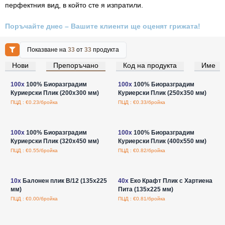
перфектния вид, в който сте я изпратили.
Поръчайте днес – Вашите клиенти ще оценят грижата!
Показване на
33
от
33
продукта
Нови
Препоръчано
Код на продукта
Име
Влезте за цени на едро
Влезте за цени на едро
100x
100% Биоразградим
100x
100% Биоразградим
Куриерски Плик (200x300 мм)
Куриерски Плик (250x350 мм)
ПЦД : €0.23/бройка
ПЦД : €0.33/бройка
Влезте за цени на едро
Влезте за цени на едро
100x
100% Биоразградим
100x
100% Биоразградим
Куриерски Плик (320x450 мм)
Куриерски Плик (400x550 мм)
ПЦД : €0.55/бройка
ПЦД : €0.82/бройка
Влезте за цени на едро
Влезте за цени на едро
10x
Балонен плик B/12 (135x225
40x
Еко Крафт Плик с Хартиена
мм)
Пита (135x225 мм)
ПЦД : €0.00/бройка
ПЦД : €0.81/бройка
Влезте за цени на едро
Влезте за цени на едро