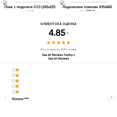
Плик с подплата C/13 (165x225
Подплатени пликове 435x660
мм)
мм EM 8
КЛИЕНТСКА ОЦЕНКА
4.85
/5
★
★
★
★
★
★
★
★
★
★
Въз основа на 2595 отзива
See All Reviews Family
See All Reviews
Roxana ***