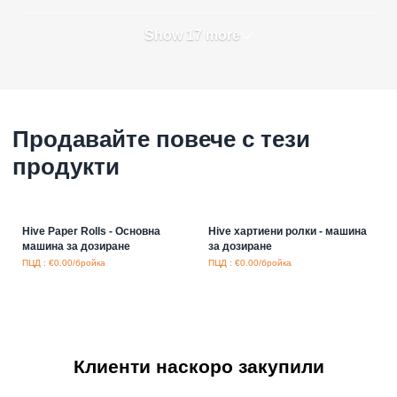
Show 17 more
Продавайте повече с тези
продукти
Hive Paper Rolls - Основна
Hive хартиени ролки - машина
машина за дозиране
за дозиране
ПЦД : €0.00/бройка
ПЦД : €0.00/бройка
Клиенти наскоро закупили