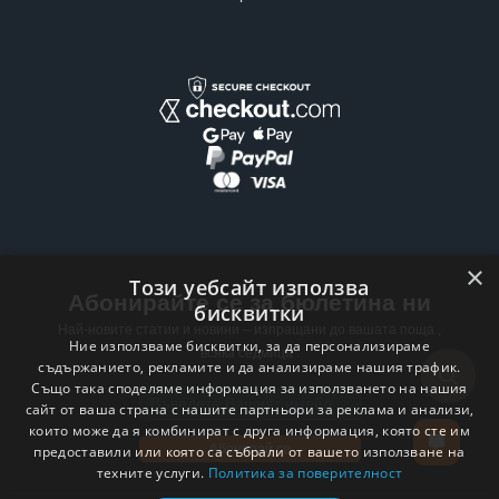
×
Този уебсайт използва
Абонирайте се за бюлетина ни
бисквитки
Най-новите статии и новини – изпращани до вашата поща ,
Ние използваме бисквитки, за да персонализираме
всяка седмица .
съдържанието, рекламите и да анализираме нашия трафик.
Също така споделяме информация за използването на нашия
Email address
сайт от ваша страна с нашите партньори за реклама и анализи,
които може да я комбинират с друга информация, която сте им
Абонирай се
предоставили или която са събрали от вашето използване на
техните услуги.
Политика за поверителност