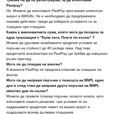
Pastpay?
Не. Можете да използвате PastPay чрез вашия клиентски
акаунт в AWGifts. Не е необходимо да предприемате
никакви действия, преди да изберете условията си за
плащане при плащане.
Каква е максималната сума, която мога да похарча за
една транзакция с "Купи сега, Плати по-късно" ?
Можем да удължим незабавните кредитни условия за
поръчки на стойност до 40 хиляди лева. Над това
кредитните анализатори на PastPay ще трябва да извършат
ръчен преглед.
Мога ли да плащам на вноски?
В момента PastPay не предлага планове за плащане на
вноски.
Мога ли да направя поръчка с помощта на BNPL един
ден и след това да направя друга поръчка на BNPL
няколко дни по-късно?
Можете да правите толкова поръчки, колкото искате, като
използвате нашето решение, при условие че не
надвишавате кредитния лимит на вашия акаунт и
поддържате всички дължими плащания.