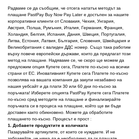
Радваме се да съобщим, че отсега нататък методът за
плащане PastPay Buy Now Pay Later е достъпен за нашите
корпоративни клиенти от Словакия, Чехия, Унгария,
Австрия, Полша, Румъния, Италия, Германия, Франция,
Холандия, Белгия, Испания, Дания, Швеция, Португалия,
Литва, Естония, Латвия, България, Словения, Швейцария и
Великобритания с валиден ДДС номер. Също така работим
върху повече европейски държави, които да предлагат този
метод на плащане. Надяваме се, че скоро ще можем да
предложим опция Купете сега, Платете по-късно на всички
страни от ЕС. Иновативният Купете сега Платете по-късно
позволява на вашата компания да закупи незабавно на
нашия уебсайт и да плати 30 или 60 дни по-късно за
поръчката! Изберете опцията PastPay Купете сега Платете
по-късно сред методите на плащане и финализирайте
поръчката си в процеса на плащане, който ще ви бъде
доставен както обикновено. Можете да обработите
плащането по-късно. Процесът е прост :
1. Добавете продуктите в количката
Пазарувайте артикулите, от които се нуждаете. И не
забравяйте, че няма да е необходимо да ги плащате