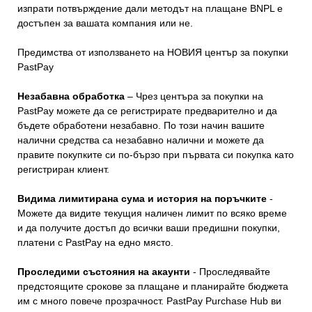
изпрати потвърждение дали методът на плащане BNPL е
достъпен за вашата компания или не.
Предимства от използването на НОВИЯ център за покупки
PastPay
Незабавна обработка
– Чрез центъра за покупки на
PastPay можете да се регистрирате предварително и да
бъдете обработени незабавно. По този начин вашите
налични средства са незабавно налични и можете да
правите покупките си по-бързо при първата си покупка като
регистриран клиент.
Видима лимитирана сума и история на поръчките
-
Можете да видите текущия наличен лимит по всяко време
и да получите достъп до всички ваши предишни покупки,
платени с PastPay на едно място.
Проследими състояния на акаунти
- Проследявайте
предстоящите срокове за плащане и планирайте бюджета
им с много повече прозрачност. PastPay Purchase Hub ви