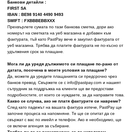
Банкови детайли :
FIRST SA
IBAN : BE98 9140 4490 9493
SWIFT : FXBBBEBBXXX
Прехвърлете сумата по тази банкова сметка, дори ако
номерът на сметката на уеб магазина е добавен към
фактурата, тъй като PastPay вече е закупил фактурата от
уеб магазина. Трябва да платите фактурата не по-късно от
удължения срок за плащане.
Мога ли да уредя дължимото си плащане по-рано от
датата, посочена в моите условия за плащане?
Да, можете да уредите плащанията си предсрочно чрез
банков превод. Свържете се с
info@pastpay.com
и нашият
сътрудник за поддръжка на клиенти ще ви предостави
подробностите, от които се нуждаете, за да направите това.
Какво се случва, ако не платя фактурите си навреме?
След като падежът на вашата фактура изтече, PastPay ще
започне процеса на напомняне. Те ще се опитат да се
свържат с вас по имейл и телефон. Ако е необходимо, ще
се включи агенция за събиране.
Трябва ли да се регистрирам, за да използвам