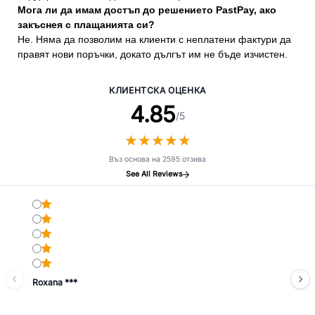
Мога ли да имам достъп до решението PastPay, ако
закъснея с плащанията си?
Не. Няма да позволим на клиенти с неплатени фактури да
правят нови поръчки, докато дългът им не бъде изчистен.
КЛИЕНТСКА ОЦЕНКА
4.85
/5
★
★
★
★
★
★
★
★
★
★
Въз основа на 2595 отзива
See All Reviews
Roxana ***