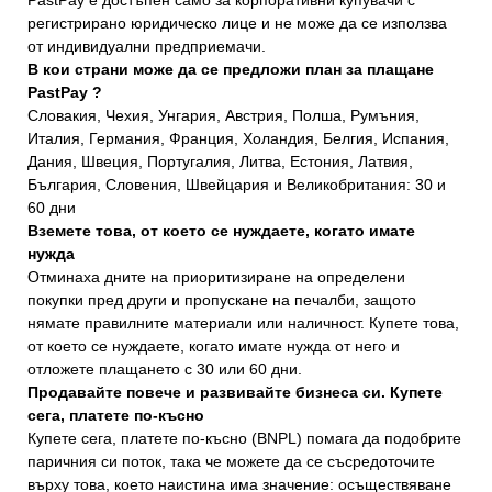
регистрирано юридическо лице и не може да се използва
от индивидуални предприемачи.
В кои страни може да се предложи план за плащане
PastPay ?
Словакия, Чехия, Унгария, Австрия, Полша, Румъния,
Италия, Германия, Франция, Холандия, Белгия, Испания,
Дания, Швеция, Португалия, Литва, Естония, Латвия,
България, Словения, Швейцария и Великобритания: 30 и
60 дни
Вземете това, от което се нуждаете, когато имате
нужда
Отминаха дните на приоритизиране на определени
покупки пред други и пропускане на печалби, защото
нямате правилните материали или наличност. Купете това,
от което се нуждаете, когато имате нужда от него и
отложете плащането с 30 или 60 дни.
Продавайте повече и развивайте бизнеса си. Купете
сега, платете по-късно
Купете сега, платете по-късно (BNPL) помага да подобрите
паричния си поток, така че можете да се съсредоточите
върху това, което наистина има значение: осъществяване