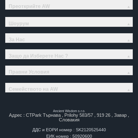
Преоткрийте AW
Шоурум
За Нас
Защо да Изберете Нас ?
Правни Условия
Семейството на AW
Ancient Wisdom s.r.o.
Адрес : CTPark Търнава , Prilohy 583/57 , 919 26 , Завар ,
Словакия
ДДС и ЕОРИ номер : SK2120525440
ЕИК номер : 50920600