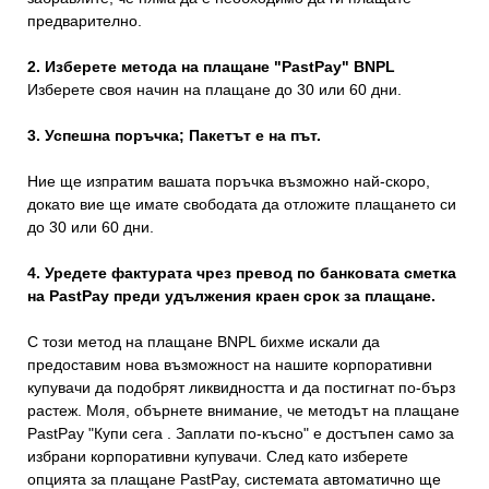
предварително.
2. Изберете метода на плащане "PastPay" BNPL
Изберете своя начин на плащане до 30 или 60 дни.
3. Успешна поръчка; Пакетът е на път.
Ние ще изпратим вашата поръчка възможно най-скоро,
докато вие ще имате свободата да отложите плащането си
до 30 или 60 дни.
4. Уредете фактурата чрез превод по банковата сметка
на PastPay преди удължения краен срок за плащане.
С този метод на плащане BNPL бихме искали да
предоставим нова възможност на нашите корпоративни
купувачи да подобрят ликвидността и да постигнат по-бърз
растеж. Моля, обърнете внимание, че методът на плащане
PastPay "Купи сега . Заплати по-късно" е достъпен само за
избрани корпоративни купувачи. След като изберете
опцията за плащане PastPay, системата автоматично ще