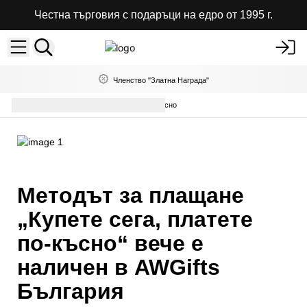
Честна търговия с подаръци на едро от 1995 г.
Членство "Златна Награда"
PastPay - Купи сега , Плати по-късно
Методът за плащане
„Купете сега, платете
по-късно“ вече е
наличен в AWGifts
България