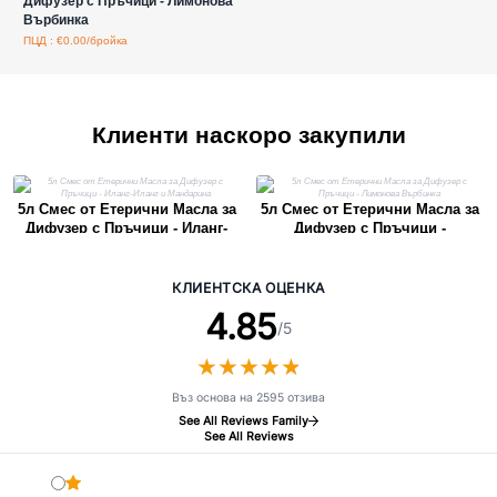
Дифузер с Пръчици - Лимонова
Върбинка
ПЦД : €0.00/бройка
Клиенти наскоро закупили
5л Смес от Етерични Масла за
5л Смес от Етерични Масла за
Дифузер с Пръчици - Иланг-
Дифузер с Пръчици -
Иланг и Мандарина
Лимонова Върбинка
КЛИЕНТСКА ОЦЕНКА
4.85
/5
★
★
★
★
★
★
★
★
★
★
Въз основа на 2595 отзива
See All Reviews Family
See All Reviews