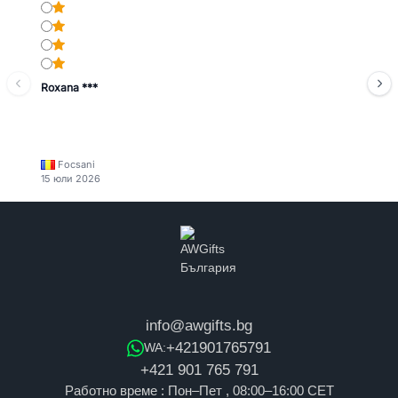
Roxana ***
Focsani
15 юли 2026
info@awgifts.bg
+421901765791
WA:
+421 901 765 791
Работно време : Пон–Пет , 08:00–16:00 CET