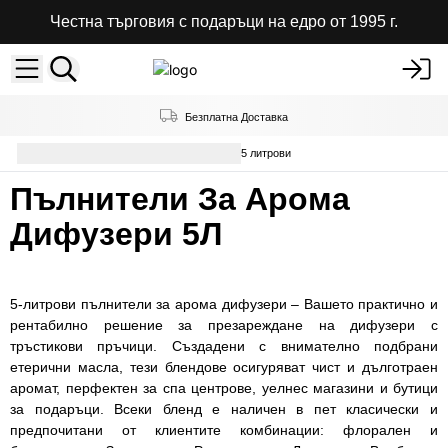
Честна търговия с подаръци на едро от 1995 г.
Безплатна Доставка
Пълнители За Арома Дифузери - 5 литрови
Пълнители За Арома
Дифузери 5Л
5-литрови пълнители за арома дифузери – Вашето практично и
рентабилно решение за презареждане на дифузери с
тръстикови пръчици. Създадени с внимателно подбрани
етерични масла, тези блендове осигуряват чист и дълготраен
аромат, перфектен за спа центрове, уелнес магазини и бутици
за подаръци. Всеки бленд е наличен в пет класически и
предпочитани от клиентите комбинации: флорален и