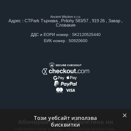
Ancient Wisdom s.r.o.
Адрес : CTPark Търнава , Prilohy 583/57 , 919 26 , Завар ,
Словакия
ДДС и ЕОРИ номер : SK2120525440
ЕИК номер : 50920600
×
Този уебсайт използва
Абонирайте се за бюлетина ни
бисквитки
Най-новите статии и новини – изпращани до вашата поща ,