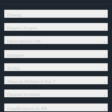
Помощ
Нашите Услуги
Преоткрийте AW
Шоурум
За Нас
Защо да Изберете Нас ?
Правни Условия
Семейството на AW