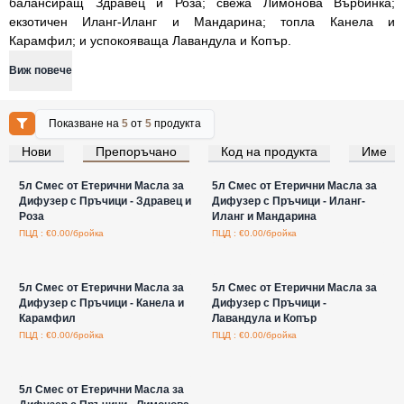
балансиращ Здравец и Роза; свежа Лимонова Върбинка;
екзотичен Иланг-Иланг и Мандарина; топла Канела и
Карамфил; и успокояваща Лавандула и Копър.
Виж повече
Показване на
5
от
5
продукта
Нови
Препоръчано
Код на продукта
Име
Влезте за цени на едро
Влезте за цени на едро
5л Смес от Етерични Масла за
5л Смес от Етерични Масла за
Дифузер с Пръчици - Здравец и
Дифузер с Пръчици - Иланг-
Роза
Иланг и Мандарина
ПЦД : €0.00/бройка
ПЦД : €0.00/бройка
Влезте за цени на едро
Влезте за цени на едро
5л Смес от Етерични Масла за
5л Смес от Етерични Масла за
Дифузер с Пръчици - Канела и
Дифузер с Пръчици -
Карамфил
Лавандула и Копър
ПЦД : €0.00/бройка
ПЦД : €0.00/бройка
Влезте за цени на едро
5л Смес от Етерични Масла за