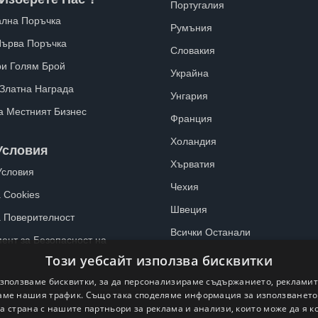
Португалия
лна Поръчка
Румъния
Първа Поръчка
Словакия
ри Голям Брой
Украйна
 Златна Награда
Унгария
а Местният Бизнес
Франция
Холандия
Условия
Хърватия
Условия
Чехия
 Cookies
Швеция
а Поверителност
Всички Останали
ент за Безопасност на
Този уебсайт използва бисквитки
зползваме бисквитки, за да персонализираме съдържанието, рекламит
ме нашия трафик. Също така споделяме информация за използванет
а страна с нашите партньори за реклама и анализи, които може да я 