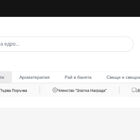
Ароматерапия
Рай в банята
Свещи и свещн
ти
 Първа Поръчка
Членство "Златна Награда"