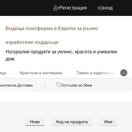
Регистрация
вход
Водеща платформа в Европа за ръчно
изработени подаръци
Натурални продукти за уелнес, красота и уникален
дом.
ици
Кристали и езотерика
Тамян и кадилници
Д
Безплатна Доставка
Отстъпки за Обем
Нови
Код на продукта
Име