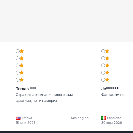
Tomas ***
Je******
Страхотна компания, много съм
Фантастично
щастлив, че ги намерих.
Trnava
See original
Lanciano
15 юли 2026
30 юни 2026