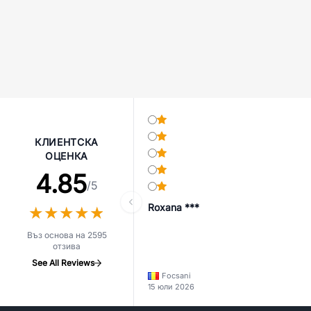
КЛИЕНТСКА
ОЦЕНКА
4.85
/5
Roxana ***
★
★
★
★
★
★
★
★
★
★
Въз основа на 2595
отзива
See All Reviews
Focsani
15 юли 2026