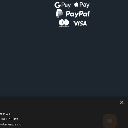
×
е и да
о на нашия
комбинират с