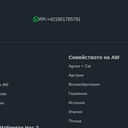
+421901765791
WA:
Семейството на AW
Agnes + Cat
Австрия
Великобритания
а AW
Германия
еме
Испания
екс
Италия
Полша
Изберете Нас ?