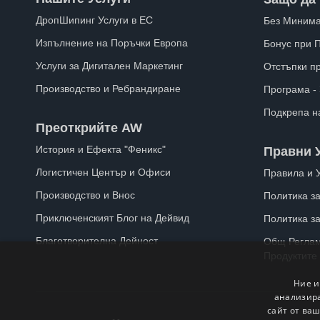
ДропШипинг Услуги в ЕС
Без Минима
Изпълнение на Поръчки Европа
Бонус при 
Услуги за Дигитален Маркетинг
Отстъпки п
Производство и Ребрандиране
Програма -
Подкрепа н
Преоткрийте AW
История и Ефекта "Феникс"
Правни 
Логистичен Център и Офиси
Правила и 
Производство и Внос
Политика за
Приключенският Блог на Дейвид
Политика з
Благотворителна Дейност
Общ Реглам
Продуктите
Ние и
анализира
сайт от ваш