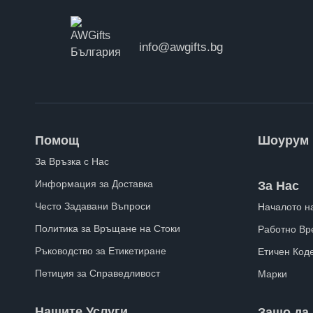
info@awgifts.bg
Помощ
Шоурум
За Връзка с Нас
Информация за Доставка
За Нас
Често Задавани Въпроси
Началото н
Политика за Връщане на Стоки
Работно Вр
Ръководство за Етикетиране
Етичен Код
Петиция за Справедливост
Марки
Нашите Услуги
Защо да 