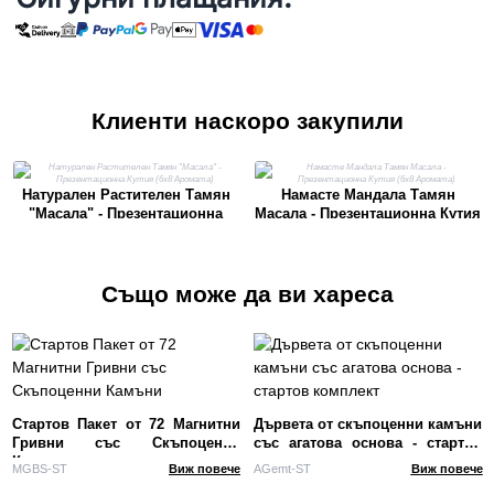
Клиенти наскоро закупили
Натурален Растителен Тамян
Намасте Мандала Тамян
"Масала" - Презентационна
Масала - Презентационна Кутия
Кутия (6x8 Аромата)
(6x8 Аромата)
Също може да ви хареса
Стартов Пакет от 72 Магнитни
Дървета от скъпоценни камъни
Гривни със Скъпоценни
със агатова основа - стартов
Камъни
комплект
MGBS-ST
Виж повече
AGemt-ST
Виж повече