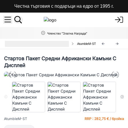
Честна търговия с подаръци на едро от 1995 г.
Членство "Златна Награда"
Стартови Комплекти за Магазини
AtumbleM-ST
Стартов Пакет Средни Африкански Камъни С
Дисплей
AtumbleM-ST
RRP : 282,75 € / бройка