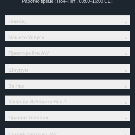
Работно време : Пон–Пет , 08:00–16:00 CET
Помощ
Нашите Услуги
Преоткрийте AW
Шоурум
За Нас
Защо да Изберете Нас ?
Правни Условия
Семейството на AW