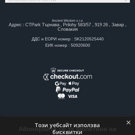
Ancient Wisdom s.r.o.
Адрес : CTPark Търнава , Prilohy 583/57 , 919 26 , Завар ,
Словакия
ДДС и ЕОРИ номер : SK2120525440
ЕИК номер : 50920600
×
Този уебсайт използва
Абонирайте се за бюлетина ни
бисквитки