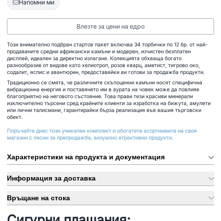
Напомни ми
Влезте за цени на едро
Този внимателно подбран стартов пакет включва 34 торбички по 12 бр. от най-
продаваните средни африкански камъни и модерен, изчистен безплатен
дисплей, идеален за директно излагане. Колекцията обхваща богато
разнообразие от видове като хелиотроп, розов кварц, аметист, тигрово око,
содалит, яспис и авантюрин, предоставяйки ви готови за продажба продукти.
Традиционно се смята, че различните скъпоценни камъни носят специфична
вибрационна енергия и поставянето им в аурата на човек може да повлияе
благоприятно на неговото състояние. Това прави тези красиви минерали
изключително търсени сред крайните клиенти за изработка на бижута, амулети
или лични талисмани, гарантирайки бърза реализация във вашия търговски
обект.
Поръчайте днес този уникален комплект и обогатете асортимента на своя
магазин с лесни за препродажба, визуално атрактивни продукти.
Характеристики на продукта и документация
Информация за доставка
Връщане на стока
Сигурни плащания: