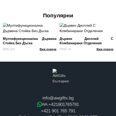
Популярни
Мултифункционална Дървена
Дървен Дисплей С
Стойка Без Дъска
Комбинирани Отделения
RDS-123
Виж повече
PPSF-10
Виж повече
info@awgifts.bg
+421901765791
WA:
+421 901 765 791