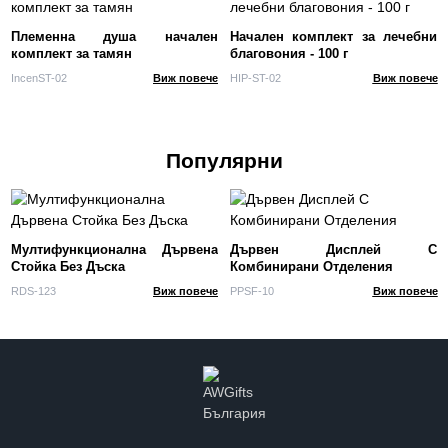
Племенна душа начален
Начален комплект за лечебни
комплект за тамян
благовония - 100 г
IncenST-02
Виж повече
HIP-ST-02
Виж повече
Популярни
Мултифункционална Дървена
Дървен Дисплей С
Стойка Без Дъска
Комбинирани Отделения
RDS-123
Виж повече
PPSF-10
Виж повече