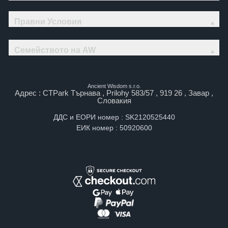
Правни Условия
Семейството на AW
Ancient Wisdom s.r.o.
Адрес : CTPark Търнава , Prilohy 583/57 , 919 26 , Завар ,
Словакия
ДДС и ЕОРИ номер : SK2120525440
ЕИК номер : 50920600