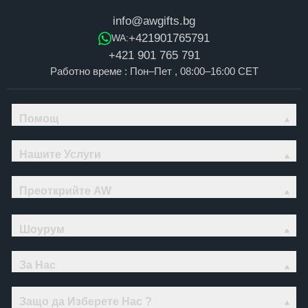
info@awgifts.bg
+421901765791
WA:
+421 901 765 791
Работно време : Пон–Пет , 08:00–16:00 CET
Помощ
Нашите Услуги
Преоткрийте AW
Шоурум
За Нас
Защо да Изберете Нас ?