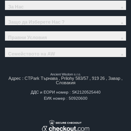
За Нас
Защо да Изберете Нас ?
Правни Условия
Семейството на AW
Ancient Wisdom s.r.o.
Адрес : CTPark Търнава , Prilohy 583/57 , 919 26 , Завар ,
Словакия
ДДС и ЕОРИ номер : SK2120525440
ЕИК номер : 50920600