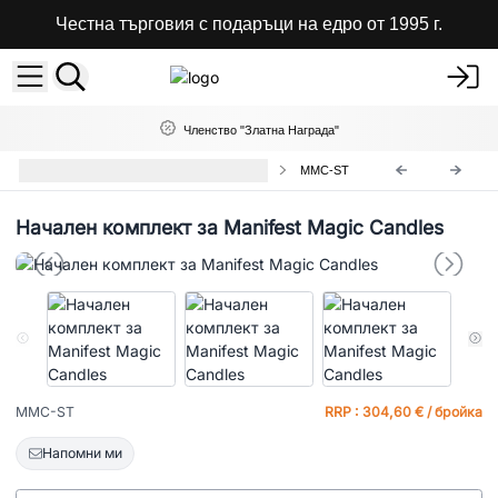
Честна търговия с подаръци на едро от 1995 г.
Членство "Златна Награда"
Стартови Комплекти за Магазини
MMC-ST
Начален комплект за Manifest Magic Candles
MMC-ST
RRP : 304,60 € / бройка
Напомни ми