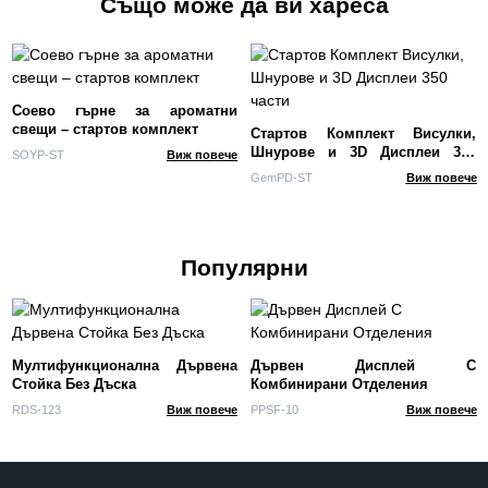
Също може да ви хареса
Соево гърне за ароматни
свещи – стартов комплект
Стартов Комплект Висулки,
Шнурове и 3D Дисплеи 350
SOYP-ST
Виж повече
части
GemPD-ST
Виж повече
Популярни
Мултифункционална Дървена
Дървен Дисплей С
Стойка Без Дъска
Комбинирани Отделения
RDS-123
Виж повече
PPSF-10
Виж повече