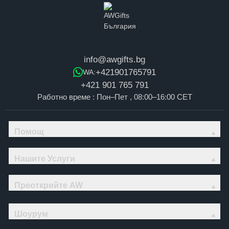
info@awgifts.bg
+421901765791
WA:
+421 901 765 791
Работно време : Пон–Пет , 08:00–16:00 CET
Помощ
Нашите Услуги
Преоткрийте AW
Шоурум