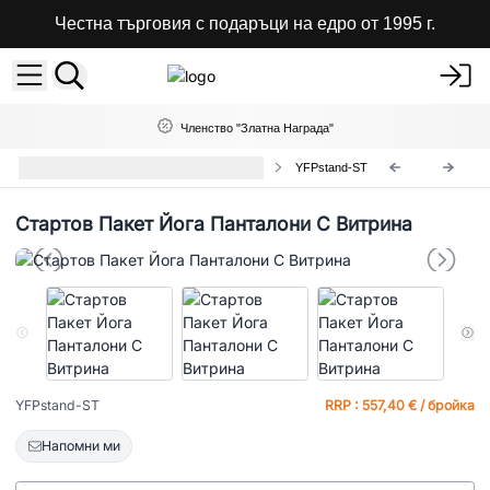
Честна търговия с подаръци на едро от 1995 г.
Членство "Златна Награда"
Стартови Комплекти за Магазини
YFPstand-ST
Стартов Пакет Йога Панталони С Витрина
YFPstand-ST
RRP : 557,40 € / бройка
Напомни ми