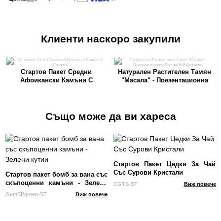
Клиенти наскоро закупили
Стартов Пакет Средни
Натурален Растителен Тамян
Африкански Камъни С
"Масала" - Презентационна
Дисплей
Кутия (6x8 Аромата)
Също може да ви хареса
Стартов Пакет Цедки За Чай
Със Сурови Кристали
Стартов пакет бомб за вана със
скъпоценни камъни - Зелени
CGTS-ST
Виж повече
кутии
GemBBgreen-ST
Виж повече