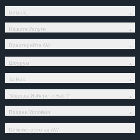
Помощ
Нашите Услуги
Преоткрийте AW
Шоурум
За Нас
Защо да Изберете Нас ?
Правни Условия
Семейството на AW