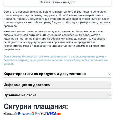
Влезте за цени на едро
Обогатете предложенията на вашия магазин за йога и фестивално облекло с
този премиум стартов пакет, съдържащ общо 18 чифта ръчно изработени в
Непал панталони. В комплекта ще откриете по две бройки от всичките ни девет
стилни модела – хималайски принт, Аладин и тайландски рибар в сиво, лилаво и
оранжево.
Като комплимент към поръчката получавате напълно безплатно елегантна
висока бамбукова витрина с 40 кукички на стойност 74,40 евро, която е
идеална за поставяне в центъра на обекта или близо до пробните. Красивата
свободностояща структура улеснява организацията на продуктите и
изключително много подобрява тяхната достъпност и видимост за крайните
потребители.
Осигурете на бизнеса си този комплексен пакет с висококачествени дрехи и
безплатна витрина, за да увеличите успешно продажбите си без допълнителни
усилия.
Характеристики на продукта и документация
Информация за доставка
Връщане на стока
Сигурни плащания: