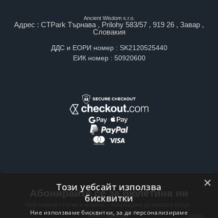
Ancient Wisdom s.r.o.
Адрес : CTPark Търнава , Prilohy 583/57 , 919 26 , Завар ,
Словакия
ДДС и ЕОРИ номер : SK2120525440
ЕИК номер : 50920600
×
Този уебсайт използва
Абонирайте се за бюлетина ни
бисквитки
Най-новите статии и новини – изпращани до вашата поща ,
Ние използваме бисквитки, за да персонализираме
всяка седмица .