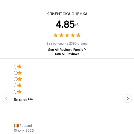
полирани камъчета - лошо око
око
КЛИЕНТСКА ОЦЕНКА
4.85
/5
★
★
★
★
★
★
★
★
★
★
Въз основа на 2595 отзива
See All Reviews Family
See All Reviews
Roxana ***
Focsani
15 юли 2026