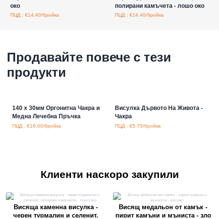
око
полирани камъчета - лошо око
ПЦД : €14.40/бройка
ПЦД : €14.40/бройка
Продавайте повече с тези
продукти
140 x 30мм Оргонитна Чакра и
Висулка Дървото На Живота -
Медна Лечебна Пръчка
Чакра
ПЦД : €18.00/бройка
ПЦД : €5.75/бройка
Клиенти наскоро закупили
Висяща каменна висулка -
Висящ медальон от камък -
черен турмалин и селенит,
пирит камъни и мъниста - зло