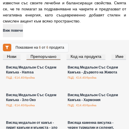
известни със своите лечебни и балансиращи свойства. Смята
се, че те помагат за подравняване на чакрите и предпазват от
негативна енергия, като същевременно добавят стилен и
смислен акцент към всяко пространство.
Виж повече
Показване на
6
от
6
продукта
Нови
Препоръчано
Код на продукта
Име
Влезте за цени на едро
Влезте за цени на едро
Висящ Медальон Със Седем
Висящ Медальон Със Седем
Камъка - Hamsa
Камъка - Дървото на Живота
ПЦД : €14.40/бройка
ПЦД : €14.40/бройка
Влезте за цени на едро
Влезте за цени на едро
Висящ Медальон Със Седем
Висящ Медальон Със Седем
Камъка - Зло Око
Камъка - Хармония
ПЦД : €14.40/бройка
ПЦД : €14.40/бройка
Влезте за цени на едро
Влезте за цени на едро
Висящ медальон от камък -
Висяща каменна висулка -
пирит камъни и мъниста - зло
черен турмалин и селенит,