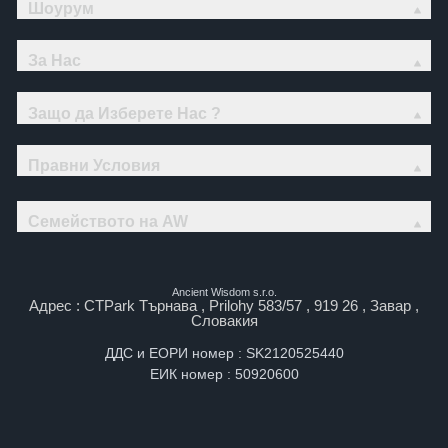
Шоурум
За Нас
Защо да Изберете Нас ?
Правни Условия
Семейството на AW
Ancient Wisdom s.r.o.
Адрес : CTPark Търнава , Prilohy 583/57 , 919 26 , Завар ,
Словакия
ДДС и ЕОРИ номер : SK2120525440
ЕИК номер : 50920600