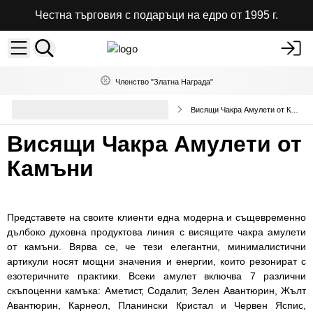
Честна търговия с подаръци на едро от 1995 г.
Членство "Златна Награда"
Колекция от махала и висулки на
Висящи Чакра Амулети от Камъни
едро
Висящи Чакра Амулети от
Камъни
Представете на своите клиенти една модерна и същевременно
дълбоко духовна продуктова линия с висящите чакра амулети
от камъни. Вярва се, че тези елегантни, минималистични
артикули носят мощни значения и енергии, които резонират с
езотеричните практики. Всеки амулет включва 7 различни
скъпоценни камъка: Аметист, Содалит, Зелен Авантюрин, Жълт
Авантюрин, Карнеол, Планински Кристал и Червен Яспис,