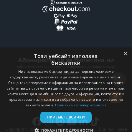
×
Този уебсайт използва
Абонирайте се за бюлетина ни
бисквитки
Най-новите статии и новини – изпращани до вашата поща ,
Ние използваме бисквитки, за да персонализираме
всяка седмица .
съдържанието, рекламите и да анализираме нашия трафик.
Също така споделяме информация за използването на нашия
Email address
сайт от ваша страна с нашите партньори за реклама и анализи,
които може да я комбинират с друга информация, която сте им
Абонирай се
предоставили или която са събрали от вашето използване на
техните услуги.
Политика за поверителност
ПРИЕМЕТЕ ВСИЧКИ
Copyright © 2017 - 2025 Ancient Wisdom s.r.o. . Всички Права
ПОКАЖЕТЕ ПОДРОБНОСТИ