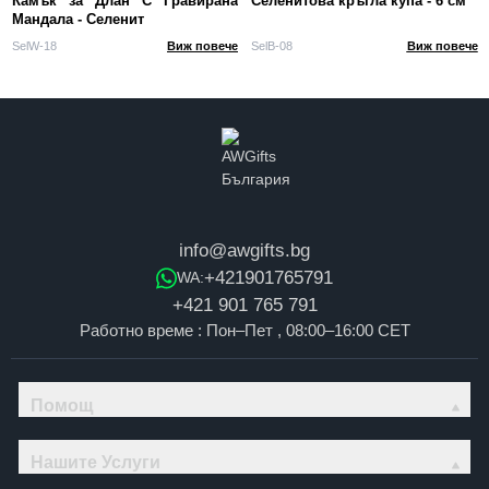
Камък за Длан С Гравирана
Селенитова кръгла купа - 6 см
Мандала - Селенит
SelW-18
Виж повече
SelB-08
Виж повече
info@awgifts.bg
+421901765791
WA:
+421 901 765 791
Работно време : Пон–Пет , 08:00–16:00 CET
Помощ
Нашите Услуги