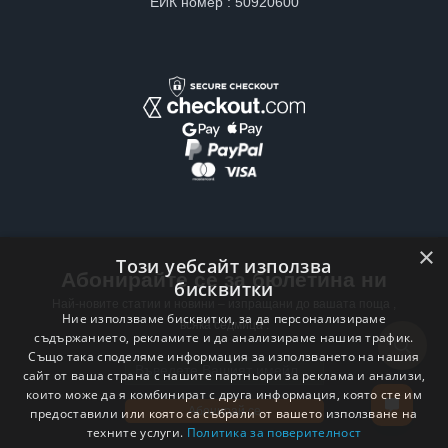
ЕИК номер : 50920600
×
Този уебсайт използва
Абонирайте се за бюлетина ни
бисквитки
Най-новите статии и новини – изпращани до вашата поща ,
Ние използваме бисквитки, за да персонализираме
всяка седмица .
съдържанието, рекламите и да анализираме нашия трафик.
Също така споделяме информация за използването на нашия
Email address
сайт от ваша страна с нашите партньори за реклама и анализи,
които може да я комбинират с друга информация, която сте им
Абонирай се
предоставили или която са събрали от вашето използване на
техните услуги.
Политика за поверителност