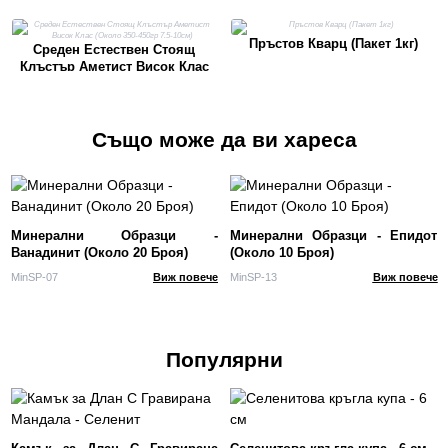
Пръстов Кварц (Пакет 1кг)
Среден Естествен Стоящ
Клъстър Аметист Висок Клас
(Около 350-450гр 7.5-10см)
Също може да ви хареса
Минерални Образци -
Минерални Образци - Епидот
Ванадинит (Около 20 Броя)
(Около 10 Броя)
MinSP-07
Виж повече
MinSP-13
Виж повече
Популярни