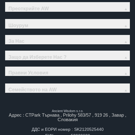
Преоткрийте AW
Шоурум
За Нас
Защо да Изберете Нас ?
Правни Условия
Семейството на AW
Ancient Wisdom s.r.o.
Адрес : CTPark Търнава , Prilohy 583/57 , 919 26 , Завар ,
Словакия
ДДС и ЕОРИ номер : SK2120525440