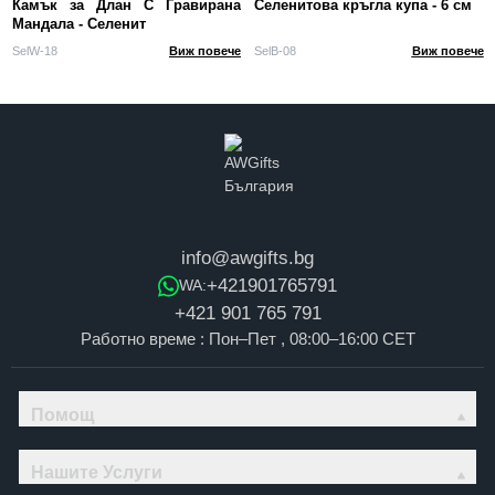
Камък за Длан С Гравирана
Селенитова кръгла купа - 6 см
Мандала - Селенит
SelW-18
Виж повече
SelB-08
Виж повече
info@awgifts.bg
+421901765791
WA:
+421 901 765 791
Работно време : Пон–Пет , 08:00–16:00 CET
Помощ
Нашите Услуги