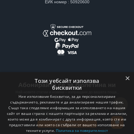
ЕИК номер : 50920600
×
Този уебсайт използва
Абонирайте се за бюлетина ни
бисквитки
Най-новите статии и новини – изпращани до вашата поща ,
Ние използваме бисквитки, за да персонализираме
всяка седмица .
съдържанието, рекламите и да анализираме нашия трафик.
Също така споделяме информация за използването на нашия
Email address
сайт от ваша страна с нашите партньори за реклама и анализи,
които може да я комбинират с друга информация, която сте им
Абонирай се
предоставили или която са събрали от вашето използване на
техните услуги.
Политика за поверителност