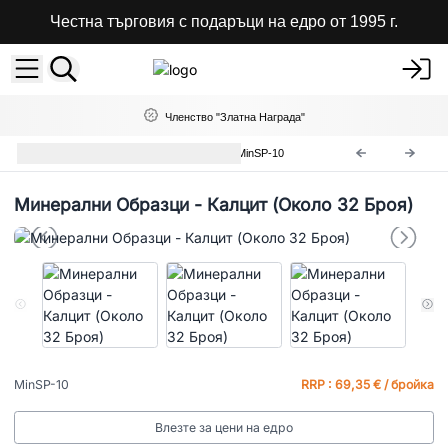
Честна търговия с подаръци на едро от 1995 г.
Членство "Златна Награда"
Редки Минерални Образци
MinSP-10
Минерални Образци - Калцит (Около 32 Броя)
MinSP-10
RRP : 69,35 € / бройка
Влезте за цени на едро