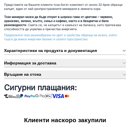
Представете на Вашите клиенти този богат комплект от около 32 броя образци
калцит, един от най-разпространените минерали в земната кора.
Този минерал може да бъде открит в широка гама от цветове – червено,
оранжево, зелено, жълто, синьо и кафяво, както и в безцветни и бели
разновидности
. Смята се, че калцитът е камъкът на баланса, като притежава
способността да укрепва и пречиства енергията.
Предложете тези разнообразни по цвят и свойства образци на всеки, който
търси да внесе енергиен баланс в своето пространство.
Характеристики на продукта и документация
Информация за доставка
Връщане на стока
Сигурни плащания:
Клиенти наскоро закупили