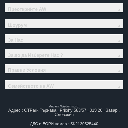
Преоткрийте AW
Шоурум
За Нас
Защо да Изберете Нас ?
Правни Условия
Семейството на AW
Ancient Wisdom s.r.o.
Адрес : CTPark Търнава , Prilohy 583/57 , 919 26 , Завар ,
Словакия
ДДС и ЕОРИ номер : SK2120525440