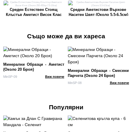
Среден Естествен Стоящ
Средни Аметистови Върхове
Клъстър Аметист Висок Клас
Наситен Цвят (Около 5.5-6.5см)
(Около 350-450гр 7.5-10см)
Също може да ви хареса
Минерални Образци - Аметист
(Около 20 Броя)
Минерални Образци - Смесени
Парчета (Около 24 Броя)
MinSP-09
Виж повече
MinSP-08
Виж повече
Популярни