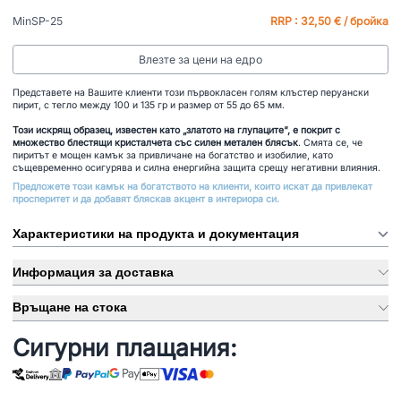
MinSP-25
RRP : 32,50 € / бройка
Влезте за цени на едро
Представете на Вашите клиенти този първокласен голям клъстер перуански
пирит, с тегло между 100 и 135 гр и размер от 55 до 65 мм.
Този искрящ образец, известен като „златото на глупаците“, е покрит с
множество блестящи кристалчета със силен метален блясък
. Смята се, че
пиритът е мощен камък за привличане на богатство и изобилие, като
същевременно осигурява и силна енергийна защита срещу негативни влияния.
Предложете този камък на богатството на клиенти, които искат да привлекат
просперитет и да добавят бляскав акцент в интериора си.
Характеристики на продукта и документация
Информация за доставка
Връщане на стока
Сигурни плащания: