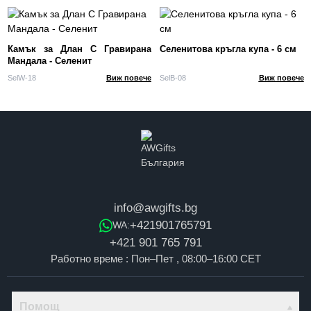
Камък за Длан С Гравирана
Селенитова кръгла купа - 6 см
Мандала - Селенит
SelW-18
Виж повече
SelB-08
Виж повече
info@awgifts.bg
+421901765791
WA:
+421 901 765 791
Работно време : Пон–Пет , 08:00–16:00 CET
Помощ