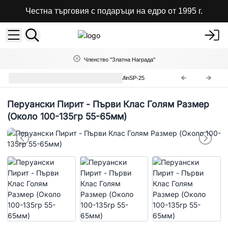
Честна търговия с подаръци на едро от 1995 г.
Членство "Златна Награда"
Редки Минерални Образци
MinSP-25
Перуански Пирит - Първи Клас Голям Размер
(Около 100-135гр 55-65мм)