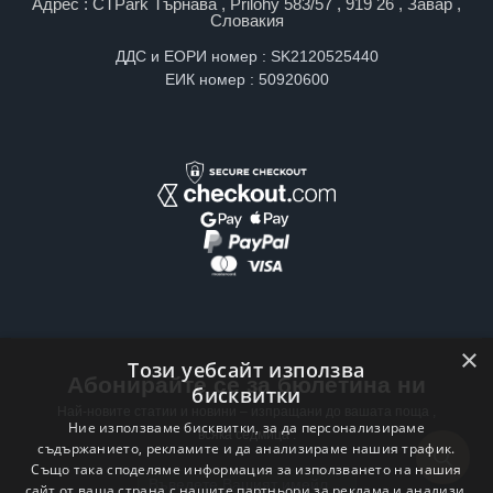
Адрес : CTPark Търнава , Prilohy 583/57 , 919 26 , Завар ,
Словакия
ДДС и ЕОРИ номер : SK2120525440
ЕИК номер : 50920600
×
Този уебсайт използва
Абонирайте се за бюлетина ни
бисквитки
Най-новите статии и новини – изпращани до вашата поща ,
Ние използваме бисквитки, за да персонализираме
всяка седмица .
съдържанието, рекламите и да анализираме нашия трафик.
Също така споделяме информация за използването на нашия
Email address
сайт от ваша страна с нашите партньори за реклама и анализи,