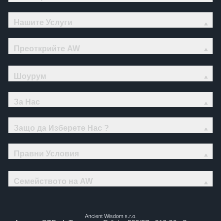
Нашите Услуги
Преоткрийте AW
Шоурум
За Нас
Защо да Изберете Нас ?
Правни Условия
Семейството на AW
Ancient Wisdom s.r.o.