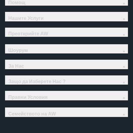
Помощ
Нашите Услуги
Преоткрийте AW
Шоурум
За Нас
Защо да Изберете Нас ?
Правни Условия
Семейството на AW