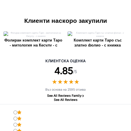
Клиенти наскоро закупили
Фолиран комплект карти Таро
Комплект карти Таро със
- митология на Кесулу - с
златно фолио - с книжка
книжка
КЛИЕНТСКА ОЦЕНКА
4.85
/5
★
★
★
★
★
★
★
★
★
★
Въз основа на 2595 отзива
See All Reviews Family
See All Reviews