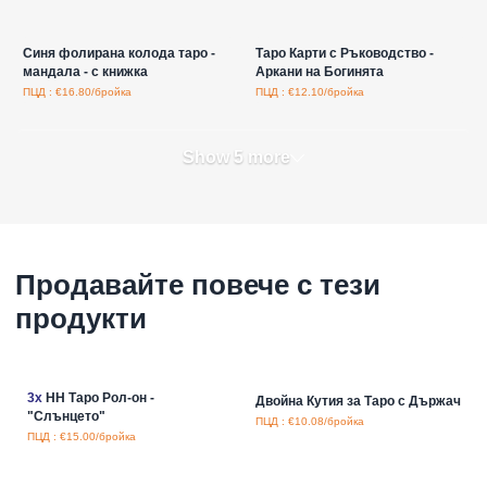
Влезте за цени на едро
Влезте за цени на едро
Синя фолирана колода таро -
Таро Карти с Ръководство -
мандала - с книжка
Аркани на Богинята
ПЦД : €16.80/бройка
ПЦД : €12.10/бройка
Show 5 more
Продавайте повече с тези
продукти
3x
HH Таро Рол-он -
Двойна Кутия за Таро с Държач
"Слънцето"
ПЦД : €10.08/бройка
ПЦД : €15.00/бройка