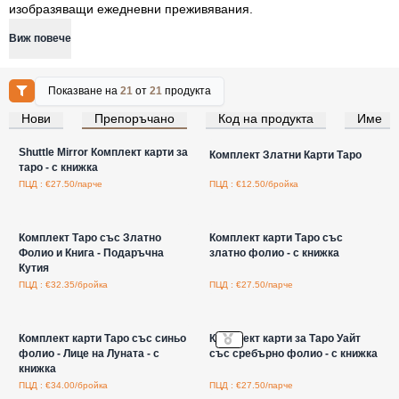
изобразяващи ежедневни преживявания.
Виж повече
Показване на
21
от
21
продукта
Нови
Препоръчано
Код на продукта
Име
Влезте за цени на едро
Влезте за цени на едро
Shuttle Mirror Комплект карти за
Комплект Златни Карти Таро
таро - с книжка
ПЦД : €27.50/парче
ПЦД : €12.50/бройка
Влезте за цени на едро
Влезте за цени на едро
Комплект Таро със Златно
Комплект карти Таро със
Фолио и Книга - Подаръчна
златно фолио - с книжка
Кутия
ПЦД : €32.35/бройка
ПЦД : €27.50/парче
Влезте за цени на едро
Влезте за цени на едро
Комплект карти Таро със синьо
Комплект карти за Таро Уайт
фолио - Лице на Луната - с
със сребърно фолио - с книжка
книжка
ПЦД : €34.00/бройка
ПЦД : €27.50/парче