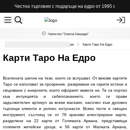
Честна търговия с подаръци на едро от 1995 г.
Членство "Златна Награда"
Таро , Оракулски карти и аксесоари
Карти Таро На Едро
Карти Таро На Едро
Вселената шепне на тези, които се вслушват. От векове картите
Таро се използват за прозрение, разкриване на скрити истини и
свързване с енергиите, които оформят живота ни. Те са портал
към интуицията и себепознанието, което ги прави
задължителен артикул за всеки магазин, насочен към духовно
търсещи клиенти и уелнес ентусиасти. Всяко тесте е свещен
инструмент, състоящ се от 78 красиво илюстрирани карти,
разделени на 22 карти от Голямата Аркана, представящи
големите житейски уроци, и 56 карти от Малката Аркана,