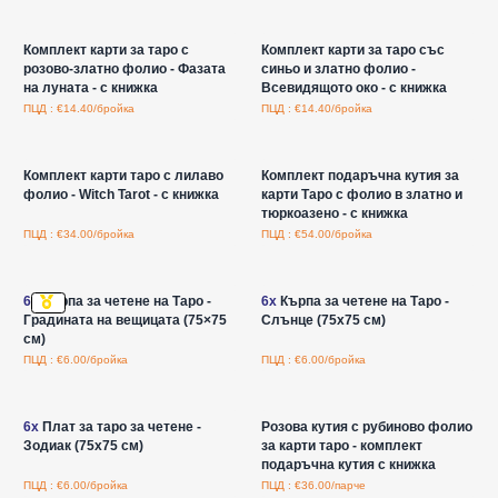
Влезте за цени на едро
Влезте за цени на едро
Комплект карти за таро с
Комплект карти за таро със
розово-златно фолио - Фазата
синьо и златно фолио -
на луната - с книжка
Всевидящото око - с книжка
ПЦД : €14.40/бройка
ПЦД : €14.40/бройка
Влезте за цени на едро
Влезте за цени на едро
Комплект карти таро с лилаво
Комплект подаръчна кутия за
фолио - Witch Tarot - с книжка
карти Таро с фолио в златно и
тюркоазено - с книжка
ПЦД : €34.00/бройка
ПЦД : €54.00/бройка
Влезте за цени на едро
Влезте за цени на едро
6x
Кърпа за четене на Таро -
6x
Кърпа за четене на Таро -
Градината на вещицата (75×75
Слънце (75x75 см)
см)
ПЦД : €6.00/бройка
ПЦД : €6.00/бройка
Влезте за цени на едро
Влезте за цени на едро
6x
Плат за таро за четене -
Розова кутия с рубиново фолио
Зодиак (75x75 см)
за карти таро - комплект
подаръчна кутия с книжка
ПЦД : €6.00/бройка
ПЦД : €36.00/парче