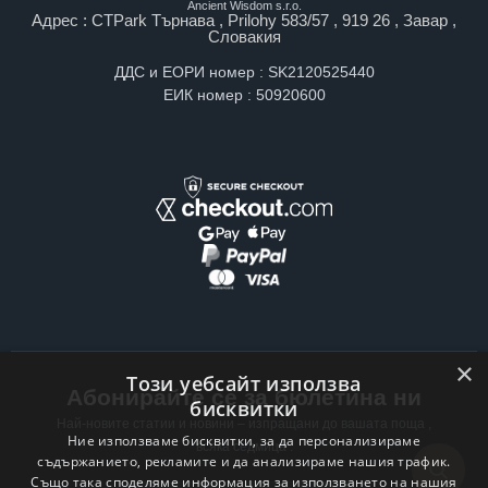
Ancient Wisdom s.r.o.
Адрес : CTPark Търнава , Prilohy 583/57 , 919 26 , Завар ,
Словакия
ДДС и ЕОРИ номер : SK2120525440
ЕИК номер : 50920600
×
Този уебсайт използва
Абонирайте се за бюлетина ни
бисквитки
Най-новите статии и новини – изпращани до вашата поща ,
Ние използваме бисквитки, за да персонализираме
всяка седмица .
съдържанието, рекламите и да анализираме нашия трафик.
Също така споделяме информация за използването на нашия