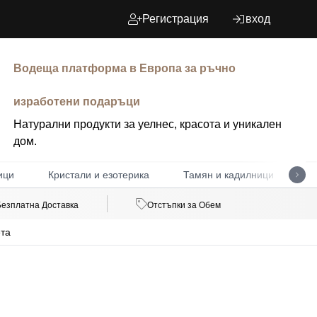
Регистрация
вход
Водеща платформа в Европа за ръчно
изработени подаръци
Натурални продукти за уелнес, красота и уникален
дом.
ици
Кристали и езотерика
Тамян и кадилници
Д
Безплатна Доставка
Отстъпки за Обем
та