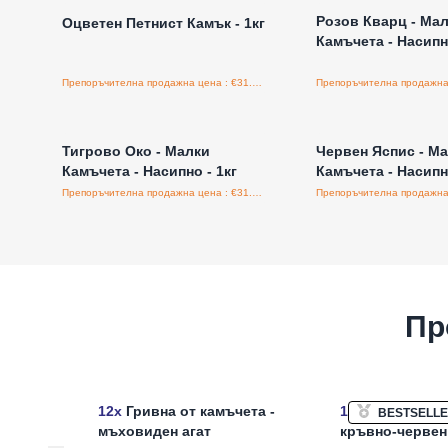
Розов Кварц - Ма
Оцветен Петнист Камък - 1кг
Камъчета - Насипно
Препоръчителна продажна цена : €31.25/бройка
Влезте за цени на едро
Влезте за цени н
Тигрово Око - Малки
Червен Яспис - М
Камъчета - Насипно - 1кг
Камъчета - Насипно
Препоръчителна продажна цена : €31.25/бройка
Пр
12x
Гривна от камъчета -
12x
Гривна от ч
BESTSELL
мъховиден агат
кръвно-червен