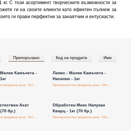
 кг. С този асортимент творческите възможности за
ожете ги на своите клиенти като ефектен пълнеж за
оето ги прави перфектни за занаятчии и ентусиасти.
Препоръчано
Код на продукта
Име
е за цени на едро
Влезте за цени на едро
 Малки Камъчета -
Лапис - Малки Камъчета -
1кг
Насипно - 1кг
Препоръчителна продажна цена : €31.25/бройка
Препоръчителна продажна цена : €43.75/бройка
е за цени на едро
Влезте за цени на едро
стествен Ахат
Обработен Микс Напукан
(70 бр.)
Кварц - 1кг (70 бр.)
Препоръчителна продажна цена : €31.25/бройка
Препоръчителна продажна цена : €31.25/бройка
е за цени на едро
Влезте за цени на едро