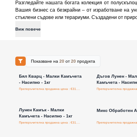
Разгледайте нашата богата колекция от полускъпоц
Вашия бизнес са безкрайни – от изработване на ун
стъклени съдове или терариуми. Създадени от природ
Виж повече
Показване на
20
от
20
продукта
Влезте за цени на едро
Влезте за цени н
Бял Кварц - Малки Камъчета
Дъгов Лунен - Ма
- Насипно - 1кг
Камъчета - Насипно
Препоръчителна продажна цена : €31.25/бройка
Влезте за цени на едро
Влезте за цени н
Лунен Камък - Малки
Микс Обработен Ах
Камъчета - Насипно - 1кг
Препоръчителна продажна цена : €31.25/бройка
Влезте за цени на едро
Влезте за цени н