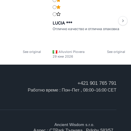
LUCIA ***
Отлично качество и отлична опаковка
See original
Alluvioni Piovera
See original
29 юни 2026
+421 901 765 791
Работно време : Пон–Пет , 08:00–16:00 CET
Ancient Wisdom s.r.o.
Адрес : CTPark Търнава , Prilohy 583/57 ,