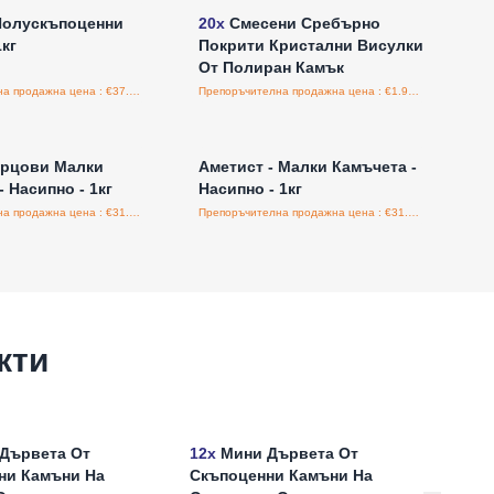
Полускъпоценни
20x
Смесени Сребърно
1кг
Покрити Кристални Висулки
От Полиран Камък
Препоръчителна продажна цена : €37.50/бройка
Препоръчителна продажна цена : €1.95/бройка
е за цени на едро
Влезте за цени на едро
арцови Малки
Аметист - Малки Камъчета -
 Насипно - 1кг
Насипно - 1кг
Препоръчителна продажна цена : €31.25/бройка
Препоръчителна продажна цена : €31.25/бройка
кти
Дървета От
12x
Мини Дървета От
Разт
ни Камъни На
Скъпоценни Камъни На
дърв