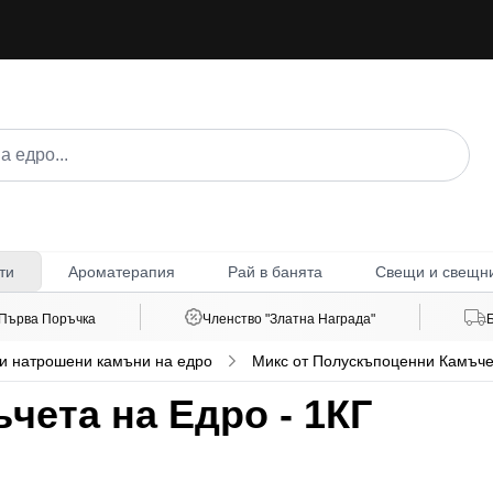
Ароматерапия
Рай в банята
Свещи и свещн
ти
 Първа Поръчка
Членство "Златна Награда"
и натрошени камъни на едро
Микс от Полускъпоценни Камъче
ета на Едро - 1КГ