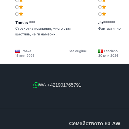
Tomas ***
Je******
Страхотна компания, много съм
Фантастично
щастлив, че ги намерих.
Trnava
See original
Lanciano
15 юли 2026
30 юни 2026
+421901765791
WA:
Семейството на AW