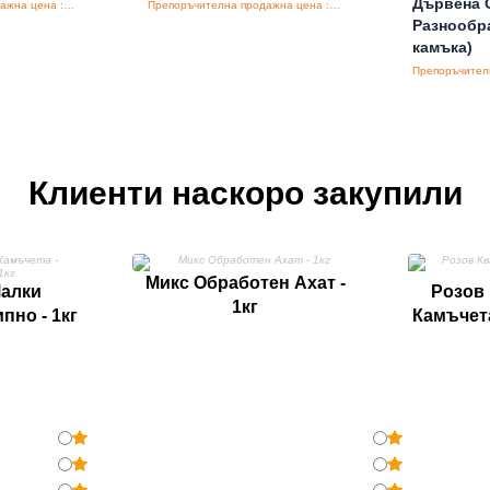
Дървена 
Препоръчителна продажна цена : €4.00/бройка
Препоръчителна продажна цена : €3.50/бройка
Разнообра
камъка)
Клиенти наскоро закупили
Микс Обработен Ахат -
Малки
Розов 
1кг
пно - 1кг
Камъчета