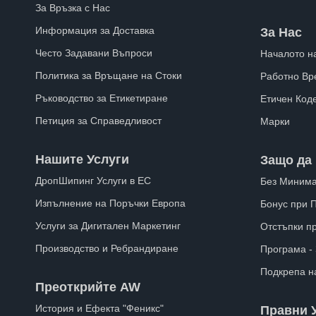
За Връзка с Нас
Информация за Доставка
За Нас
Често Задавани Въпроси
Началото н
Политика за Връщане на Стоки
Работно Вр
Ръководство за Етикетиране
Етичен Код
Петиция за Справедливост
Марки
Нашите Услуги
Защо да 
ДропШипинг Услуги в ЕС
Без Минима
Изпълнение на Поръчки Европа
Бонус при 
Услуги за Дигитален Маркетинг
Отстъпки п
Производство и Ребрандиране
Програма -
Подкрепа н
Преоткрийте AW
История и Ефекта "Феникс"
Правни 