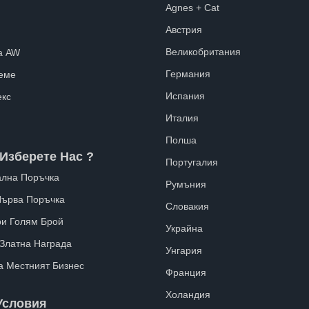
Agnes + Cat
Австрия
Великобритания
а AW
Германия
еме
Испания
екс
Италия
Полша
Изберете Нас ?
Португалия
лна Поръчка
Румъния
Първа Поръчка
Словакия
ри Голям Брой
Украйна
 Златна Награда
Унгария
а Местният Бизнес
Франция
Холандия
Условия