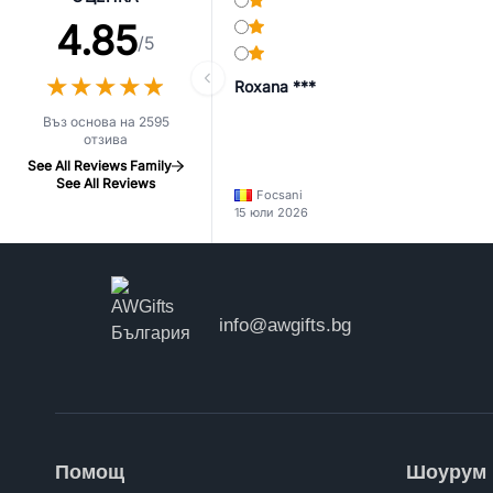
4.85
/5
★
★
★
★
★
★
★
★
★
★
Roxana ***
Въз основа на 2595
отзива
See All Reviews Family
See All Reviews
Focsani
15 юли 2026
info@awgifts.bg
Помощ
Шоурум