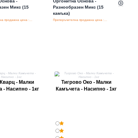
Основа -
Оргонитна Основа -
- го
зен Микс (15
Разнообразен Микс (15
камъка)
Препоръчителна продажна цена : €6.00/бройка
Препоръчителна продажна цена : €6.00/бройка
К
Кварц - Малки
Тигрово Око - Малки
 - Насипно - 1кг
Камъчета - Насипно - 1кг