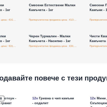
лки
Смесени Естествени Малки
Смесени 
 - 1кг
Камъчета - 1кг
Камъни - 
Препоръчителна продажна цена : €31.25/бройка
Препоръчителна продажна цена : €13.50/бройка
а едро
Влезте за цени на едро
Влезт
алки
Черен Турмалин - Малки
Чисти Кв
 - 1кг
Камъчета - Насипно - 1кг
Камъчета -
Препоръчителна продажна цена : €31.25/бройка
Препоръчителна продажна цена : €31.25/бройка
одавайте повече с тези проду
ипстоун -
12x
Гривна с чип камъни
12x
Мини 
ER
 гранат
- содалит
Скъпоцен