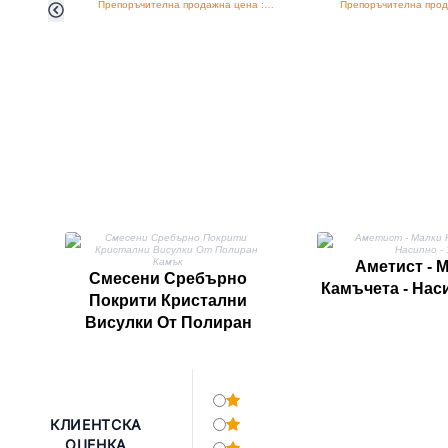
Препоръчителна продажна цена : €4.00/бройка
Аметист - 
Смесени Сребърно
Камъчета - Наси
Покрити Кристални
Висулки От Полиран
Камък
КЛИЕНТСКА
ОЦЕНКА