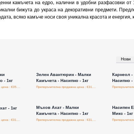
енни камъчета на едро, налични в удобни разфасовки от 1
икални бижута до украса на декоративни предмети. Предл
ата, всяко камъче носи своя уникална красота и енергия, к
Нови
а едро
Влезте за цени на едро
Влезт
лки
Зелен Авантюрин - Малки
Карнеол -
 - 1кг
Камъчета - Насипно - 1кг
Насипно - 
Препоръчителна продажна цена : €35.00/бройка
Препоръчителна продажна цена : €31.25/бройка
а едро
Влезте за цени на едро
Влезт
Мъхов Ахат - Малки
Насипен Е
ат - 1кг
Камъчета - Насипно - 1кг
Микс - 1кг 
Препоръчителна продажна цена : €31.25/бройка
Препоръчителна продажна цена : €31.25/бройка
а едро
Влезте за цени на едро
Влезт