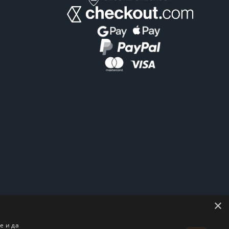
×
е и да