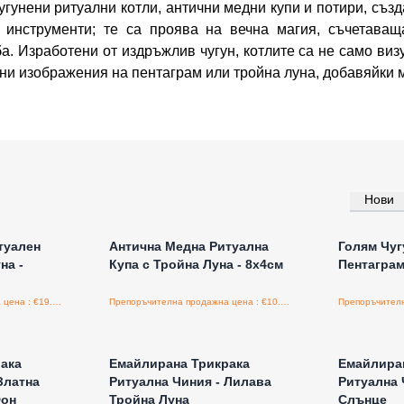
гунени ритуални котли, антични медни купи и потири, създ
о инструменти; те са проява на вечна магия, съчетаващ
а. Изработени от издръжлив чугун, котлите са не само виз
ни изображения на пентаграм или тройна луна, добавяйки 
Нови
а едро
Влезте за цени на едро
Влезт
туален
Антична Медна Ритуална
Голям Чуг
на -
Купа с Тройна Луна - 8x4см
Пентаграм
Препоръчителна продажна цена : €19.80/бройка
Препоръчителна продажна цена : €10.80/бройка
а едро
Влезте за цени на едро
Влезт
ака
Емайлирана Трикрака
Емайлира
Златна
Ритуална Чиния - Лилава
Ритуална 
Фон
Тройна Луна
Слънце