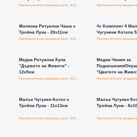
Препоръчителна продажна цена : €19.95/бройка
Влезте за цени на едро
Влезте за цени н
Желязна Ритуална Чаша с
4x
Комплект 4 Мал
Тройна Луна - 20x11см
Чугунени Котела 5
Препоръчителна продажна цена : €30.00/бройка
Влезте за цени на едро
Влезте за цени н
Медна Ритуална Купа
Медна Чиния за
"Дървото на Живота" -
Подношения/Опуш
12x5см
"Цветето на Живо
Препоръчителна продажна цена : €21.60/бройка
Влезте за цени на едро
Влезте за цени н
Малък Чугунен Котел с
Малък Чугунен Ко
Тройна Луна - 11x13см
Тройна Луна - 6x1
Препоръчителна продажна цена : €23.94/бройка
Влезте за цени на едро