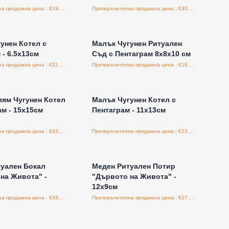
Препоръчителна продажна цена : €19.95/бройка
Препоръчителна продажна цена : €30.00/бройка
е за цени на едро
Влезте за цени на едро
унен Котел с
Малък Чугунен Ритуален
 - 6.5x13см
Съд с Пентаграм 8x8x10 см
Препоръчителна продажна цена : €21.60/бройка
Препоръчителна продажна цена : €16.80/бройка
е за цени на едро
Влезте за цени на едро
лям Чугунен Котел
Малък Чугунен Котел с
ам - 15x15см
Пентаграм - 11x13см
Препоръчителна продажна цена : €43.20/бройка
Препоръчителна продажна цена : €23.94/бройка
е за цени на едро
Влезте за цени на едро
уален Бокал
Меден Ритуален Потир
на Живота" -
"Дървото на Живота" -
12x9см
Препоръчителна продажна цена : €33.00/бройка
Препоръчителна продажна цена : €27.54/бройка