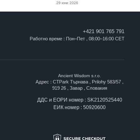
29 юни 2026
+421 901 765 791
Работно време : Пон–Пет , 08:00–16:00 CET
Ancient Wisdom s.r.o.
Адрес : CTPark Търнава , Prilohy 583/57 ,
919 26 , Завар , Словакия
ДДС и ЕОРИ номер : SK2120525440
ЕИК номер : 50920600