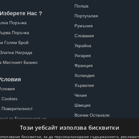
Полша
Изберете Нас ?
Португалия
лна Поръчка
Румъния
Първа Поръчка
Словакия
ри Голям Брой
Украйна
 Златна Награда
Унгария
а Местният Бизнес
Франция
Холандия
Условия
Хърватия
Условия
Чехия
 Cookies
Швеция
а Поверителност
Всички Останали
ент за Безопасност на
Този уебсайт използва бисквитки
зползваме бисквитки, за да персонализираме съдържанието, рекламит