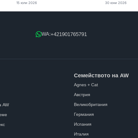
15 юли 2026
30 юни 2026
+421901765791
WA:
Семейството на AW
Agnes + Cat
Австрия
Великобритания
а AW
Германия
еме
Испания
екс
Италия