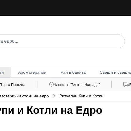
Ароматерапия
Рай в банята
Свещи и свещн
ти
 Първа Поръчка
Членство "Златна Награда"
езотерични стоки на едро
Ритуални Купи и Котли
пи и Котли на Едро