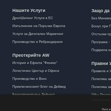
Нашите Услуги
Защо да 
ДропШипинг Услуги в ЕС
Без Минима
Изпълнение на Поръчки Европа
Бонус при 
Услуги за Дигитален Маркетинг
Отстъпки п
Производство и Ребрандиране
Програма -
Подкрепа н
Преоткрийте AW
История и Ефекта "Феникс"
Правни 
Логистичен Център и Офиси
Правила и 
Производство и Внос
Политика за
Приключенският Блог на Дейвид
Политика з
Благотворителна Дейност
Общ Реглам
Продуктите
Ние и