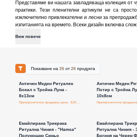
Представяме ви нашата завладяваща колекция от чу
практики. Тези пленителни артикули не са прост
изключително привлекателни и лесни за препродажб
изпитанията на времето. Всеки дизайн включва слож
Виж повече
Показване на
26
от
26
продукта
Влезте за цени на едро
Влезте за цени н
Античен Меден Ритуален
Античен Меден Ри
Бокал с Тройна Луна -
Потир с Тройна Лу
8x13см
10x8см
Препоръчителна продажна цена : €28.20/бройка
Влезте за цени на едро
Влезте за цени н
Емайлирана Трикрака
Емайлирана Трикр
Ритуална Чиния - "Hamsa"
Ритуална Чиния - 
Полунощно Синьо
Богиня на Черен 