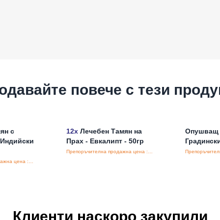
одавайте повече с тези проду
ян с
12x
Лечебен Тамян на
Опушващ 
 Индийски
Прах - Евкалипт - 50гр
Градински
Препоръчителна продажна цена : €5.20/бройка
Препоръчителна продажна цена : €8.50/бройка
Клиенти наскоро закупили