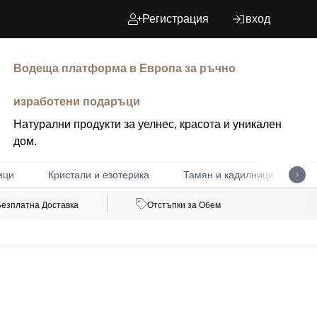
Регистрация
вход
Водеща платформа в Европа за ръчно
изработени подаръци
Натурални продукти за уелнес, красота и уникален
дом.
ици
Кристали и езотерика
Тамян и кадилници
Д
Безплатна Доставка
Отстъпки за Обем