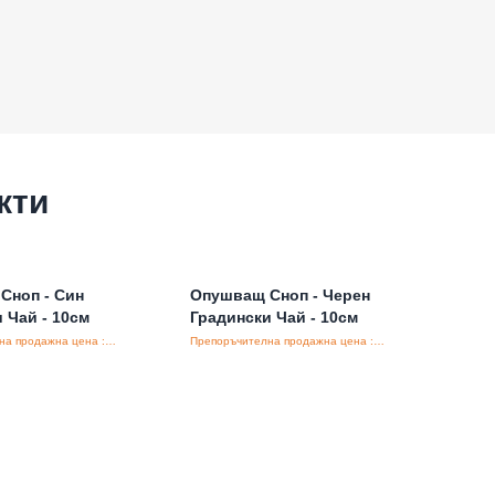
кти
Сноп - Син
Опушващ Сноп - Черен
 Чай - 10см
Градински Чай - 10см
Препоръчителна продажна цена : €6.80/бройка
Препоръчителна продажна цена : €5.45/бройка