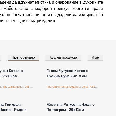
адени да вдъхнат мистика и очарование в духовните
а майсторство с модерен привкус, което ги прави
уално впечатляващи, но и създадени да издържат на
мистичен щрих към ритуалите.
Препоръчано
Код на продукта
Име
е за цени на едро
Влезте за цени на едро
унен Котел с
Голям Чугунен Котел с
 23x18 см
Тройна Луна 23x18 см
Препоръчителна продажна цена : €81.50/бройка
Препоръчителна продажна цена : €81.50/бройка
е за цени на едро
Влезте за цени на едро
на Трикрака
Желязна Ритуална Чаша с
Чиния - Ръце и
Пентаграм - 20x11см