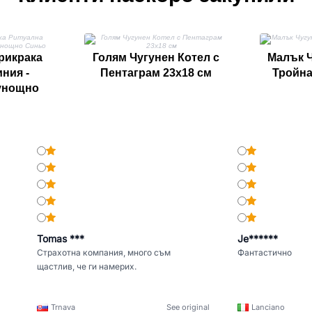
рикрака
Голям Чугунен Котел с
Малък Ч
ния -
Пентаграм 23x18 см
Тройна
унощно
Tomas ***
Je******
Страхотна компания, много съм
Фантастично
щастлив, че ги намерих.
Trnava
See original
Lanciano