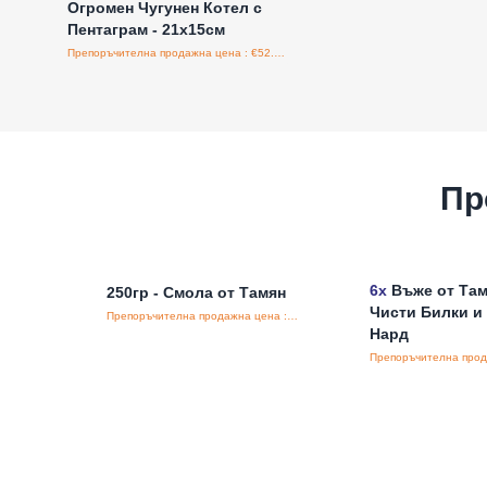
Огромен Чугунен Котел с
Пентаграм - 21x15см
Препоръчителна продажна цена : €52.80/бройка
Пр
6x
Въже от Там
250гр - Смола от Тамян
Чисти Билки и
Препоръчителна продажна цена : €15.70/бройка
Нард