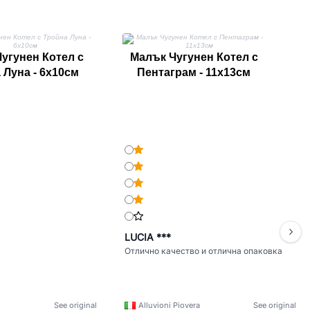
Р
угунен Котел с
Малък Чугунен Котел с
 Луна - 6x10см
Пентаграм - 11x13см
LUCIA ***
Отлично качество и отлична опаковка
See original
Alluvioni Piovera
See original