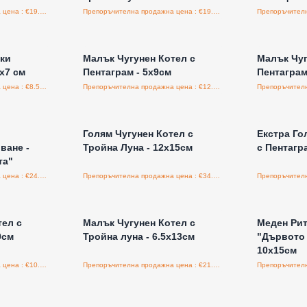
Препоръчителна продажна цена : €19.95/бройка
Препоръчителна продажна цена : €19.95/бройка
а едро
Влезте за цени на едро
Влезт
ки
Малък Чугунен Котел с
Малък Чуг
x7 см
Пентаграм - 5x9см
Пентаграм
Препоръчителна продажна цена : €8.50/бройка
Препоръчителна продажна цена : €12.60/бройка
а едро
Влезте за цени на едро
Влезт
Голям Чугунен Котел с
Екстра Го
ване -
Тройна Луна - 12x15см
с Пентагр
та"
Препоръчителна продажна цена : €24.00/бройка
Препоръчителна продажна цена : €34.80/бройка
а едро
Влезте за цени на едро
Влезт
тел с
Малък Чугунен Котел с
Меден Рит
0см
Тройна луна - 6.5x13см
"Дървото 
10x15см
Препоръчителна продажна цена : €10.80/бройка
Препоръчителна продажна цена : €21.60/бройка