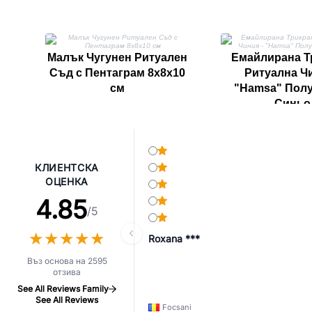
Малък Чугунен Ритуален
Емайлирана Т
Съд с Пентаграм 8x8x10
Ритуална Чи
см
"Hamsa" Пол
Синьо
КЛИЕНТСКА
ОЦЕНКА
4.85
/5
★
★
★
★
★
★
★
★
★
★
Roxana ***
Въз основа на 2595
отзива
See All Reviews Family
See All Reviews
Focsani