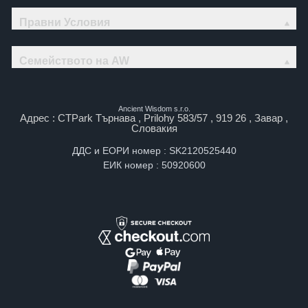
Правни Условия
Семейството на AW
Ancient Wisdom s.r.o.
Адрес : CTPark Търнава , Prilohy 583/57 , 919 26 , Завар ,
Словакия
ДДС и ЕОРИ номер : SK2120525440
ЕИК номер : 50920600