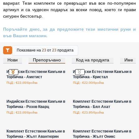
варират. Тези комплекти се превръщат във все по-популярен
артикул и са чудесен подарък за всеки повод, което ги прави
сигурен бестселър.
Поръчайте днес, за да предложите тези мистични руни и
във Вашия магазин.
Показване на
23
от
23
продукта
Нови
Препоръчано
Код на продукта
Име
Влезте за цени на едро
Влезте за цени на едро
Индийски Естествени Камъни в
Индийски Естествени Камъни в
Торбичка - Аметист
Торбичка - Кристал
ПЦД : €22.00/бройка
ПЦД : €22.00/бройка
Влезте за цени на едро
Влезте за цени на едро
Индийски Естествени Камъни в
Комплект Естествени Камъни в
Торбичка - Розов Кварц
Торбичка - Бял Ахат
ПЦД : €22.00/бройка
ПЦД : €23.95/бройка
Влезте за цени на едро
Влезте за цени на едро
Комплект Естествени Камъни в
Комплект Естествени Камъни в
Торбичка - Жълт Авантюрин
Торбичка - Жълт Оникс