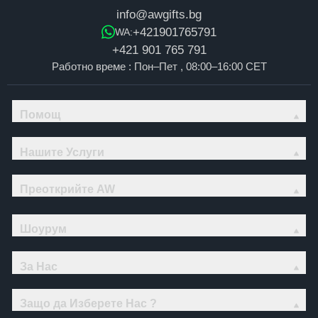
info@awgifts.bg
+421901765791
WA:
+421 901 765 791
Работно време : Пон–Пет , 08:00–16:00 CET
Помощ
Нашите Услуги
Преоткрийте AW
Шоурум
За Нас
Защо да Изберете Нас ?