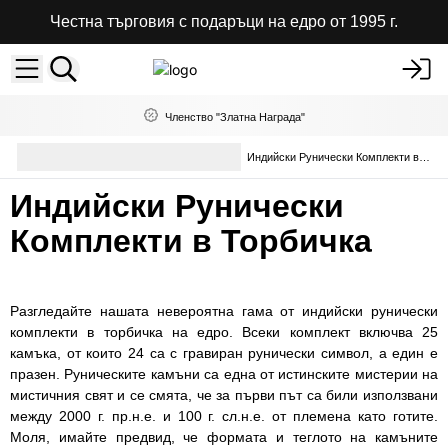
Честна търговия с подаръци на едро от 1995 г.
Членство "Златна Награда"
Селекция езотерични стоки
Индийски Рунически Комплекти в Торбичка
на едро
Индийски Рунически
Комплекти в Торбичка
Разгледайте нашата невероятна гама от индийски рунически
комплекти в торбичка на едро. Всеки комплект включва 25
камъка, от които 24 са с гравиран рунически символ, а един е
празен. Руническите камъни са една от истинските мистерии на
мистичния свят и се смята, че за първи път са били използвани
между 2000 г. пр.н.е. и 100 г. сл.н.е. от племена като готите.
Моля, имайте предвид, че формата и теглото на камъните