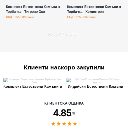
Комплект Естествени Камъни в
Комплект Естествени Камъни в
Торбичка - Тигрово Око
Торбичка - Хелиотроп
ПЦД : €55.00/бройка
ПЦД : €25.95/бройка
Show 7 more
Клиенти наскоро закупили
Комплект Естествени Камъни в
Индийски Естествени Камъни
Торбичка - Син Оникс
в Торбичка - Кристал
КЛИЕНТСКА ОЦЕНКА
4.85
/5
★
★
★
★
★
★
★
★
★
★