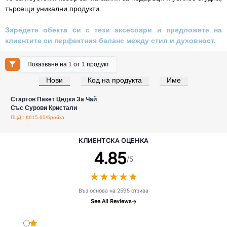
търсещи уникални продукти.
Заредете обекта си с тези аксесоари и предложете на
клиентите си перфектния баланс между стил и духовност.
Показване на
1
от
1
продукт
Нови
Код на продукта
Име
Влезте за цени на едро
Стартов Пакет Цедки За Чай
Със Сурови Кристали
ПЦД : €615.60/бройка
КЛИЕНТСКА ОЦЕНКА
4.85
/5
★
★
★
★
★
★
★
★
★
★
Въз основа на 2595 отзива
See All Reviews