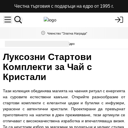
Честна търговия с подаръци на едро от 1995 г.
Членство "Златна Награда"
Комплекти за Чай с Кристали на Едро
Луксозни Стартови
Комплекти за Чай с
Кристали
Тази колекция обединява магията на чаения ритуал с енергията
на суровите естествени камъни. Открийте разнообразие от
стартови комплекти с елегантни цедки и бутилки с инфузери,
украсени с автентични кристали. Проектирани да превърнат
приготвянето на напитки в дзен преживяване, тези артикули се
отличават с висококачествена изработка и впечатляваща визия.
Те са неустоим избор за магазини за подаръци и уелнес студиа,