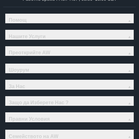
Помощ
Нашите Услуги
Преоткрийте AW
Шоурум
За Нас
Защо да Изберете Нас ?
Правни Условия
Семейството на AW