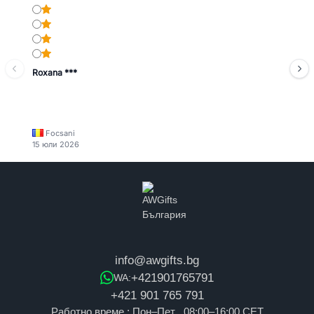
Roxana ***
Focsani
15 юли 2026
info@awgifts.bg
+421901765791
WA:
+421 901 765 791
Работно време : Пон–Пет , 08:00–16:00 CET