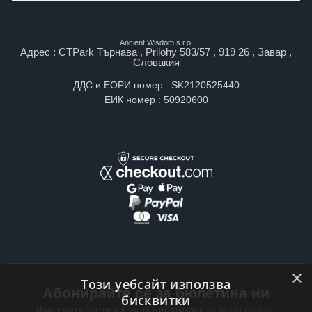
Ancient Wisdom s.r.o.
Адрес : CTPark Търнава , Prilohy 583/57 , 919 26 , Завар ,
Словакия
ДДС и ЕОРИ номер : SK2120525440
ЕИК номер : 50920600
×
Този уебсайт използва
Абонирайте се за бюлетина ни
бисквитки
Най-новите статии и новини – изпращани до вашата поща ,