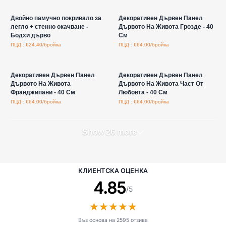
Влезте за цени на едро
Влезте за цени на едро
Двойно памучно покривало за
Декоративен Дървен Панел
легло + стенно окачване -
Дървото На Живота Грозде - 40
Бодхи дърво
См
ПЦД : €24.40/бройка
ПЦД : €64.00/бройка
Влезте за цени на едро
Влезте за цени на едро
Декоративен Дървен Панел
Декоративен Дървен Панел
Дървото На Живота
Дървото На Живота Част От
Франджипани - 40 См
Любовта - 40 См
ПЦД : €64.00/бройка
ПЦД : €64.00/бройка
Show 26 more
КЛИЕНТСКА ОЦЕНКА
4.85
/5
★
★
★
★
★
★
★
★
★
★
Въз основа на 2595 отзива