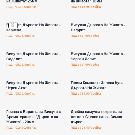
на Живота" 25мм
на Живота" 30мм
ПЦД : €13.95/бройка
ПЦД : €15.95/бройка
Влезте за цени на едро
Влезте за цени на едро
Висулка Дървото На Живота -
Висулка Дървото На Живота -
Карнеол
Нефрит
ПЦД : €5.75/бройка
ПЦД : €5.75/бройка
Влезте за цени на едро
Влезте за цени на едро
Висулка Дървото На Живота -
Висулка Дървото На Живота -
Содалит
Червен Яспис
ПЦД : €5.75/бройка
ПЦД : €5.75/бройка
Влезте за цени на едро
Влезте за цени на едро
Висулка Дървото На Живота -
Голям Комплект Зелена Купа
Черен Ахат
Дървото На Живота
ПЦД : €5.75/бройка
ПЦД : €84.00/бройка
Влезте за цени на едро
Влезте за цени на едро
Гривна с Верижка за Бижута с
Двойна памучна покривка за
Ароматерапия - "Дървото на
легло + Стенно пано - Зимно
Живота" - 20мм
дърво
ПЦД : €19.50/бройка
ПЦД : €24.40/бройка