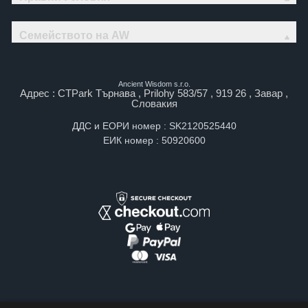
Семейството на AW
Ancient Wisdom s.r.o.
Адрес : CTPark Търнава , Prilohy 583/57 , 919 26 , Завар ,
Словакия
ДДС и ЕОРИ номер : SK2120525440
ЕИК номер : 50920600