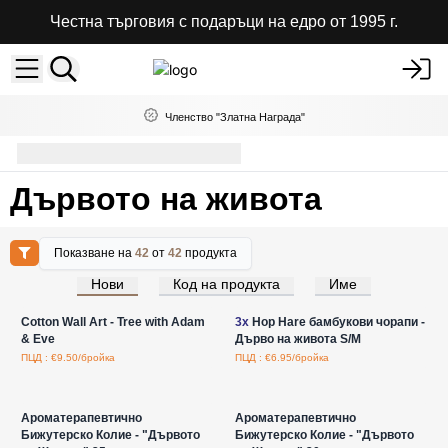
Честна търговия с подаръци на едро от 1995 г.
Членство "Златна Награда"
Дървото на живота
Дървото на живота
Показване на
42
от
42
продукта
Нови
Код на продукта
Име
Влезте за цени на едро
Влезте за цени на едро
Cotton Wall Art - Tree with Adam
3x
Hop Hare бамбукови чорапи -
& Eve
Дърво на живота S/M
ПЦД : €9.50/бройка
ПЦД : €6.95/бройка
Влезте за цени на едро
Влезте за цени на едро
Ароматерапевтично
Ароматерапевтично
Бижутерско Колие - "Дървото
Бижутерско Колие - "Дървото