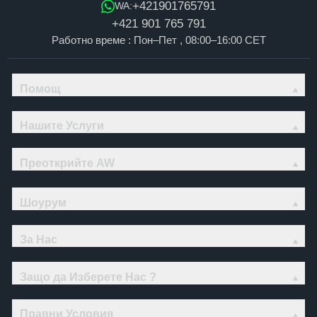
+421901765791
WA:
+421 901 765 791
Работно време : Пон–Пет , 08:00–16:00 CET
Помощ
Нашите Услуги
Преоткрийте AW
Шоурум
За Нас
Защо да Изберете Нас ?
Правни Условия