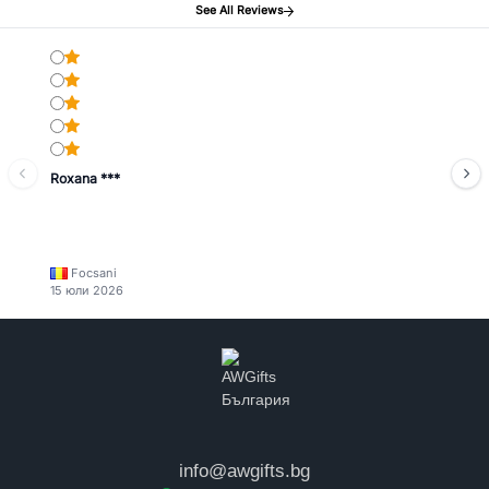
See All Reviews
Roxana ***
Focsani
15 юли 2026
info@awgifts.bg