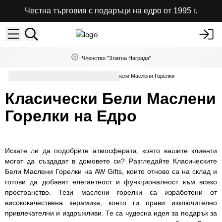
Честна търговия с подаръци на едро от 1995 г.
Членство "Златна Награда"
Ароматерапия
Класически Бели Маслени Горелки
Класически Бели Маслени
Горелки на Едро
Искате ли да подобрите атмосферата, която вашите клиенти
могат да създадат в домовете си? Разгледайте Класическите
Бели Маслени Горелки на AW Gifts, които отново са на склад и
готови да добавят елегантност и функционалност към всяко
пространство. Тези маслени горелки са изработени от
висококачествена керамика, което ги прави изключително
привлекателни и издръжливи. Те са чудесна идея за подарък за