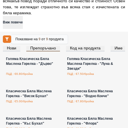
всякакъв повод поради отличното си качество и стойност. Освен
това, те изглеждат страхотно във всяка стая с изчистената си
бяла керамика.
Виж повече
Показване на
9
от
9
продукта
Нови
Препоръчано
Код на продукта
Име
Влезте за цени на едро
Влезте за цени на едро
Голяма Класическа Бяла
Голяма Класическа Бяла
Маслена Горелка - "Дърво"
Маслена Горелка - "Луна &
Звезди"
ПЦД : €6.80/бройка
ПЦД : €7.50/бройка
Влезте за цени на едро
Влезте за цени на едро
Класическа Бяла Маслена
Класическа Бяла Маслена
Горелка - "Висок Бухал"
Горелка - "Водно Конче"
ПЦД : €5.00/бройка
ПЦД : €7.80/бройка
Влезте за цени на едро
Влезте за цени на едро
Класическа Бяла Маслена
Класическа Бяла Маслена
Горелка - "Къс Бухал"
Горелка - "Флора"