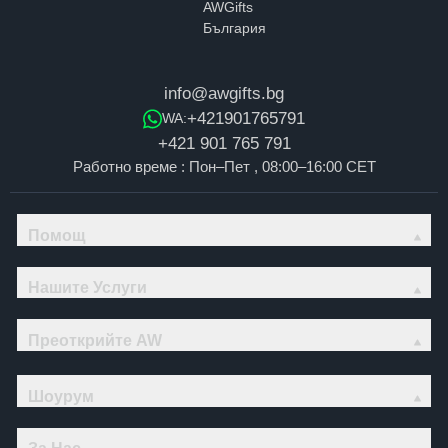
info@awgifts.bg
+421901765791
WA:
+421 901 765 791
Работно време : Пон–Пет , 08:00–16:00 CET
Помощ
Нашите Услуги
Преоткрийте AW
Шоурум