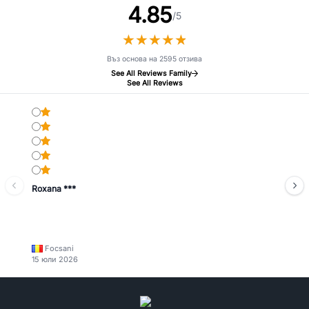
4.85
/5
★
★
★
★
★
★
★
★
★
★
Въз основа на 2595 отзива
See All Reviews Family
See All Reviews
Roxana ***
Focsani
15 юли 2026