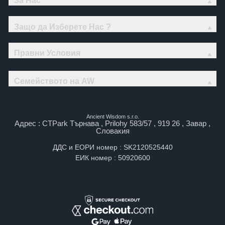
За Нас
Защо да Изберете Нас ?
Правни Условия
Семейството на AW
Ancient Wisdom s.r.o.
Адрес : CTPark Търнава , Prilohy 583/57 , 919 26 , Завар ,
Словакия
ДДС и ЕОРИ номер : SK2120525440
ЕИК номер : 50920600