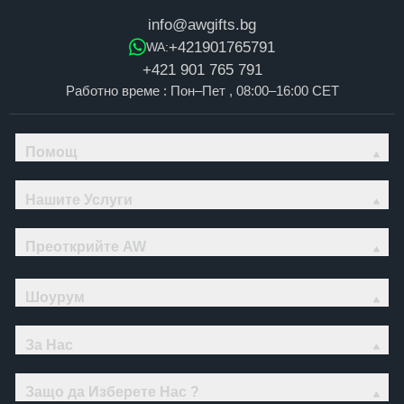
info@awgifts.bg
+421901765791
WA:
+421 901 765 791
Работно време : Пон–Пет , 08:00–16:00 CET
Помощ
Нашите Услуги
Преоткрийте AW
Шоурум
За Нас
Защо да Изберете Нас ?