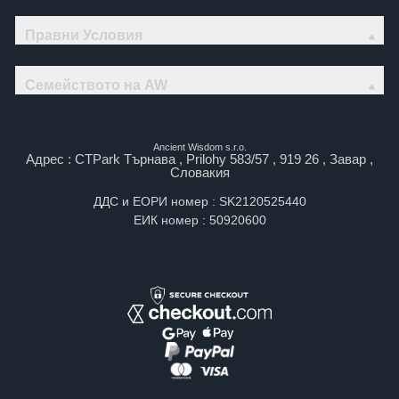
Правни Условия
Семейството на AW
Ancient Wisdom s.r.o.
Адрес : CTPark Търнава , Prilohy 583/57 , 919 26 , Завар ,
Словакия
ДДС и ЕОРИ номер : SK2120525440
ЕИК номер : 50920600