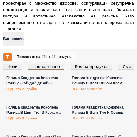
проектиран с множество джобове, осигуряващи безупречна
организация и практичност. Тези чанти въплъщават богатата
култура и артистично наследство на региона, като
същевременно отговарят на изискванията на съвременната
търговия.
Виж повече
Показване на
47
от
47
продукта
Нови
Препоръчано
Код на продукта
Име
Влезте за цени на едро
Влезте за цени на едро
Голяма Квадратна Конопена
Голяма Квадратна Конопена
Раница (Тай-Дай Дизайн)
Раница В Цвят Вино И Крем
ПЦД : €55.20/бройка
ПЦД : €45.00/бройка
Влезте за цени на едро
Влезте за цени на едро
Голяма Квадратна Конопена
Голяма Квадратна Конопена
Раница В Цвят Тил И Куркума
Раница В Цвят Тил И Сейдж
ПЦД : €45.00/бройка
ПЦД : €45.00/бройка
Влезте за цени на едро
Влезте за цени на едро
Голяма Конопена Раница (Тай-
Голяма Конопена Раница С