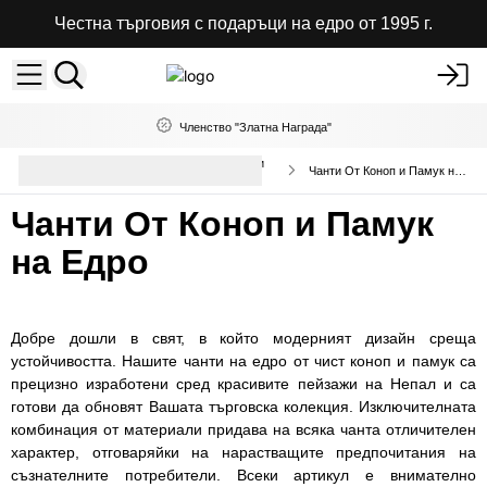
Честна търговия с подаръци на едро от 1995 г.
Членство "Златна Награда"
Висококачествени чанти и раници
Чанти От Коноп и Памук на Едро
на едро
Чанти От Коноп и Памук
на Едро
Добре дошли в свят, в който модерният дизайн среща
устойчивостта. Нашите чанти на едро от чист коноп и памук са
прецизно изработени сред красивите пейзажи на Непал и са
готови да обновят Вашата търговска колекция. Изключителната
комбинация от материали придава на всяка чанта отличителен
характер, отговаряйки на нарастващите предпочитания на
съзнателните потребители. Всеки артикул е внимателно