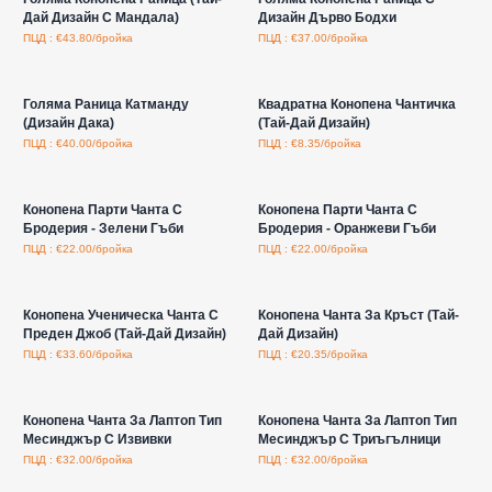
Дай Дизайн С Мандала)
Дизайн Дърво Бодхи
ПЦД : €43.80/бройка
ПЦД : €37.00/бройка
Влезте за цени на едро
Влезте за цени на едро
Голяма Раница Катманду
Квадратна Конопена Чантичка
(Дизайн Дака)
(Тай-Дай Дизайн)
ПЦД : €40.00/бройка
ПЦД : €8.35/бройка
Влезте за цени на едро
Влезте за цени на едро
Конопена Парти Чанта С
Конопена Парти Чанта С
Бродерия - Зелени Гъби
Бродерия - Оранжеви Гъби
ПЦД : €22.00/бройка
ПЦД : €22.00/бройка
Влезте за цени на едро
Влезте за цени на едро
Конопена Ученическа Чанта С
Конопена Чанта За Кръст (Тай-
Преден Джоб (Тай-Дай Дизайн)
Дай Дизайн)
ПЦД : €33.60/бройка
ПЦД : €20.35/бройка
Влезте за цени на едро
Влезте за цени на едро
Конопена Чанта За Лаптоп Тип
Конопена Чанта За Лаптоп Тип
Месинджър С Извивки
Месинджър С Триъгълници
ПЦД : €32.00/бройка
ПЦД : €32.00/бройка
Влезте за цени на едро
Влезте за цени на едро