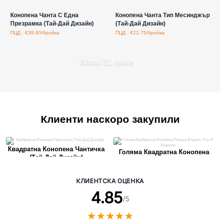
Конопена Чанта С Една
Конопена Чанта Тип Месинджър
Презрамка (Тай-Дай Дизайн)
(Тай-Дай Дизайн)
ПЦД : €39.60/бройка
ПЦД : €22.75/бройка
Show 31 more
Клиенти наскоро закупили
Квадратна Конопена Чантичка
Голяма Квадратна Конопена
(Тай-Дай Дизайн)
Раница В Цвят Тил И Куркума
КЛИЕНТСКА ОЦЕНКА
4.85
/5
★
★
★
★
★
★
★
★
★
★