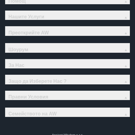
Помощ
Нашите Услуги
Преоткрийте AW
Шоурум
За Нас
Защо да Изберете Нас ?
Правни Условия
Семейството на AW
Ancient Wisdom s.r.o.