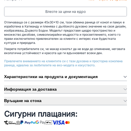
Влезте за цени на едро
Отличаваща се с размери 45x30x10 см, тази обемна раница от коноп и памук е
изработена в Катманду и пленява с дълбокото духовно значение на своя дизайн,
изобразяващ Дървото Бодхи. Моделът предоставя щедро пространство и
множество джобове, символизирайки мъдростта и просветлението, което го
прави изключително привлекателен за клиенти с интерес към будистката
култура и природата.
Уверете потребителите си, че макар конопът да не води до опиянение, неговата
екологична устойчивост и красота ще ги вдъхновяват всеки ден.
Привлечете вниманието на клиентите си с тази духовна и просторна конопена
раница, идеална за любителите на еко-модата и изкуството.
Характеристики на продукта и документация
Информация за доставка
Връщане на стока
Сигурни плащания: