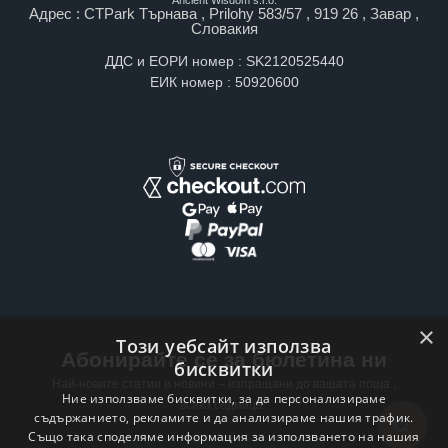
Адрес : CTPark Търнава , Prilohy 583/57 , 919 26 , Завар ,
Словакия
ДДС и ЕОРИ номер : SK2120525440
ЕИК номер : 50920600
×
Този уебсайт използва
Абонирайте се за бюлетина ни
бисквитки
Най-новите статии и новини – изпращани до вашата поща ,
Ние използваме бисквитки, за да персонализираме
всяка седмица .
съдържанието, рекламите и да анализираме нашия трафик.
Също така споделяме информация за използването на нашия
Email address