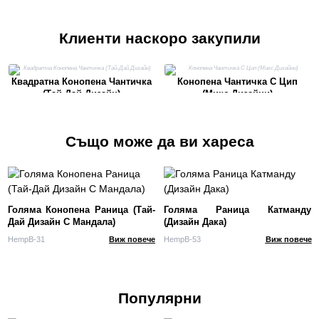
Клиенти наскоро закупили
Квадратна Конопена Чантичка
Конопена Чантичка С Цип
(Тай-Дай Дизайн)
(Микс Дизайни)
Също може да ви хареса
Голяма Конопена Раница (Тай-
Голяма Раница Катманду
Дай Дизайн С Мандала)
(Дизайн Дака)
HempB-31
Виж повече
HempB-53
Виж повече
Популярни