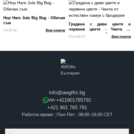
Hop Hare Jute Big Bag - Обичан
съм
Градина с диви цветя и
червени цветя - Чанта от
HHJB-06
Виж повече
естествен памук с бродерия
EGardB-01
Виж повече
info@awgifts.bg
+421901765791
WA:
+421 901 765 791
Работно време : Пон–Пет , 08:00–16:00 CET