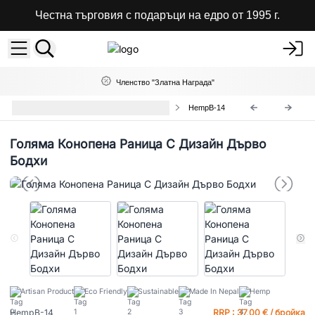
Честна търговия с подаръци на едро от 1995 г.
Членство "Златна Награда"
Чанти От Коноп и Памук на Едро
HempB-14
Голяма Конопена Раница С Дизайн Дърво
Бодхи
Artisan Product
Eco Friendly
Sustainable
Made In Nepal
Hemp
HempB-14
RRP : 37,00 € / бройка