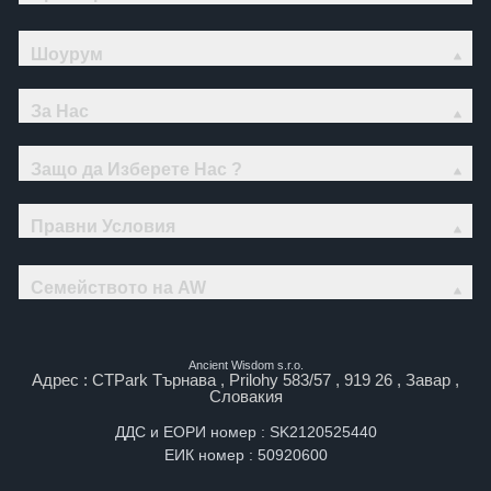
Шоурум
За Нас
Защо да Изберете Нас ?
Правни Условия
Семейството на AW
Ancient Wisdom s.r.o.
Адрес : CTPark Търнава , Prilohy 583/57 , 919 26 , Завар ,
Словакия
ДДС и ЕОРИ номер : SK2120525440
ЕИК номер : 50920600