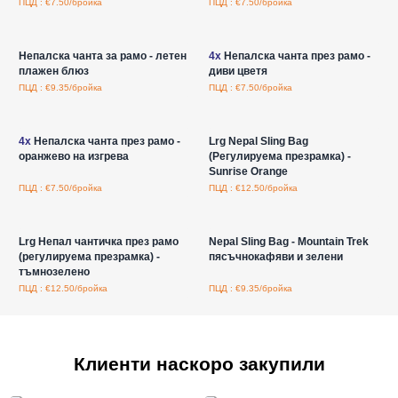
ПЦД : €7.50/бройка
ПЦД : €7.50/бройка
Влезте за цени на едро
Влезте за цени на едро
Непалска чанта за рамо - летен
4x
Непалска чанта през рамо -
плажен блюз
диви цветя
ПЦД : €9.35/бройка
ПЦД : €7.50/бройка
Влезте за цени на едро
Влезте за цени на едро
4x
Непалска чанта през рамо -
Lrg Nepal Sling Bag
оранжево на изгрева
(Регулируема презрамка) -
Sunrise Orange
ПЦД : €7.50/бройка
ПЦД : €12.50/бройка
Влезте за цени на едро
Влезте за цени на едро
Lrg Непал чантичка през рамо
Nepal Sling Bag - Mountain Trek
(регулируема презрамка) -
пясъчнокафяви и зелени
тъмнозелено
ПЦД : €12.50/бройка
ПЦД : €9.35/бройка
Клиенти наскоро закупили