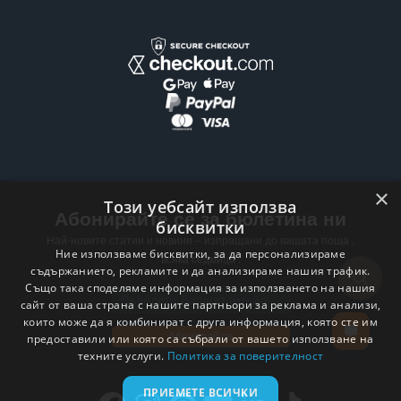
×
Този уебсайт използва
Абонирайте се за бюлетина ни
бисквитки
Най-новите статии и новини – изпращани до вашата поща ,
Ние използваме бисквитки, за да персонализираме
всяка седмица .
съдържанието, рекламите и да анализираме нашия трафик.
Също така споделяме информация за използването на нашия
Email address
сайт от ваша страна с нашите партньори за реклама и анализи,
които може да я комбинират с друга информация, която сте им
Абонирай се
предоставили или която са събрали от вашето използване на
техните услуги.
Политика за поверителност
ПРИЕМЕТЕ ВСИЧКИ