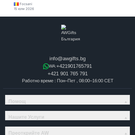
Focsani
15 юли 2026
info@awgifts.bg
+421901765791
WA:
+421 901 765 791
Работно време : Пон–Пет , 08:00–16:00 CET
Помощ
Нашите Услуги
Преоткрийте AW