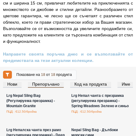
см и ширина 15 см, привличат любителите на приключенията с
множеството си джобове и стилни детайли. Разнообразието от
цветове гарантира, че лесно ще се съчетаят с различен стил
облекло, което ги прави стратегически избор за Вашия магазин.
Възползвайте се от възможността да увеличите продажбите си,
като предложите на клиентите си търсената комбинация от стил
и функционалност.
Направете своята поръчка днес и се възползвайте от
предимствата на тези актуални колекции.
Показване на
18
от
18
продукта
Нови
Препоръчано
Код на продукта
Име
Влезте за цени на едро
Влезте за цени на едро
Lrg Nepal Sling Bag
Lrg Непал чанта с презрамка
(Регулируема презрамка) -
(регулируема презрамка) -
Mountain Granite
Spring Meadows Зелено и синьо
ПЦД : €12.50/бройка
ПЦД : €12.50/бройка
Влезте за цени на едро
Влезте за цени на едро
Lrg Непалска чанта през рамо
Nepal Sling Bag - Дълбоки
(регулируема презрамка) - Deep
морски сини