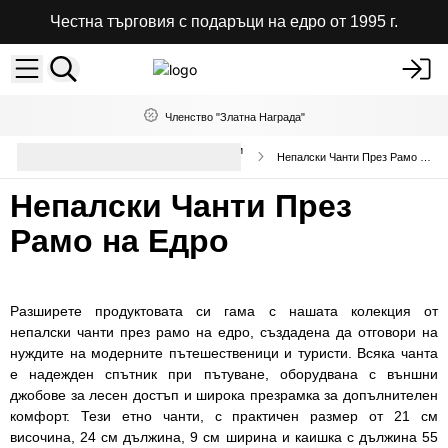
Честна търговия с подаръци на едро от 1995 г.
Членство "Златна Награда"
Висококачествени чанти и раници
Непалски Чанти През Рамо на Едро
на едро
Непалски Чанти През
Рамо на Едро
Разширете продуктовата си гама с нашата колекция от
непалски чанти през рамо на едро, създадена да отговори на
нуждите на модерните пътешественици и туристи. Всяка чанта
е надежден спътник при пътуване, оборудвана с външни
джобове за лесен достъп и широка презрамка за допълнителен
комфорт. Тези етно чанти, с практичен размер от 21 см
височина, 24 см дължина, 9 см ширина и каишка с дължина 55