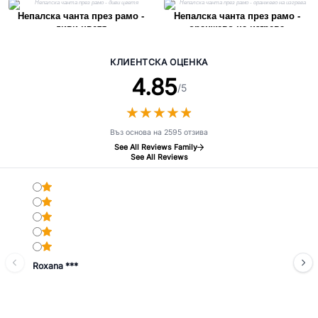
Непалска чанта през рамо -
Непалска чанта през рамо -
диви цветя
оранжево на изгрева
КЛИЕНТСКА ОЦЕНКА
4.85
/5
★
★
★
★
★
★
★
★
★
★
Въз основа на 2595 отзива
See All Reviews Family
See All Reviews
Roxana ***