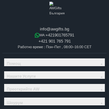
info@awgifts.bg
+421901765791
WA:
+421 901 765 791
Работно време : Пон–Пет , 08:00–16:00 CET
Помощ
Нашите Услуги
Преоткрийте AW
Шоурум