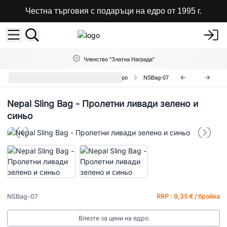
Честна търговия с подаръци на едро от 1995 г.
Членство "Златна Награда"
Непалски Чанти През Рамо на Едро
NSBag-07
Nepal Sling Bag - Пролетни ливади зелено и
синьо
NSBag-07
RRP : 9,35 € / бройка
Влезте за цени на едро