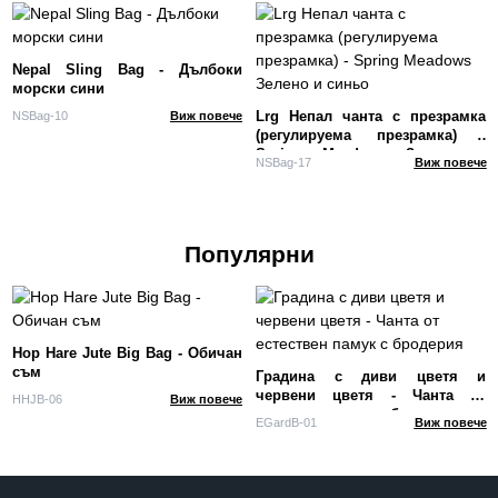
Nepal Sling Bag - Дълбоки
морски сини
Lrg Непал чанта с презрамка
NSBag-10
Виж повече
(регулируема презрамка) -
Spring Meadows Зелено и
NSBag-17
Виж повече
синьо
Популярни
Hop Hare Jute Big Bag - Обичан
съм
Градина с диви цветя и
червени цветя - Чанта от
HHJB-06
Виж повече
естествен памук с бродерия
EGardB-01
Виж повече