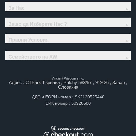
За Нас
Защо да Изберете Нас ?
Правни Условия
Семейството на AW
Ancient Wisdom s.r.o.
Адрес : CTPark Търнава , Prilohy 583/57 , 919 26 , Завар ,
Словакия
ДДС и ЕОРИ номер : SK2120525440
ЕИК номер : 50920600