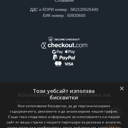
Словакия
ДДС и ЕОРИ номер : SK2120525440
ЕИК номер : 50920600
×
Този уебсайт използва
Абонирайте се за бюлетина ни
бисквитки
Най-новите статии и новини – изпращани до вашата поща ,
Ние използваме бисквитки, за да персонализираме
всяка седмица .
съдържанието, рекламите и да анализираме нашия трафик.
Също така споделяме информация за използването на нашия
Email address
сайт от ваша страна с нашите партньори за реклама и анализи,
които може да я комбинират с друга информация, която сте им