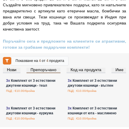
Създайте мигновено привлекателен подарък, като ги напълните
предварително с артикули като етерични масла, бомбички за
вана или свещи. Тези кошници се произвеждат в Индия при
добри условия на труд, така че Вашата подкрепа осигурява
качествена заетост.
Поръчайте сега и предложете на клиентите си атрактивни,
готови за грабване подаръчни комплекти!
Показване на
4
от
4
продукта
Нови
Препоръчано
Код на продукта
Име
Влезте за цени на едро
Влезте за цени на едро
3x
Комплект от 3 естествени
3x
Комплект от 3 естествени
джутени кошници - теал
джутови кошници - въглен
ПЦД : €10.00/бройка
ПЦД : €10.00/бройка
Влезте за цени на едро
Влезте за цени на едро
3x
Комплект от 3 естествени
3x
Комплект от 3 естествени
джутови кошници - куркума
кошници от юта - маслинено
ПЦД : €10.00/бройка
ПЦД : €10.00/бройка