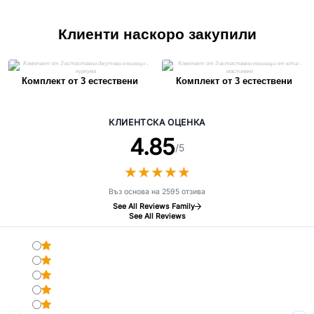
Клиенти наскоро закупили
Комплект от 3 естествени
Комплект от 3 естествени
джутови кошници - куркума
кошници от юта - маслинено
КЛИЕНТСКА ОЦЕНКА
4.85
/5
★
★
★
★
★
★
★
★
★
★
Въз основа на 2595 отзива
See All Reviews Family
See All Reviews