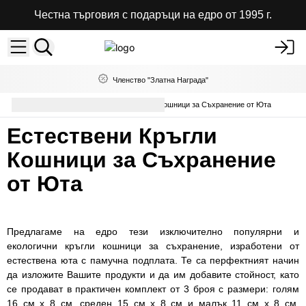
Честна търговия с подаръци на едро от 1995 г.
Членство "Златна Награда"
Чанти и аксесоари
Кръгли Кошници за Съхранение от Юта
Естествени Кръгли
Кошници за Съхранение
от Юта
Предлагаме на едро тези изключително популярни и
екологични кръгли кошници за съхранение, изработени от
естествена юта с памучна подплата. Те са перфектният начин
да изложите Вашите продукти и да им добавите стойност, като
се продават в практичен комплект от 3 броя с размери: голям
16 см x 8 см, среден 15 см x 8 см и малък 11 см x 8 см.