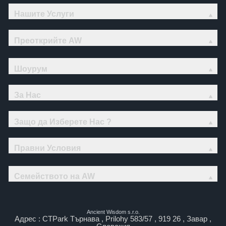
Нашите Услуги
Преоткрийте AW
Шоурум
За Нас
Защо да Изберете Нас ?
Правни Условия
Семейството на AW
Ancient Wisdom s.r.o.
Адрес : CTPark Търнава , Prilohy 583/57 , 919 26 , Завар ,