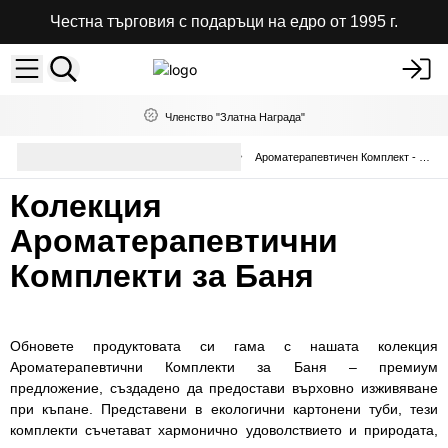
Честна търговия с подаръци на едро от 1995 г.
Членство "Златна Награда"
Луксозни Бомбички за Вана и
Ароматерапевтичен Комплект - Бомбичка за Вана, Хималайска Сол за Вана и Цветя
Стиймъри
Колекция
Ароматерапевтични
Комплекти за Баня
Обновете продуктовата си гама с нашата колекция
Ароматерапевтични Комплекти за Баня – премиум
предложение, създадено да предостави върховно изживяване
при къпане. Представени в екологични картонени туби, тези
комплекти съчетават хармонично удоволствието и природата,