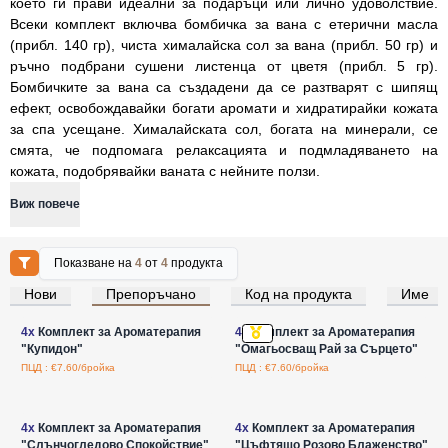
което ги прави идеални за подаръци или лично удоволствие.
Всеки комплект включва бомбичка за вана с етерични масла
(прибл. 140 гр), чиста хималайска сол за вана (прибл. 50 гр) и
ръчно подбрани сушени листенца от цветя (прибл. 5 гр).
Бомбичките за вана са създадени да се разтварят с шипящ
ефект, освобождавайки богати аромати и хидратирайки кожата
за спа усещане. Хималайската сол, богата на минерали, се
смята, че подпомага релаксацията и подмладяването на
кожата, подобрявайки ваната с нейните ползи.
Виж повече
Показване на
4
от
4
продукта
Нови
Препоръчано
Код на продукта
Име
Влезте за цени на едро
Влезте за цени на едро
4x
Комплект за Ароматерапия
4x
Комплект за Ароматерапия
"Купидон"
"Омагьосващ Рай за Сърцето"
ПЦД : €7.60/бройка
ПЦД : €7.60/бройка
Влезте за цени на едро
Влезте за цени на едро
4x
Комплект за Ароматерапия
4x
Комплект за Ароматерапия
"Слънчогледово Спокойствие"
"Цъфтящо Розово Блаженство"