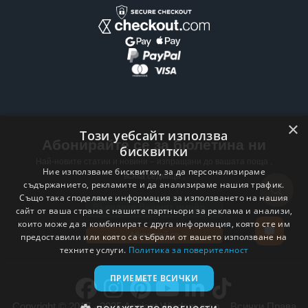
×
Този уебсайт използва
Абонирайте се за бюлетина ни
бисквитки
Най-новите статии и новини – изпращани до вашата поща ,
Ние използваме бисквитки, за да персонализираме
всяка седмица .
съдържанието, рекламите и да анализираме нашия трафик.
Също така споделяме информация за използването на нашия
Email address
сайт от ваша страна с нашите партньори за реклама и анализи,
които може да я комбинират с друга информация, която сте им
Абонирай се
предоставили или която са събрали от вашето използване на
техните услуги.
Политика за поверителност
ПРИЕМЕТЕ ВСИЧКИ
Copyright © 2017 - 2025 Ancient Wisdom s.r.o. . Всички Права