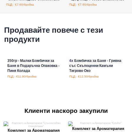
ПЦД : €7.60/бройка
ПЦД : €7.60/бройка
Продавайте повече с тези
продукти
350гр - Малки Бомбички за
4x
Бомбичка за Баня - Гривна
Баня в Подаръчна Опаковка -
със Скъпоценни Камъни
Пиня Колада
Тигрово Око
ПЦД : €11.90/бройка
ПЦД : €12.50/бройка
Клиенти наскоро закупили
Комплект за Ароматерапия
Комплект за Ароматерапия