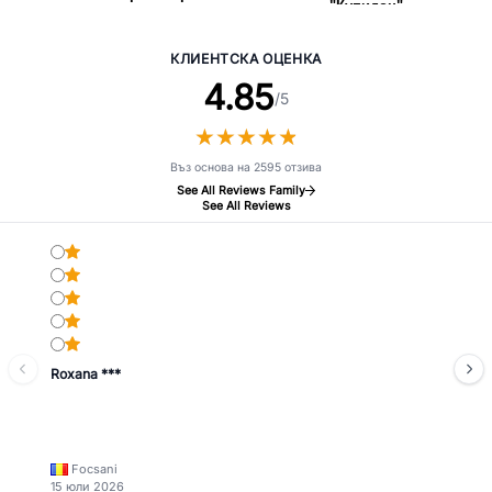
"Купидон"
"Слънчогледово Спокойствие"
КЛИЕНТСКА ОЦЕНКА
4.85
/5
★
★
★
★
★
★
★
★
★
★
Въз основа на 2595 отзива
See All Reviews Family
See All Reviews
Roxana ***
Focsani
15 юли 2026