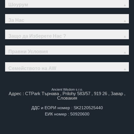
Шоурум
За Нас
Защо да Изберете Нас ?
Правни Условия
Семейството на AW
Ancient Wisdom s.r.o.
Адрес : CTPark Търнава , Prilohy 583/57 , 919 26 , Завар ,
Словакия
ДДС и ЕОРИ номер : SK2120525440
ЕИК номер : 50920600