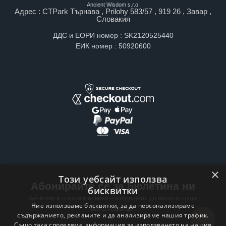
Ancient Wisdom s.r.o.
Адрес : CTPark Търнава , Prilohy 583/57 , 919 26 , Завар ,
Словакия
ДДС и ЕОРИ номер : SK2120525440
ЕИК номер : 50920600
×
Този уебсайт използва
Абонирайте се за бюлетина ни
бисквитки
Най-новите статии и новини – изпращани до вашата поща ,
Ние използваме бисквитки, за да персонализираме
всяка седмица .
съдържанието, рекламите и да анализираме нашия трафик.
Също така споделяме информация за използването на нашия