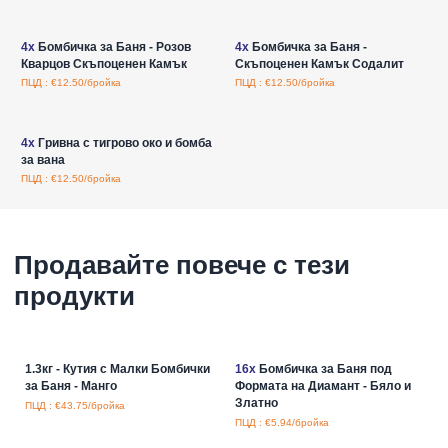
Влезте за цени на едро
Влезте за цени на едро
4x
Бомбичка за Баня - Розов
4x
Бомбичка за Баня -
Кварцов Скъпоценен Камък
Скъпоценен Камък Содалит
ПЦД : €12.50/бройка
ПЦД : €12.50/бройка
Влезте за цени на едро
4x
Гривна с тигрово око и бомба
за вана
ПЦД : €12.50/бройка
Продавайте повече с тези
продукти
1.3кг - Кутия с Малки Бомбички
16x
Бомбичка за Баня под
за Баня - Манго
Формата на Диамант - Бяло и
Златно
ПЦД : €43.75/бройка
ПЦД : €5.94/бройка