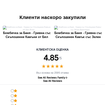
Клиенти наскоро закупили
Бомбичка за Баня - Гривна със
Бомбичка за Баня - Гривна със
Скъпоценни Камъни от Бял
Скъпоценен Камък със Зелен
Яспис
Авантюрин
КЛИЕНТСКА ОЦЕНКА
4.85
/5
★
★
★
★
★
★
★
★
★
★
Въз основа на 2595 отзива
See All Reviews Family
See All Reviews