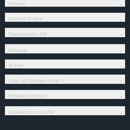
Помощ
Нашите Услуги
Преоткрийте AW
Шоурум
За Нас
Защо да Изберете Нас ?
Правни Условия
Семейството на AW