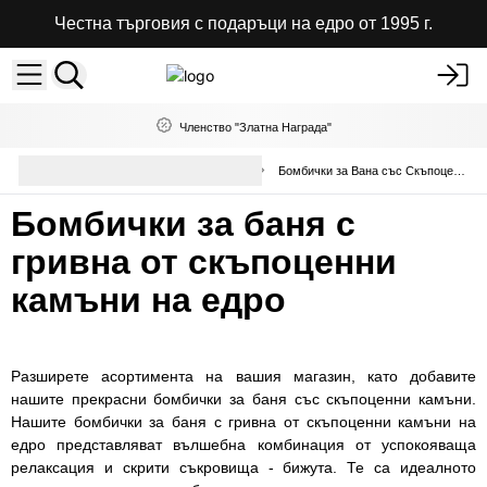
Честна търговия с подаръци на едро от 1995 г.
Членство "Златна Награда"
Луксозни Бомбички за Вана и
Бомбички за Вана със Скъпоценни Камъни
Стиймъри
Бомбички за баня с
гривна от скъпоценни
камъни на едро
Разширете асортимента на вашия магазин, като добавите
нашите прекрасни бомбички за баня със скъпоценни камъни.
Нашите бомбички за баня с гривна от скъпоценни камъни на
едро представляват вълшебна комбинация от успокояваща
релаксация и скрити съкровища - бижута. Те са идеалното