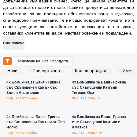
допълнение към вашия бизнес, което ще накара клиентите ви
да се връщат отново и отново. Нашите продукти са внимателно
изработени, за да превърнат обикновената вана в луксозно,
спа-подобно преживяване. Те не само подхранват кожата, но и
внасят усещане за спокойствие и релаксация във въздуха,
оставяйки клиентите ви да се чувстват освежени и подмладени.
Виж повече
Показване на
7
от
7
продукта
Нови
Препоръчано
Код на продукта
Име
Влезте за цени на едро
Влезте за цени на едро
4x
Бомбичка за Баня - Гривна
4x
Бомбичка за Баня - Гривна
със Скъпоценен Камък със
със Скъпоценни Камъни
Зелен Авантюрин
Тигрово Око
ПЦД : €12.50/бройка
ПЦД : €12.50/бройка
Влезте за цени на едро
Влезте за цени на едро
4x
Бомбичка за Баня - Гривна
4x
Бомбичка за Баня - Гривна
със Скъпоценни Камъни от Бял
със Скъпоценни Камъни с
Яспис
Аметист
ПЦД : €12.50/бройка
ПЦД : €12.50/бройка