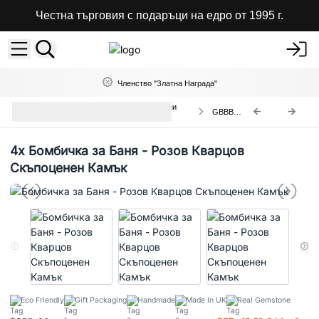
Честна търговия с подаръци на едро от 1995 г.
Членство "Златна Награда"
Бомбички за Вана със Скъпоценни
GBBB-03
Камъни
4x
Бомбичка за Баня - Розов Кварцов
Скъпоценен Камък
Eco Friendly
Gift Packaging
Handmade
Made In UK
Real Gemstone