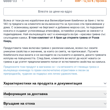
GBBB-03
RRP : 12,50 € / бройка
Влезте за цени на едро
Всяка от тези ръчно изработени във Великобритания бомбички за баня с тегло
140 гр предлага на клиентите ви възможността за луксозно спа преживяване у
дома. С освежаващ аромат на бергамот и добавена морска сол, те подхранват
кожата и създават успокояваща атмосфера, оставяйки усещане за свежест и
подмладяване. Най-вълнуващата част е изненадата вътре – красива гривна със
скъпоценен камък.
В този комплект от 4 броя ще откриете гривна от Розов
Кварц
.
Продуктовата гама включва гривни с различни камъни, всеки със своите
уникални свойства и значение, за които се смята, че притежават. Пуснете
бомбичката във ваната и се насладете на съскането и аромата, докато гривната
изплува на повърхността. След баня, клиентите ви могат да носят новата си
гривна и да усетят предполагаемите ползи от естествените свойства на камъка.
Предложете този продукт в магазина си – съчетанието от глезеща грижа и
вълнуваща изненада го прави изключително атрактивен и лесен за
препродажба, чудесен за подарък или лично удоволствие.
Характеристики на продукта и документация
Информация за доставка
Връщане на стока