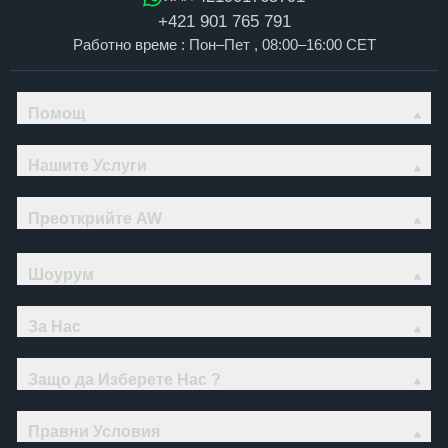
+421 901 765 791
Работно време : Пон–Пет , 08:00–16:00 CET
Помощ
Нашите Услуги
Преоткрийте AW
Шоурум
За Нас
Защо да Изберете Нас ?
Правни Условия