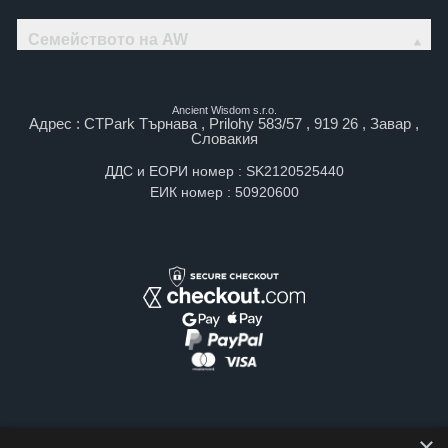
Семейството на AW
Ancient Wisdom s.r.o.
Адрес : CTPark Търнава , Prilohy 583/57 , 919 26 , Завар ,
Словакия
ДДС и ЕОРИ номер : SK2120525440
ЕИК номер : 50920600
×