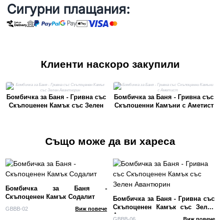
Сигурни плащания:
Клиенти наскоро закупили
Бомбичка за Баня - Гривна със
Бомбичка за Баня - Гривна със
Скъпоценен Камък със Зелен
Скъпоценни Камъни с Аметист
Авантюрин
Също може да ви хареса
Бомбичка за Баня -
Скъпоценен Камък Содалит
Бомбичка за Баня - Гривна със
Скъпоценен Камък със Зелен
GBBB-02
Виж повече
Авантюрин
GBBB-06
Виж повече