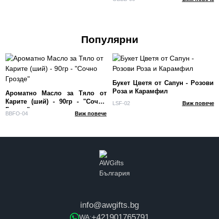
Популярни
Букет Цветя от Сапун - Розови
Роза и Карамфил
Ароматно Масло за Тяло от
Карите (ший) - 90гр - "Сочно
LSF-02
Виж повече
Грозде"
BBFO-04
Виж повече
info@awgifts.bg
+421901765791
WA: