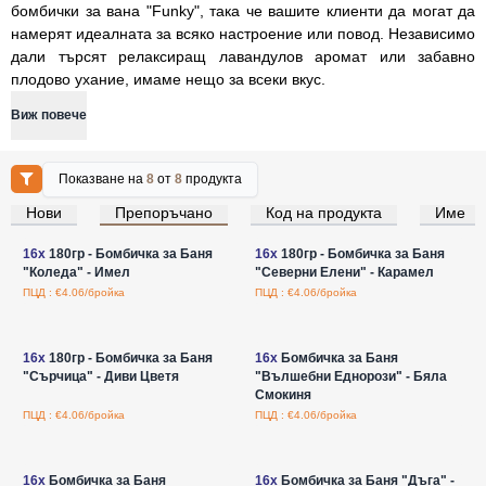
бомбички за вана "Funky", така че вашите клиенти да могат да
намерят идеалната за всяко настроение или повод. Независимо
дали търсят релаксиращ лавандулов аромат или забавно
плодово ухание, имаме нещо за всеки вкус.
Виж повече
Показване на
8
от
8
продукта
Нови
Препоръчано
Код на продукта
Име
Влезте за цени на едро
Влезте за цени на едро
16x
180гр - Бомбичка за Баня
16x
180гр - Бомбичка за Баня
"Коледа" - Имел
"Северни Елени" - Карамел
ПЦД : €4.06/бройка
ПЦД : €4.06/бройка
Влезте за цени на едро
Влезте за цени на едро
16x
180гр - Бомбичка за Баня
16x
Бомбичка за Баня
"Сърчица" - Диви Цветя
"Вълшебни Еднорози" - Бяла
Смокиня
ПЦД : €4.06/бройка
ПЦД : €4.06/бройка
Влезте за цени на едро
Влезте за цени на едро
16x
Бомбичка за Баня
16x
Бомбичка за Баня "Дъга" -