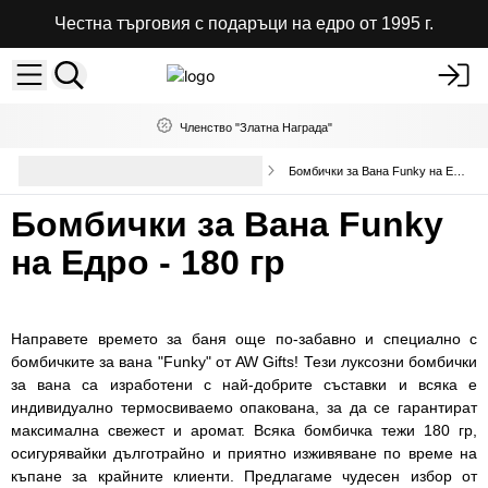
Честна търговия с подаръци на едро от 1995 г.
Членство "Златна Награда"
Небрандирани Бомбички за
Бомбички за Вана Funky на Едро - 180гр
Вана на Едро
Бомбички за Вана Funky
на Едро - 180 гр
Направете времето за баня още по-забавно и специално с
бомбичките за вана "Funky" от AW Gifts! Тези луксозни бомбички
за вана са изработени с най-добрите съставки и всяка е
индивидуално термосвиваемо опакована, за да се гарантират
максимална свежест и аромат. Всяка бомбичка тежи 180 гр,
осигурявайки дълготрайно и приятно изживяване по време на
къпане за крайните клиенти. Предлагаме чудесен избор от