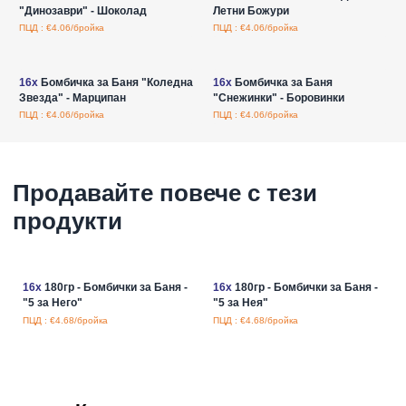
"Динозаври" - Шоколад
Летни Божури
ПЦД : €4.06/бройка
ПЦД : €4.06/бройка
Влезте за цени на едро
Влезте за цени на едро
16x
Бомбичка за Баня "Коледна
16x
Бомбичка за Баня
Звезда" - Марципан
"Снежинки" - Боровинки
ПЦД : €4.06/бройка
ПЦД : €4.06/бройка
Продавайте повече с тези
продукти
16x
180гр - Бомбички за Баня -
16x
180гр - Бомбички за Баня -
"5 за Него"
"5 за Нея"
ПЦД : €4.68/бройка
ПЦД : €4.68/бройка