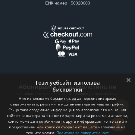
ЕИК номер : 50920600
×
Този уебсайт използва
Абонирайте се за бюлетина ни
бисквитки
Най-новите статии и новини – изпращани до вашата поща ,
Ние използваме бисквитки, за да персонализираме
всяка седмица .
съдържанието, рекламите и да анализираме нашия трафик.
Също така споделяме информация за използването на нашия
Email address
сайт от ваша страна с нашите партньори за реклама и анализи,
които може да я комбинират с друга информация, която сте им
Абонирай се
предоставили или която са събрали от вашето използване на
техните услуги.
Политика за поверителност