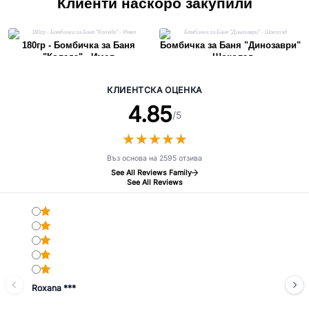
Клиенти наскоро закупили
180гр - Бомбичка за Баня
Бомбичка за Баня "Динозаври"
"Коледа" - Имел
- Шоколад
КЛИЕНТСКА ОЦЕНКА
4.85
/5
★
★
★
★
★
★
★
★
★
★
Въз основа на 2595 отзива
See All Reviews Family
See All Reviews
Roxana ***