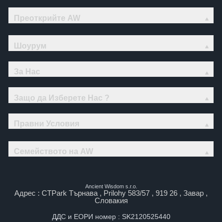
Преоткрийте AW
Шоурум
За Нас
Защо да Изберете Нас ?
Правни Условия
Семейството на AW
Ancient Wisdom s.r.o.
Адрес : CTPark Търнава , Prilohy 583/57 , 919 26 , Завар ,
Словакия
ДДС и ЕОРИ номер : SK2120525440