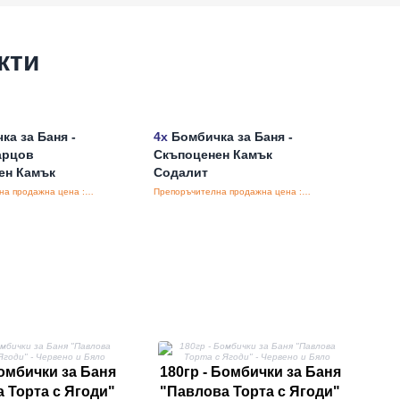
кти
а за Баня -
4x
Бомбичка за Баня -
арцов
Скъпоценен Камък
ен Камък
Содалит
Препоръчителна продажна цена : €12.50/бройка
Препоръчителна продажна цена : €12.50/бройка
18
Бомбички за Баня
180гр - Бомбички за Баня
 Торта с Ягоди"
"Павлова Торта с Ягоди"