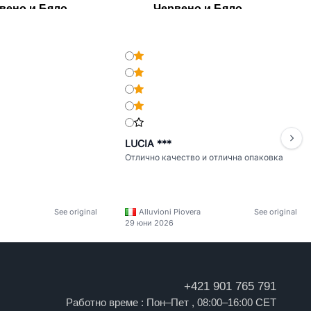
рвено и Бяло
- Червено и Бяло
LUCIA ***
Отлично качество и отлична опаковка
See original
Alluvioni Piovera
See original
29 юни 2026
+421 901 765 791
Работно време : Пон–Пет , 08:00–16:00 CET