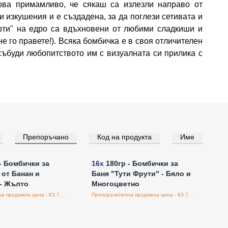
кова примамливо, че сякаш са излезли направо от
 изкушения и е създадена, за да поглези сетивата и
рти" на едро са вдъхновени от любими сладкиши и
не го правете!). Всяка бомбичка е в своя отличителен
събуди любопитството им с визуалната си прилика с
Препоръчано
Код на продукта
Име
е за цени на едро
Влезте за цени на едро
- Бомбички за
16x
180гр - Бомбички за
 от Банан и
Баня "Тути Фрути" - Бяло и
- Жълто
Многоцветно
Препоръчителна продажна цена : €3.75/бройка
Препоръчителна продажна цена : €3.75/бройка