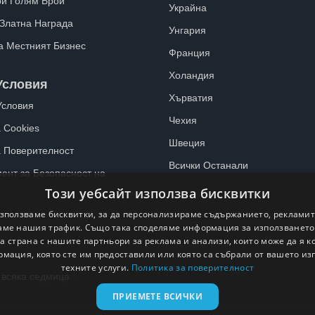
ри Голям Брой
Украйна
 Златна Награда
Унгария
а Местният Бизнес
Франция
Холандия
Условия
Хърватия
Условия
Чехия
 Cookies
Швеция
а Поверителност
Всички Останали
ент за Безопасност на
Този уебсайт използва бисквитки
зползваме бисквитки, за да персонализираме съдържанието, рекламит
ме нашия трафик. Също така споделяме информация за използванет
а страна с нашите партньори за реклама и анализи, които може да я 
рмация, която сте им предоставили или която са събрали от вашето из
техните услуги.
Политика за поверителност
 всяка седмица .
ПРИЕМЕТЕ ВСИЧКИ