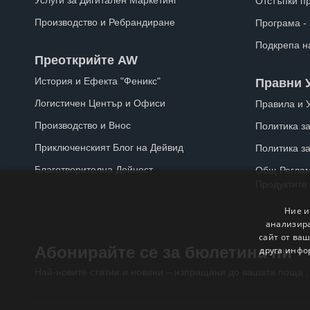
Услуги за Дигитален Маркетинг
Отстъпки п
Производство и Ребрандиране
Програма -
Подкрепа н
Преоткрийте AW
История и Ефекта "Феникс"
Правни 
Логистичен Център и Офиси
Правила и 
Производство и Внос
Политика за
Приключенският Блог на Дейвид
Политика з
Благотворителна Дейност
Общ Реглам
Продуктите
Ние и
анализира
сайт от ваш
Абонирайте се за бюлетина ни
друга инфо
Най-новите статии и новини – изпращани до вашата поща ,