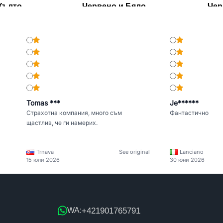
Жълто
- Червено и Бяло
- Че
Tomas ***
Je******
Страхотна компания, много съм
Фантастично
щастлив, че ги намерих.
Trnava
See original
Lanciano
15 юли 2026
30 юни 2026
+421901765791
WA: