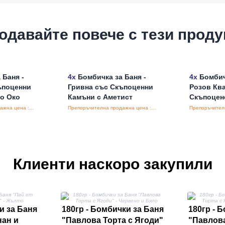
одавайте повече с тези проду
 Баня -
4x
Бомбичка за Баня -
4x
Бомбичк
ъпоценни
Гривна със Скъпоценни
Розов Кв
о Око
Камъни с Аметист
Скъпоцен
Препоръчителна продажна цена : €12.50/бройка
Препоръчителна продажна цена : €12.50/бройка
Клиенти наскоро закупили
и за Баня
180гр - Бомбички за Баня
180гр - 
нан и
"Павлова Торта с Ягоди"
"Павлова