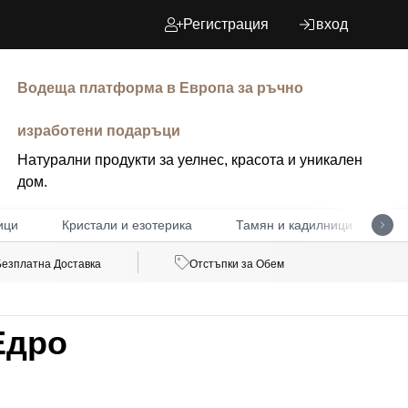
Регистрация
вход
Водеща платформа в Европа за ръчно
изработени подаръци
Натурални продукти за уелнес, красота и уникален
дом.
ици
Кристали и езотерика
Тамян и кадилници
Д
Безплатна Доставка
Отстъпки за Обем
Едро