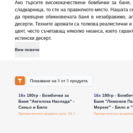
Ако търсите висококачествени бомбички за баня,
сладкарница, то сте на правилното място. Нашата с
да превърне обикновената баня в незабравимо, а
десерти. Техните аромати са толкова реалистични и а
цвят, често съчетаващ няколко нюанса, което гара
истински десерт.
Виж повече
Показване на
5
от
5
продукта
Влезте за цени на едро
Влезте за цени н
16x
180гр - Бомбички за
16x
180гр - Бомбич
Баня "Ангелска Наслада" -
Баня "Лимонов Па
Синьо и Бяло
Меренг" - Бяло и 
Препоръчителна продажна цена : €3.75/бройка