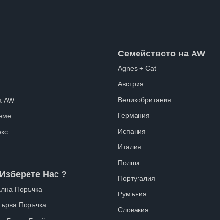
Семейството на AW
Agnes + Cat
Австрия
Великобритания
а AW
Германия
еме
Испания
екс
Италия
Полша
Изберете Нас ?
Португалия
лна Поръчка
Румъния
Първа Поръчка
Словакия