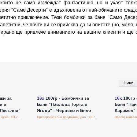
 които не само изглеждат фантастично, но и ухаят тол
ерия "Само Десерти" е вдъхновена от най-обичаните сладки
петитно приключение. Тези бомбички за баня "Само Десе
петитни, че почти ви се приисква да ги опитате (но, моля, 
нтирано ще привлече вниманието на вашите клиенти и ще 
Нови
а едро
Влезте за цени на едро
Влезт
ки за
16x
180гр - Бомбички за
16x
180гр 
й с
Баня "Павлова Торта с
Баня "Пай
"Пясъчно"
Ягоди" - Червено и Бяло
Карамел" 
Препоръчителна продажна цена : €3.75/бройка
Препоръчителна продажна цена : €3.75/бройка