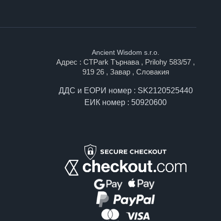
Ancient Wisdom s.r.o.
Адрес : CTPark Търнава , Prilohy 583/57 ,
919 26 , Завар , Словакия
ДДС и ЕОРИ номер : SK2120525440
ЕИК номер : 50920600