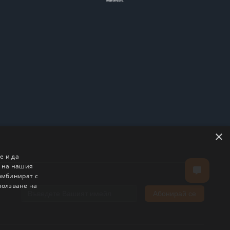
×
е и да
о на нашия
комбинират с
ползване на
Абонирай се
Email address