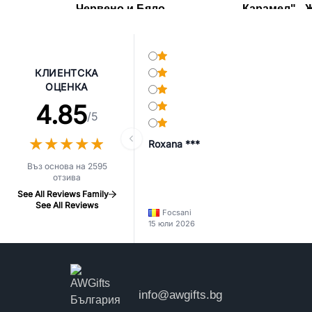
- Червено и Бяло
Карамел" - 
КЛИЕНТСКА
ОЦЕНКА
4.85
/5
★
★
★
★
★
★
★
★
★
★
Roxana ***
Въз основа на 2595
отзива
See All Reviews Family
See All Reviews
Focsani
15 юли 2026
info@awgifts.bg