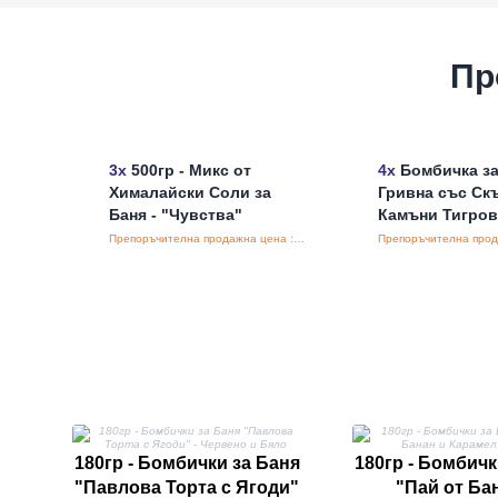
Пр
3x
500гр - Микс от
4x
Бомбичка за
Хималайски Соли за
Гривна със Ск
Баня - "Чувства"
Камъни Тигров
Препоръчителна продажна цена : €9.38/бройка
180гр - Бомбички за Баня
180гр - Бомбичк
"Павлова Торта с Ягоди"
"Пай от Ба