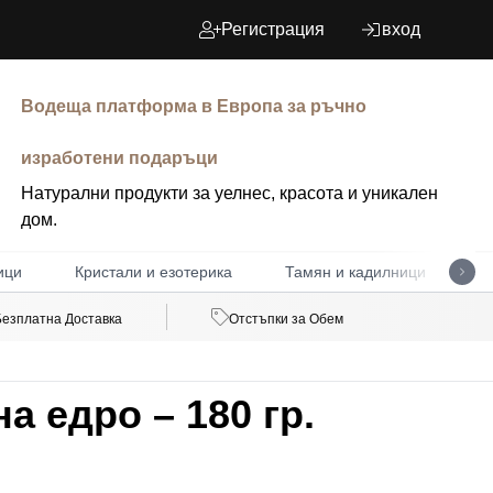
Регистрация
вход
Водеща платформа в Европа за ръчно
изработени подаръци
Натурални продукти за уелнес, красота и уникален
дом.
ици
Кристали и езотерика
Тамян и кадилници
Д
Безплатна Доставка
Отстъпки за Обем
а едро – 180 гр.