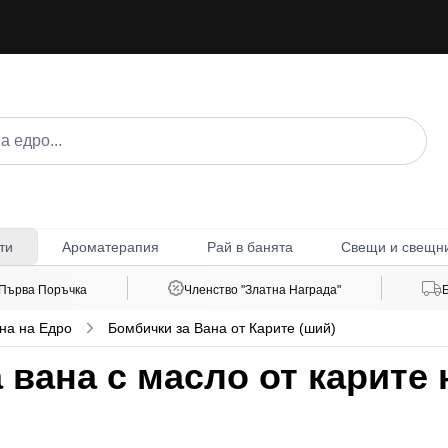
Ароматерапия
Рай в банята
Свещи и свещн
ти
 Първа Поръчка
Членство "Златна Награда"
на на Едро
Бомбички за Вана от Карите (ший)
вана с масло от карите н