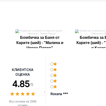
Бомбичка за Баня от
Бомбичка за 
Карите (ший) - "Малина и
Карите (ший) -
Черен Пипер"
и Касис
КЛИЕНТСКА
ОЦЕНКА
4.85
/5
★
★
★
★
★
★
★
★
★
★
Roxana ***
Въз основа на 2595
отзива