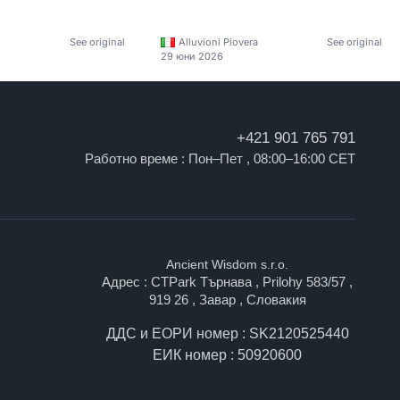
See original
Alluvioni Piovera
See original
29 юни 2026
+421 901 765 791
Работно време : Пон–Пет , 08:00–16:00 CET
Ancient Wisdom s.r.o.
Адрес : CTPark Търнава , Prilohy 583/57 ,
919 26 , Завар , Словакия
ДДС и ЕОРИ номер : SK2120525440
ЕИК номер : 50920600