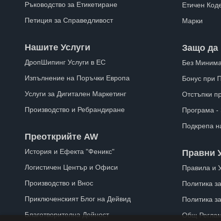
Ръководство за Етикетиране
Етичен Код
Петиция за Справедливост
Марки
Нашите Услуги
Защо да 
ДропШипинг Услуги в ЕС
Без Минима
Изпълнение на Поръчки Европа
Бонус при 
Услуги за Дигитален Маркетинг
Отстъпки п
Производство и Ребрандиране
Програма -
Подкрепа н
Преоткрийте AW
История и Ефекта "Феникс"
Правни 
Логистичен Център и Офиси
Правила и 
Производство и Внос
Политика за
Приключенският Блог на Дейвид
Политика з
Благотворителна Дейност
Общ Реглам