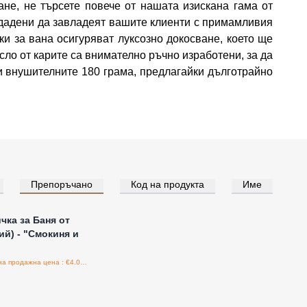
не, не търсете повече от нашата изискана гама от
здадени да завладеят вашите клиенти с примамливия
ки за вана осигуряват луксозно докосване, което ще
ло от карите са внимателно ръчно изработени, за да
и внушителните 180 грама, предлагайки дълготрайно
Препоръчано
Код на продукта
Име
е за цени на едро
ка за Баня от
ий) - "Смокиня и
Препоръчителна продажна цена : €4.06/бройка