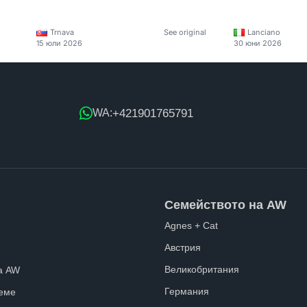
Trnava
See original
Lanciano
15 юли 2026
30 юни 2026
+421901765791
WA:
Семейството на AW
Agnes + Cat
Австрия
Великобритания
а AW
Германия
еме