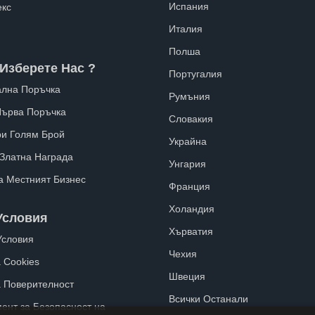
Испания
екс
Италия
Полша
Изберете Нас ?
Португалия
лна Поръчка
Румъния
Първа Поръчка
Словакия
ри Голям Брой
Украйна
 Златна Награда
Унгария
а Местният Бизнес
Франция
Холандия
Условия
Хърватия
Условия
Чехия
 Cookies
Швеция
а Поверителност
Всички Останали
ент за Безопасност на