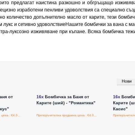
които предлагат наистина разкошно и обгръщащо изживява
 прецизно изработени пенливи удоволствия са специално съ
но количество допълнително масло от карите, тези бомбич
м лукс и сетивно удоволствиеНашите бомбички за вана с мас
ултра-луксозно изживяване при къпане. Всяка бомбичка теж
Нови
а едро
Влезте за цени на едро
Влезт
аня от
16x
Бомбичка за Баня от
16x
Бомбич
Карите (ший) - "Романтика"
Карите (ш
кус"
Касис"
Препоръчителна продажна цена : €4.06/бройка
Препоръчителна продажна цена : €4.06/бройка