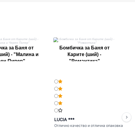
ка за Баня от
Бомбичка за Баня от
ший) - "Малина и
Карите (ший) -
ен Пипер"
"Романтика"
LUCIA ***
Отлично качество и отлична опаковка