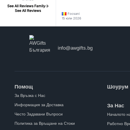
See All Reviews Family
See All Reviews
Focsani
15 юли 2026
info@awgifts.bg
Помощ
Шоурум
За Връзка с Нас
Информация за Доставка
За Нас
Често Задавани Въпроси
Началото н
Политика за Връщане на Стоки
Работно Вр