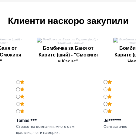
Клиенти наскоро закупили
Баня от
Бомбичка за Баня от
Бомбич
 "Смокиня
Карите (ший) - "Смокиня
Карите (
"
и Касис"
Чер
Tomas ***
Je******
Страхотна компания, много съм
Фантастично
щастлив, че ги намерих.