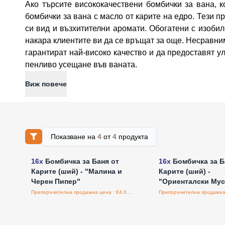
Ако търсите висококачествени бомбички за вана, 
бомбички за вана с масло от карите на едро. Тези
си вид и възхитителни аромати. Обогатени с изобил
накара клиентите ви да се връщат за още. Несравни
гарантират най-високо качество и да предоставят 
пенливо усещане във ваната.
Виж повече
Показване на
4
от
4
продукта
Влезте за цени на едро
Влезте за цени н
16x
Бомбичка за Баня от
16x
Бомбичка за Б
Карите (ший) - "Малина и
Карите (ший) -
Черен Пипер"
"Ориенталски Мус
Препоръчителна продажна цена : €4.06/бройка