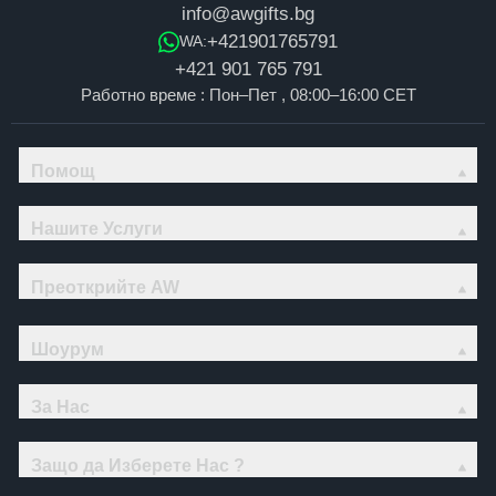
info@awgifts.bg
+421901765791
WA:
+421 901 765 791
Работно време : Пон–Пет , 08:00–16:00 CET
Помощ
Нашите Услуги
Преоткрийте AW
Шоурум
За Нас
Защо да Изберете Нас ?