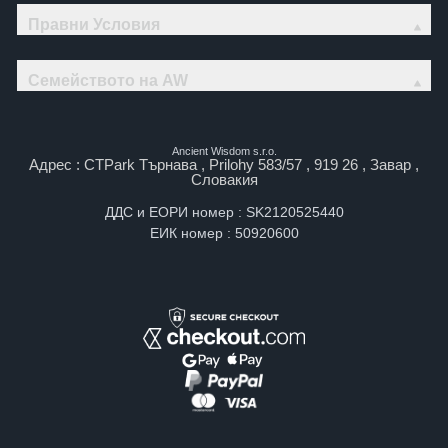
Правни Условия
Семейството на AW
Ancient Wisdom s.r.o.
Адрес : CTPark Търнава , Prilohy 583/57 , 919 26 , Завар ,
Словакия
ДДС и ЕОРИ номер : SK2120525440
ЕИК номер : 50920600