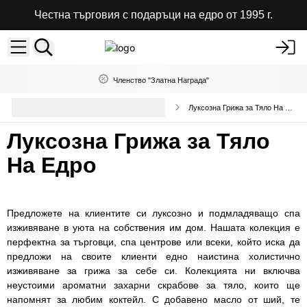
Честна търговия с подаръци на едро от 1995 г.
Членство "Златна Награда"
Терапевтични Соли за Вана и
Луксозна Грижа за Тяло На Едро
Смеси
Луксозна Грижа за Тяло
На Едро
Предложете на клиентите си луксозно и подмладяващо спа
изживяване в уюта на собствения им дом. Нашата колекция е
перфектна за търговци, спа центрове или всеки, който иска да
предложи на своите клиенти едно наистина холистично
изживяване за грижа за себе си. Колекцията ни включва
неустоими ароматни захарни скрабове за тяло, които ще
напомнят за любим коктейл. С добавено масло от ший, те