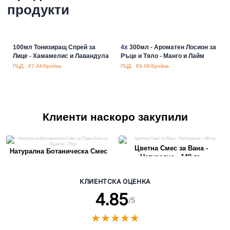
продукти
100мл Тонизиращ Спрей за
4x
300мл - Ароматен Лосион за
Лице - Хамамелис и Лавандула
Ръце и Тяло - Манго и Лайм
ПЦД : €7.44/бройка
ПЦД : €9.06/бройка
Клиенти наскоро закупили
Цветна Смес за Вана -
Натурална Ботаническа Смес
Натурална - 140 гр.
за Парна Баня на Лицето - 25гр
КЛИЕНТСКА ОЦЕНКА
4.85
/5
★
★
★
★
★
★
★
★
★
★