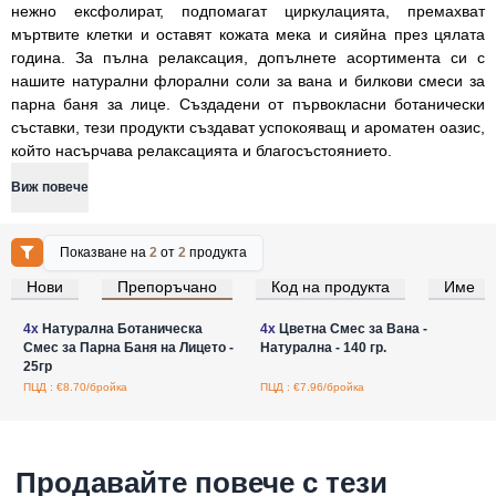
нежно ексфолират, подпомагат циркулацията, премахват
мъртвите клетки и оставят кожата мека и сияйна през цялата
година. За пълна релаксация, допълнете асортимента си с
нашите натурални флорални соли за вана и билкови смеси за
парна баня за лице. Създадени от първокласни ботанически
съставки, тези продукти създават успокояващ и ароматен оазис,
който насърчава релаксацията и благосъстоянието.
Виж повече
Показване на
2
от
2
продукта
Нови
Препоръчано
Код на продукта
Име
Влезте за цени на едро
Влезте за цени на едро
4x
Натурална Ботаническа
4x
Цветна Смес за Вана -
Смес за Парна Баня на Лицето -
Натурална - 140 гр.
25гр
ПЦД : €8.70/бройка
ПЦД : €7.96/бройка
Продавайте повече с тези