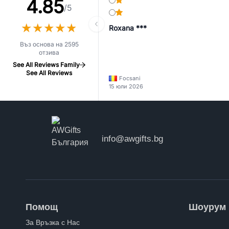
4.85
/5
★
★
★
★
★
★
★
★
★
★
Roxana ***
Въз основа на 2595
отзива
See All Reviews Family
See All Reviews
Focsani
15 юли 2026
info@awgifts.bg
Помощ
Шоурум
За Връзка с Нас