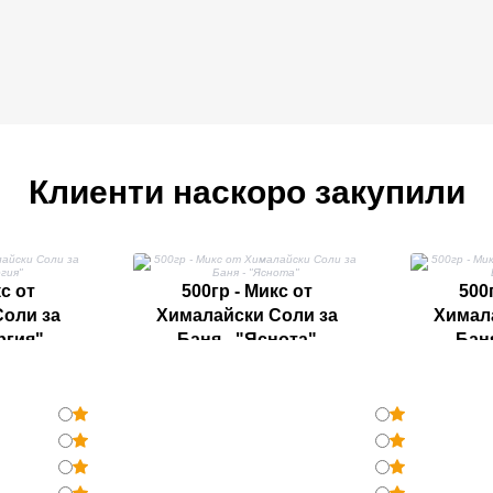
Клиенти наскоро закупили
с от
500гр - Микс от
500
оли за
Хималайски Соли за
Химал
ргия"
Баня - "Яснота"
Баня