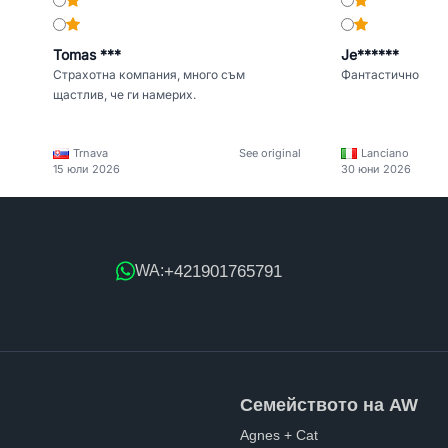
Tomas ***
Je******
Страхотна компания, много съм
Фантастично
щастлив, че ги намерих.
Trnava
See original
Lanciano
15 юли 2026
30 юни 2026
+421901765791
WA:
Семейството на AW
Agnes + Cat