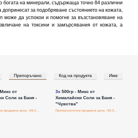
но богата на минерали, съдържаща точно 84 различни
а допринесат за подобряване състоянието на кожата,
л може да успокои и помогне за възстановяване на
звличане на токсини и замърсявания от кожата, а
Препоръчано
Код на продукта
Име
е за цени на едро
Влезте за цени на едро
 Микс от
3x
500гр - Микс от
и Соли за Баня -
Хималайски Соли за Баня -
"Чувства"
Препоръчителна продажна цена : €9.38/бройка
Препоръчителна продажна цена : €9.38/бройка