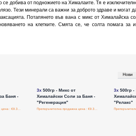
о се добива от подножието на Хималаите. Тя е изключител
елязо. Тези минерали са важни за доброто здраве и могат д
аксацията. Потапянето във вана с микс от Хималайска со
овяването на клетките. Смята се, че солта помага за и
Нови
а едро
Влезте за цени на едро
Влезт
3x
500гр - Микс от
3x
500гр -
а Баня -
Хималайски Соли за Баня -
Хималайск
"Регенерация"
"Релакс"
Препоръчителна продажна цена : €9.38/бройка
Препоръчителна продажна цена : €9.38/бройка