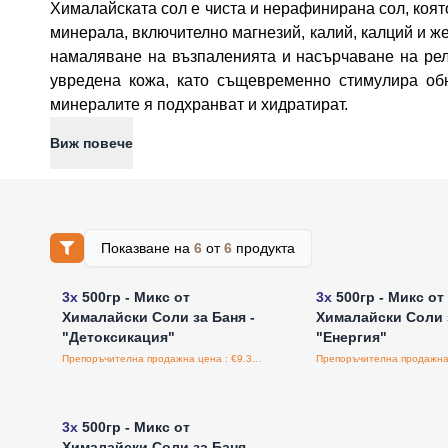
Хималайската сол е чиста и нерафинирана сол, коят
минерала, включително магнезий, калий, калций и ж
намаляване на възпаленията и насърчаване на рел
увредена кожа, като същевременно стимулира обн
минералите я подхранват и хидратират.
Виж повече
Показване на
6
от
6
продукта
Влезте за цени на едро
Влезте за цени н
3x
500гр - Микс от
3x
500гр - Микс от
Хималайски Соли за Баня -
Хималайски Соли з
"Детоксикация"
"Енергия"
Препоръчителна продажна цена : €9.38/бройка
Влезте за цени на едро
3x
500гр - Микс от
Хималайски Соли за Баня -