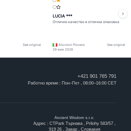
LUCIA ***
Отлично качество и отлична опаковка
See original
Alluvioni Piovera
See original
29 юни 2026
+421 901 765 791
Работно време : Пон–Пет , 08:00–16:00 CET
Ancient Wisdom s.r.o.
Адрес : CTPark Търнава , Prilohy 583/57 ,
919 26 , Завар , Словакия