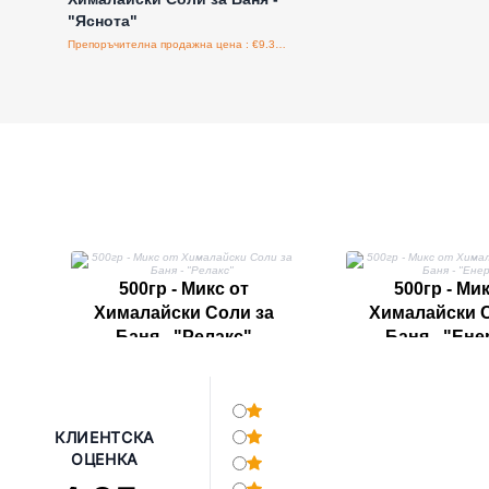
"Яснота"
Препоръчителна продажна цена : €9.38/бройка
500гр - Микс от
500гр - Мик
Хималайски Соли за
Хималайски С
Баня - "Релакс"
Баня - "Ене
КЛИЕНТСКА
ОЦЕНКА