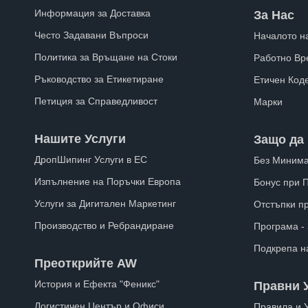
Информация за Доставка
За Нас
Често Задавани Въпроси
Началото н
Политика за Връщане на Стоки
Работно Вр
Ръководство за Етикетиране
Етичен Код
Петиция за Справедливост
Марки
Нашите Услуги
Защо да 
ДропШипинг Услуги в ЕС
Без Минима
Изпълнение на Поръчки Европа
Бонус при 
Услуги за Дигитален Маркетинг
Отстъпки п
Производство и Ребрандиране
Програма -
Подкрепа н
Преоткрийте AW
История и Ефекта "Феникс"
Правни 
Логистичен Център и Офиси
Правила и 