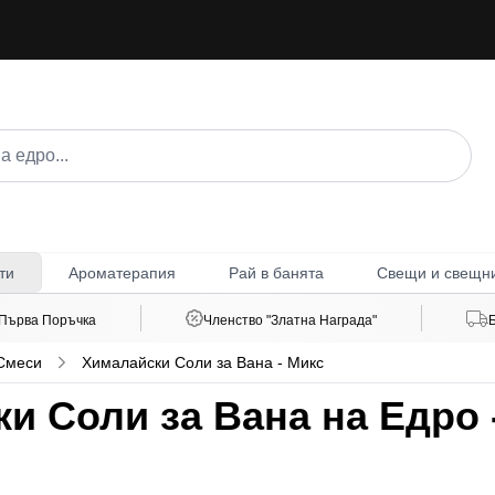
Ароматерапия
Рай в банята
Свещи и свещн
ти
 Първа Поръчка
Членство "Златна Награда"
 Смеси
Хималайски Соли за Вана - Микс
 Соли за Вана на Едро -