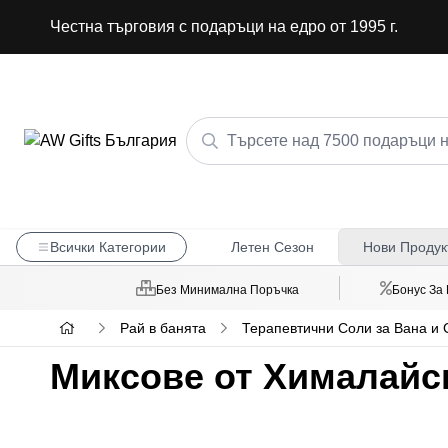
Честна търговия с подаръци на едро от 1995 г.
Всички Категории
Летен Сезон
Нови Продук
Без Минимална Поръчка
Бонус За
Рай в банята
Терапевтични Соли за Вана и
Миксове от Хималайски