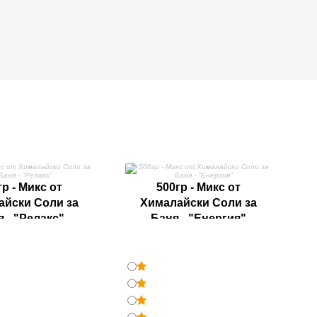
гр - Микс от
500гр - Микс от
айски Соли за
Хималайски Соли за
 - "Релакс"
Баня - "Енергия"