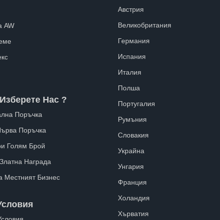
Австрия
Великобритания
а AW
Германия
еме
Испания
екс
Италия
Полша
Изберете Нас ?
Португалия
лна Поръчка
Румъния
Първа Поръчка
Словакия
ри Голям Брой
Украйна
 Златна Награда
Унгария
а Местният Бизнес
Франция
Холандия
Условия
Хърватия
Условия