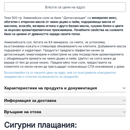
Влезте за цени на едро
Тези 500 гр. Хималайски соли за баня "Детоксикация" са
минерален микс,
обогатен с етерични масла от чаено дърво и лайм, подхранващи масла от
маслина, жожоба, вечерна иглика и други базови масла, сушени билки и цветя
за върхово ароматерапевтично преживяване. Лечебните свойства на солените
бани са ценени от древността заради своите ползи
.
Хималайската сол, богата на 84 минерала, се смята, че успокоява,
възстановява кожата и стимулира обновяването на клетките. Добавените масла
подхранват и хидратират. Продуктът предлага перфектен начин за
детоксикация, енергизиране и избистряне на ума посредством ароматерапията
с ободряващите аромати на чаено дърво и лайм. Цветът на солта може да
варира от бял до розов нюанс. Предлагайки тези соли, предоставяте на
клиентите си лесен начин да пресъздадат освежаващо СПА изживяване у дома.
Възползвайки се от нашите цени на едро, вие си осигурявате конкурентно
предимство и отлични възможности за продажби.
Характеристики на продукта и документация
Информация за доставка
Връщане на стока
Сигурни плащания: