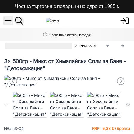
Честна търговия с подаръци на едро от 1995 г.
Членство "Златна Награда"
Хималайски Соли за Вана - Микс
HBathS-04
3x
500гр - Микс от Хималайски Соли за Баня -
"Детоксикация"
HBathS-04
RRP : 9,38 € / бройка