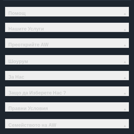
Помощ
Нашите Услуги
Преоткрийте AW
Шоурум
За Нас
Защо да Изберете Нас ?
Правни Условия
Семейството на AW