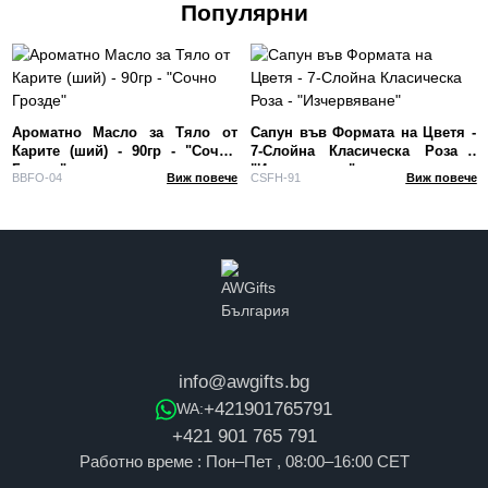
Популярни
Ароматно Масло за Тяло от
Сапун във Формата на Цветя -
Карите (ший) - 90гр - "Сочно
7-Слойна Класическа Роза -
Грозде"
"Изчервяване"
BBFO-04
Виж повече
CSFH-91
Виж повече
info@awgifts.bg
+421901765791
WA:
+421 901 765 791
Работно време : Пон–Пет , 08:00–16:00 CET