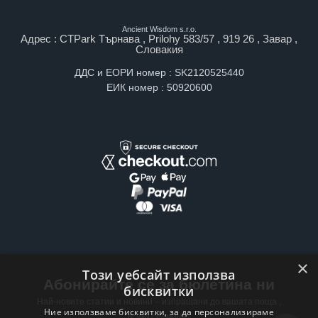
Ancient Wisdom s.r.o.
Адрес : CTPark Търнава , Prilohy 583/57 , 919 26 , Завар ,
Словакия
ДДС и ЕОРИ номер : SK2120525440
ЕИК номер : 50920600
×
Този уебсайт използва
Абонирайте се за бюлетина ни
бисквитки
Най-новите статии и новини – изпращани до вашата поща ,
Ние използваме бисквитки, за да персонализираме
всяка седмица .