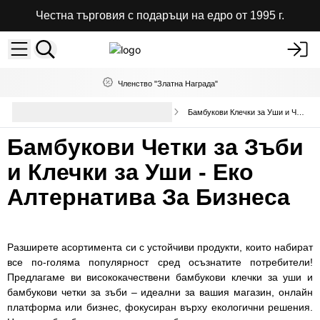
Честна търговия с подаръци на едро от 1995 г.
Членство "Златна Награда"
Качествени Козметични
Бамбукови Клечки за Уши и Четки за Зъби
аксесоари за баня
Бамбукови Четки за Зъби
и Клечки за Уши - Еко
Алтернатива За Бизнеса
Разширете асортимента си с устойчиви продукти, които набират
все по-голяма популярност сред осъзнатите потребители!
Предлагаме ви висококачествени бамбукови клечки за уши и
бамбукови четки за зъби – идеални за вашия магазин, онлайн
платформа или бизнес, фокусиран върху екологични решения.