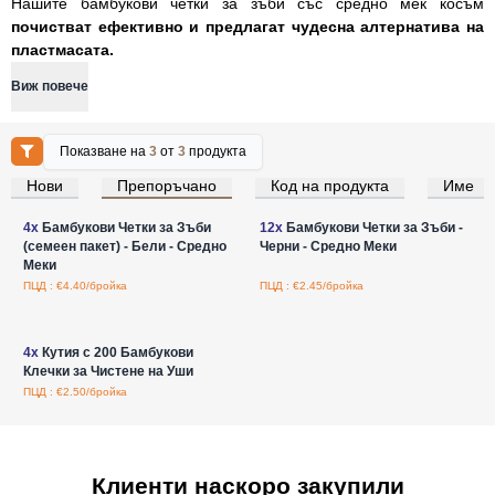
Нашите бамбукови четки за зъби със средно мек косъм
почистват ефективно и предлагат чудесна алтернатива на
пластмасата.
Виж повече
Показване на
3
от
3
продукта
Нови
Препоръчано
Код на продукта
Име
Влезте за цени на едро
Влезте за цени на едро
4x
Бамбукови Четки за Зъби
12x
Бамбукови Четки за Зъби -
(семеен пакет) - Бели - Средно
Черни - Средно Меки
Меки
ПЦД : €4.40/бройка
ПЦД : €2.45/бройка
Влезте за цени на едро
4x
Кутия с 200 Бамбукови
Клечки за Чистене на Уши
ПЦД : €2.50/бройка
Клиенти наскоро закупили