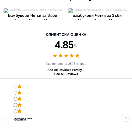
Бамбукови Четки за Зъби -
Бамбукови Четки за Зъби -
Черни - Средно Меки
Черни - Средно Меки
КЛИЕНТСКА ОЦЕНКА
4.85
/5
★
★
★
★
★
★
★
★
★
★
Въз основа на 2595 отзива
See All Reviews Family
See All Reviews
Roxana ***