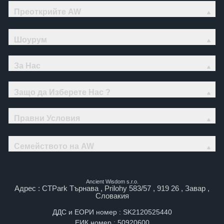
Преоткрийте AW
Шоурум
За Нас
Защо да Изберете Нас ?
Правни Условия
Семейството на AW
Ancient Wisdom s.r.o.
Адрес : CTPark Търнава , Prilohy 583/57 , 919 26 , Завар ,
Словакия
ДДС и ЕОРИ номер : SK2120525440
ЕИК номер : 50920600