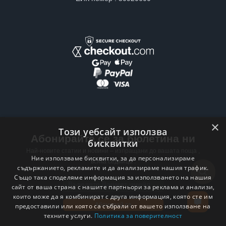
×
Този уебсайт използва
Абонирайте се за бюлетина ни
бисквитки
Най-новите статии и новини – изпращани до вашата поща ,
Ние използваме бисквитки, за да персонализираме
всяка седмица .
съдържанието, рекламите и да анализираме нашия трафик.
Също така споделяме информация за използването на нашия
Email address
сайт от ваша страна с нашите партньори за реклама и анализи,
които може да я комбинират с друга информация, която сте им
Абонирай се
предоставили или която са събрали от вашето използване на
техните услуги.
Политика за поверителност