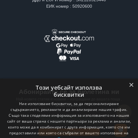
ЕИК номер : 50920600
×
Този уебсайт използва
Абонирайте се за бюлетина ни
бисквитки
Най-новите статии и новини – изпращани до вашата поща ,
Ние използваме бисквитки, за да персонализираме
всяка седмица .
съдържанието, рекламите и да анализираме нашия трафик.
Също така споделяме информация за използването на нашия
Email address
сайт от ваша страна с нашите партньори за реклама и анализи,
които може да я комбинират с друга информация, която сте им
Абонирай се
предоставили или която са събрали от вашето използване на