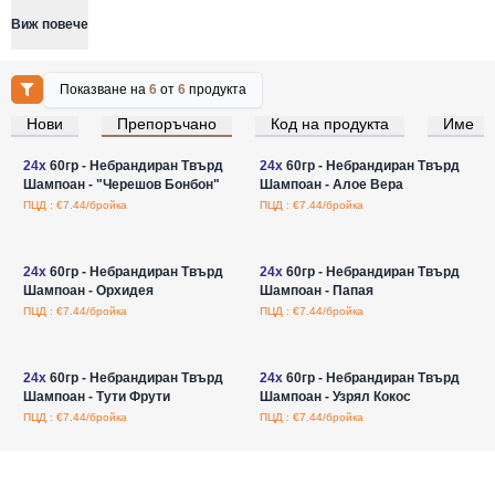
Виж повече
Показване на
6
от
6
продукта
Нови
Препоръчано
Код на продукта
Име
Влезте за цени на едро
Влезте за цени на едро
24x
60гр - Небрандиран Твърд
24x
60гр - Небрандиран Твърд
Шампоан - "Черешов Бонбон"
Шампоан - Алое Вера
ПЦД : €7.44/бройка
ПЦД : €7.44/бройка
Влезте за цени на едро
Влезте за цени на едро
24x
60гр - Небрандиран Твърд
24x
60гр - Небрандиран Твърд
Шампоан - Орхидея
Шампоан - Папая
ПЦД : €7.44/бройка
ПЦД : €7.44/бройка
Влезте за цени на едро
Влезте за цени на едро
24x
60гр - Небрандиран Твърд
24x
60гр - Небрандиран Твърд
Шампоан - Тути Фрути
Шампоан - Узрял Кокос
ПЦД : €7.44/бройка
ПЦД : €7.44/бройка