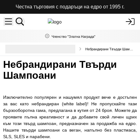
Честна търговия с подаръци на едро от 1995 г.
Членство "Златна Награда"
Продукти за Грижа за Косата на
Небрандирани Твърди Шампоани
Едро
Небрандирани Твърди
Шампоани
Изключително популярен и нашумял продукт вече е достъпен
за вас като небрандиран (white label)! Не пропускайте тази
бързооборотна гама, предлагана в кутия от 24 броя. Можете да
проявите пълна креативност и да добавите свой личен щрих
към този твърд шампоан, предназначен за продажба на едро.
Нашите твърди шампоани са веган, напълно без пластмаса,
SLS, SLES и парабени.