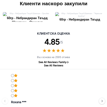
Клиенти наскоро закупили
60гр - Небрандиран Твърд
60гр - Небрандиран Твърд
Шампоан - Орхидея
Шампоан - "Черешов Бонбон"
КЛИЕНТСКА ОЦЕНКА
4.85
/5
★
★
★
★
★
★
★
★
★
★
Въз основа на 2595 отзива
See All Reviews Family
See All Reviews
Roxana ***