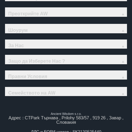
Преоткрийте AW
Шоурум
За Нас
Защо да Изберете Нас ?
Правни Условия
Семейството на AW
Ancient Wisdom s.r.o.
Адрес : CTPark Търнава , Prilohy 583/57 , 919 26 , Завар ,
Словакия
ДДС и ЕОРИ номер : SK2120525440