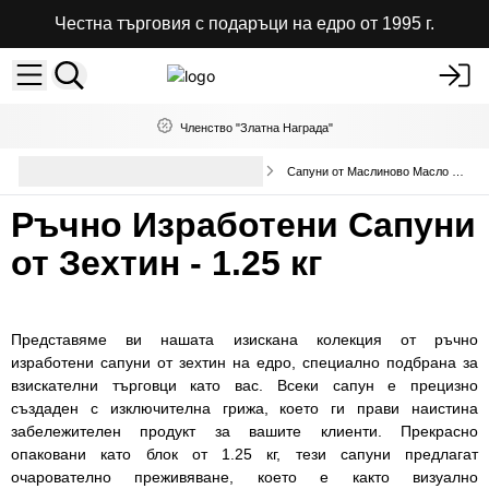
Честна търговия с подаръци на едро от 1995 г.
Членство "Златна Награда"
Ръчно Изработени Сапуни на
Сапуни от Маслиново Масло 1.25кг
Едро
Ръчно Изработени Сапуни
от Зехтин - 1.25 кг
Представяме ви нашата изискана колекция от ръчно
изработени сапуни от зехтин на едро, специално подбрана за
взискателни търговци като вас. Всеки сапун е прецизно
създаден с изключителна грижа, което ги прави наистина
забележителен продукт за вашите клиенти. Прекрасно
опаковани като блок от 1.25 кг, тези сапуни предлагат
очарователно преживяване, което е както визуално