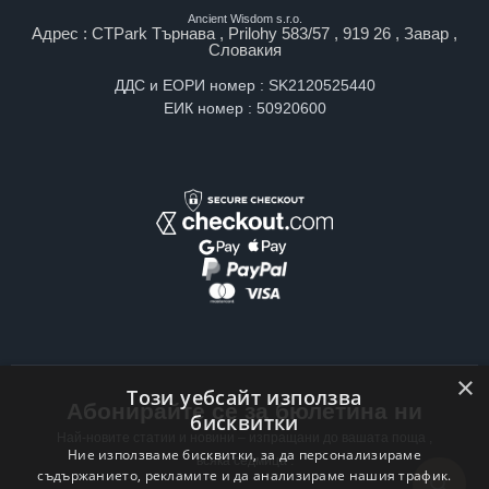
Ancient Wisdom s.r.o.
Адрес : CTPark Търнава , Prilohy 583/57 , 919 26 , Завар ,
Словакия
ДДС и ЕОРИ номер : SK2120525440
ЕИК номер : 50920600
×
Този уебсайт използва
Абонирайте се за бюлетина ни
бисквитки
Най-новите статии и новини – изпращани до вашата поща ,
Ние използваме бисквитки, за да персонализираме
всяка седмица .
съдържанието, рекламите и да анализираме нашия трафик.