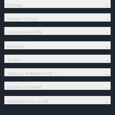
Помощ
Нашите Услуги
Преоткрийте AW
Шоурум
За Нас
Защо да Изберете Нас ?
Правни Условия
Семейството на AW