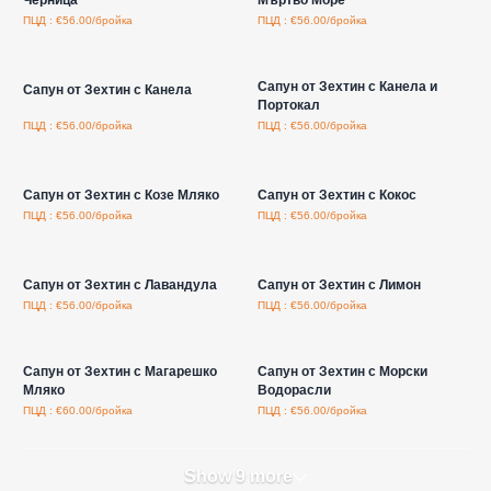
ПЦД : €56.00/бройка
ПЦД : €56.00/бройка
Влезте за цени на едро
Влезте за цени на едро
Сапун от Зехтин с Канела и
Сапун от Зехтин с Канела
Портокал
ПЦД : €56.00/бройка
ПЦД : €56.00/бройка
Влезте за цени на едро
Влезте за цени на едро
Сапун от Зехтин с Козе Мляко
Сапун от Зехтин с Кокос
ПЦД : €56.00/бройка
ПЦД : €56.00/бройка
Влезте за цени на едро
Влезте за цени на едро
Сапун от Зехтин с Лавандула
Сапун от Зехтин с Лимон
ПЦД : €56.00/бройка
ПЦД : €56.00/бройка
Влезте за цени на едро
Влезте за цени на едро
Сапун от Зехтин с Магарешко
Сапун от Зехтин с Морски
Мляко
Водорасли
ПЦД : €60.00/бройка
ПЦД : €56.00/бройка
Show 9 more