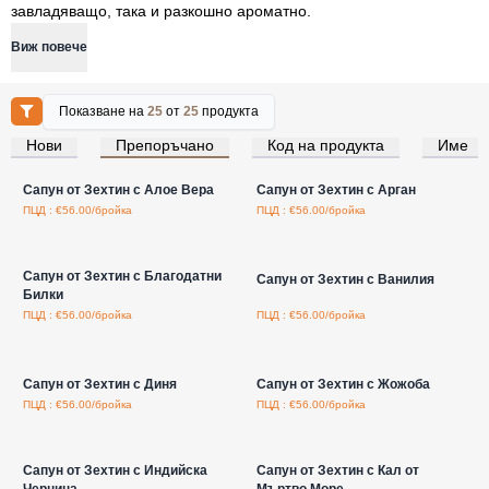
завладяващо, така и разкошно ароматно.
Виж повече
Показване на
25
от
25
продукта
Нови
Препоръчано
Код на продукта
Име
Влезте за цени на едро
Влезте за цени на едро
Сапун от Зехтин с Алое Вера
Сапун от Зехтин с Арган
ПЦД : €56.00/бройка
ПЦД : €56.00/бройка
Влезте за цени на едро
Влезте за цени на едро
Сапун от Зехтин с Благодатни
Сапун от Зехтин с Ванилия
Билки
ПЦД : €56.00/бройка
ПЦД : €56.00/бройка
Влезте за цени на едро
Влезте за цени на едро
Сапун от Зехтин с Диня
Сапун от Зехтин с Жожоба
ПЦД : €56.00/бройка
ПЦД : €56.00/бройка
Влезте за цени на едро
Влезте за цени на едро
Сапун от Зехтин с Индийска
Сапун от Зехтин с Кал от
Черница
Мъртво Море