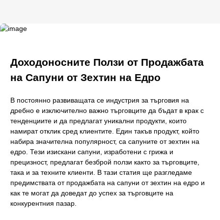
Доходоносните Ползи от Продажбата
на Сапуни от Зехтин на Едро
В постоянно развиващата се индустрия за търговия на
дребно е изключително важно търговците да бъдат в крак с
тенденциите и да предлагат уникални продукти, които
намират отклик сред клиентите. Един такъв продукт, който
набира значителна популярност, са сапуните от зехтин на
едро. Тези изискани сапуни, изработени с грижа и
прецизност, предлагат безброй ползи както за търговците,
така и за техните клиенти. В тази статия ще разгледаме
предимствата от продажбата на сапуни от зехтин на едро и
как те могат да доведат до успех за търговците на
конкурентния пазар.