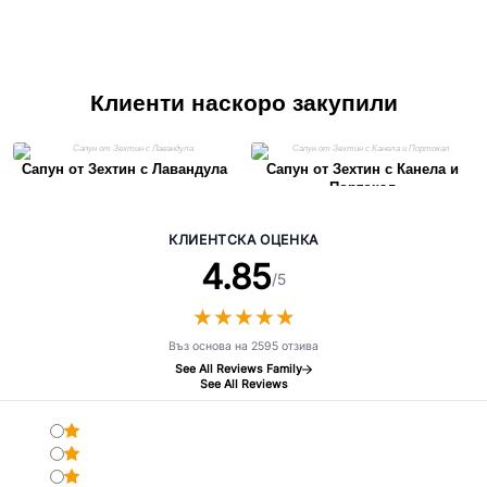
Клиенти наскоро закупили
Сапун от Зехтин с Лавандула
Сапун от Зехтин с Канела и
Портокал
КЛИЕНТСКА ОЦЕНКА
4.85
/5
★
★
★
★
★
★
★
★
★
★
Въз основа на 2595 отзива
See All Reviews Family
See All Reviews