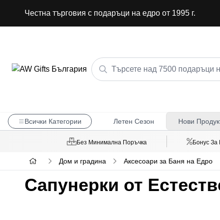
Честна търговия с подаръци на едро от 1995 г.
Всички Категории
Летен Сезон
Нови Продук
Без Минимална Поръчка
Бонус За
Дом и градина
Аксесоари за Баня на Едро
Сапунерки от Естеств