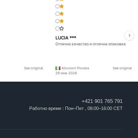
LUCIA ***
Отлично качество и отлична опаковка
See original
Alluvioni Piovera
See original
29 юни 2026
+421 901 765 791
Работно време : Пон–Пет , 08:00–16:00 CET