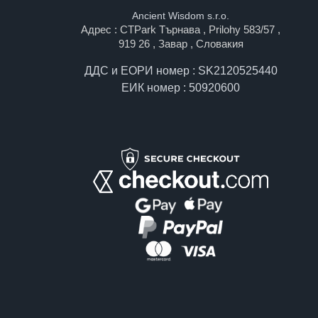
Ancient Wisdom s.r.o.
Адрес : CTPark Търнава , Prilohy 583/57 ,
919 26 , Завар , Словакия
ДДС и ЕОРИ номер : SK2120525440
ЕИК номер : 50920600