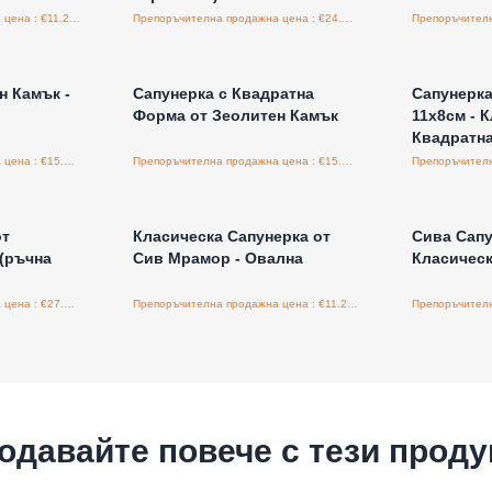
Препоръчителна продажна цена : €11.25/бройка
Препоръчителна продажна цена : €24.40/бройка
а едро
Влезте за цени на едро
Влезт
н Камък -
Сапунерка с Квадратна
Сапунерка
Форма от Зеолитен Камък
11х8см - К
Квадратн
Препоръчителна продажна цена : €15.00/бройка
Препоръчителна продажна цена : €15.00/бройка
а едро
Влезте за цени на едро
Влезт
от
Класическа Сапунерка от
Сива Сапу
(ръчна
Сив Мрамор - Овална
Класическ
Препоръчителна продажна цена : €27.50/бройка
Препоръчителна продажна цена : €11.25/бройка
одавайте повече с тези проду