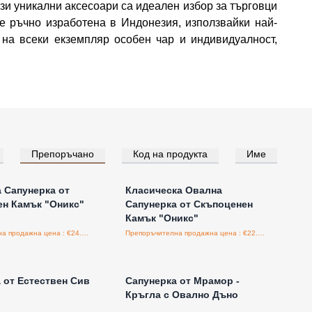
зи уникални аксесоари са идеален избор за търговци
е ръчно изработена в Индонезия, използвайки най-
 на всеки екземпляр особен чар и индивидуалност,
Препоръчано
Код на продукта
Име
е за цени на едро
Влезте за цени на едро
 Сапунерка от
Класическа Овална
н Камък "Оникс"
Сапунерка от Скъпоценен
Камък "Оникс"
Препоръчителна продажна цена : €24.40/бройка
Препоръчителна продажна цена : €22.50/бройка
е за цени на едро
Влезте за цени на едро
 от Естествен Сив
Сапунерка от Мрамор -
Кръгла с Овално Дъно