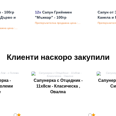
 - 100гр
12x
Сапун Грийнмен
Сапун от 
 Дърво и
"Мъжкар" - 100гр
Канела и
Препоръчителна продажна цена : €4.05/бройка
Препоръчителна продажна цена : €39.80/бройка
Клиенти наскоро закупили
рка -
Сапунерка с Отцедник -
Сапунер
 Големи
11х8см - Класическа ,
Си
е
Овална