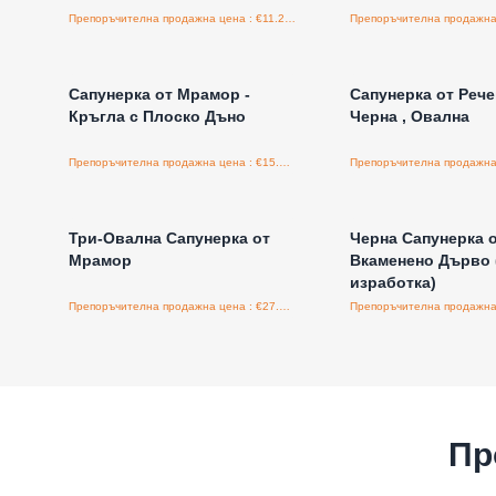
Препоръчителна продажна цена : €11.25/бройка
Влезте за цени на едро
Влезте за цени н
Сапунерка от Мрамор -
Сапунерка от Рече
Кръгла с Плоско Дъно
Черна , Овална
Препоръчителна продажна цена : €15.00/бройка
Влезте за цени на едро
Влезте за цени н
Три-Овална Сапунерка от
Черна Сапунерка 
Мрамор
Вкаменено Дърво 
изработка)
Препоръчителна продажна цена : €27.50/бройка
Пр