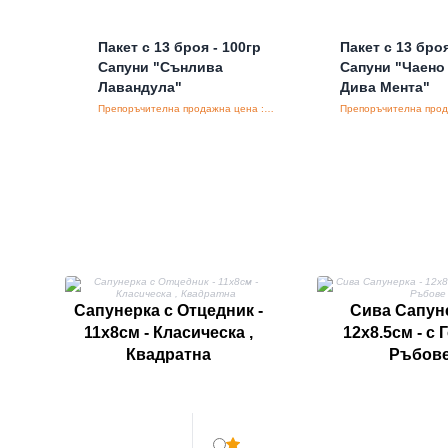
Пакет с 13 броя - 100гр
Пакет с 13 броя
Сапуни "Сънлива
Сапуни "Чаено
Лавандула"
Дива Мента"
Препоръчителна продажна цена : €39.80/бройка
Сапунерка с Отцедник -
Сива Сапуне
11х8см - Класическа ,
12х8.5см - с
Квадратна
Ръбов