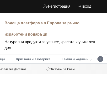
Регистрация
вход
Водеща платформа в Европа за ръчно
изработени подаръци
Натурални продукти за уелнес, красота и уникален
дом.
ици
Кристали и езотерика
Тамян и кадилници
Д
Безплатна Доставка
Отстъпки за Обем