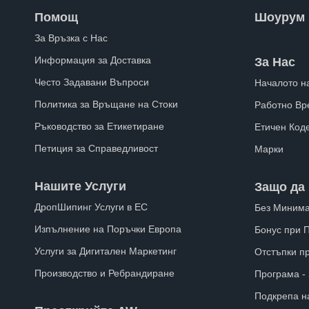
Помощ
Шоурум
За Връзка с Нас
Информация за Доставка
За Нас
Често Задавани Въпроси
Началото н
Политика за Връщане на Стоки
Работно Вр
Ръководство за Етикетиране
Етичен Код
Петиция за Справедливост
Марки
Нашите Услуги
Защо да 
ДропШипинг Услуги в ЕС
Без Минима
Изпълнение на Поръчки Европа
Бонус при 
Услуги за Дигитален Маркетинг
Отстъпки п
Производство и Ребрандиране
Програма -
Подкрепа н