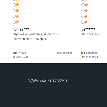
Tomas ***
Je******
Страхотна компания, много съм
Фантастично
щастлив, че ги намерих.
Trnava
See original
Lanciano
15 юли 2026
30 юни 2026
+421901765791
WA: