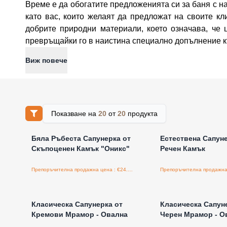
Време е да обогатите предложенията си за баня с н
като вас, които желаят да предложат на своите к
добрите природни материали, което означава, че 
превръщайки го в наистина специално допълнение к
Виж повече
Показване на
20
от
20
продукта
Влезте за цени на едро
Влезте за цени н
Бяла Ръбеста Сапунерка от
Естествена Сапуне
Скъпоценен Камък "Оникс"
Речен Камък
Препоръчителна продажна цена : €24.40/бройка
Влезте за цени на едро
Влезте за цени н
Класическа Сапунерка от
Класическа Сапун
Кремови Мрамор - Овална
Черен Мрамор - О