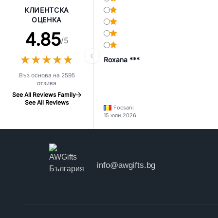
КЛИЕНТСКА
ОЦЕНКА
4.85
/5
★
★
★
★
★
★
★
★
★
★
Roxana ***
Въз основа на 2595
отзива
See All Reviews Family
See All Reviews
Focsani
15 юли 2026
info@awgifts.bg