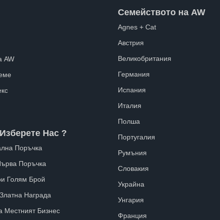
Семейството на AW
Agnes + Cat
Австрия
Великобритания
а AW
Германия
еме
Испания
екс
Италия
Полша
Изберете Нас ?
Португалия
лна Поръчка
Румъния
Първа Поръчка
Словакия
ри Голям Брой
Украйна
 Златна Награда
Унгария
а Местният Бизнес
Франция