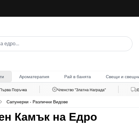
Ароматерапия
Рай в банята
Свещи и свещн
ти
 Първа Поръчка
Членство "Златна Награда"
Сапунерки - Различни Видове
ен Камък на Едро