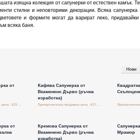
ашата изящна колекция от сапунерки от естествен камък. Те
лиенти стилни и неповторими декорации. Всяка сапунерка 
цветовете и формите могат да варират леко, придавайки
ъм всяка баня.
Нови
а едро
Влезте за цени на едро
Влезт
рка от
Кафява Сапунерка от
Квадратна
Вкаменено Дърво (ръчна
Скъпоцене
изработка)
Препоръчителна продажна цена : €15.00/бройка
Препоръчителна продажна цена : €27.50/бройка
а едро
Влезте за цени на едро
Влезт
ерка от
Кремова Сапунерка от
Сапунерка
вална
Вкаменено Дърво (ръчна
Мрамор
изработка)