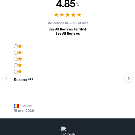
4.85
/5
★
★
★
★
★
★
★
★
★
★
Въз основа на 2595 отзива
See All Reviews Family
See All Reviews
Roxana ***
Focsani
15 юли 2026