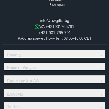
info@awgifts.bg
+421901765791
WA:
+421 901 765 791
Работно време : Пон–Пет , 08:00–16:00 CET
Помощ
Нашите Услуги
Преоткрийте AW
Шоурум
За Нас