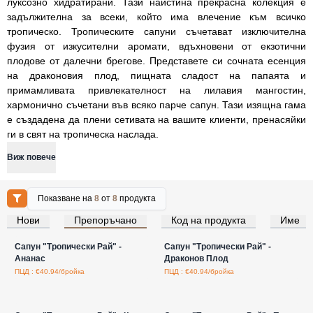
луксозно хидратирани. Тази наистина прекрасна колекция е
задължителна за всеки, който има влечение към всичко
тропическо. Тропическите сапуни съчетават изключителна
фузия от изкусителни аромати, вдъхновени от екзотични
плодове от далечни брегове. Представете си сочната есенция
на драконовия плод, пищната сладост на папаята и
примамливата привлекателност на лилавия мангостин,
хармонично съчетани във всяко парче сапун. Тази изящна гама
е създадена да плени сетивата на вашите клиенти, пренасяйки
ги в свят на тропическа наслада.
Виж повече
Показване на
8
от
8
продукта
Нови
Препоръчано
Код на продукта
Име
Влезте за цени на едро
Влезте за цени на едро
Сапун "Тропически Рай" -
Сапун "Тропически Рай" -
Ананас
Драконов Плод
ПЦД : €40.94/бройка
ПЦД : €40.94/бройка
Влезте за цени на едро
Влезте за цени на едро