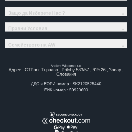
Защо да Изберете Нас ?
Правни Условия
Семейството на AW
Ancient Wisdom s.r.o.
Адрес : CTPark Търнава , Prilohy 583/57 , 919 26 , Завар ,
Словакия
ДДС и ЕОРИ номер : SK2120525440
ЕИК номер : 50920600