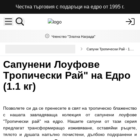
Честна търговия с подаръци на едро от 1995 г.
Членство "Златна Награда"
Ръчно Изработени Сапуни на
Сапуни Тропически Рай - 1.3кг
Едро
Сапунени Лоуфове
Тропически Рай" на Едро
(1.1 кг)
Позволете си да се пренесете в свят на тропическо блаженство
с нашата завладяваща колекция от сапунени лоуфове
"Тропически рай" на едро. Нашите сапуни от тази серия
предлагат трансформиращо изживяване, оставяйки ръцете,
тялото и душата напълно почистени, дълбоко подхранени и