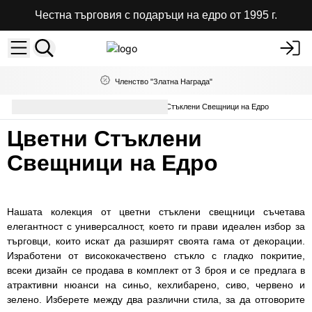
Честна търговия с подаръци на едро от 1995 г.
Членство "Златна Награда"
Свещи и свещници
Цветни Стъклени Свещници на Едро
Цветни Стъклени
Свещници на Едро
Нашата колекция от цветни стъклени свещници съчетава
елегантност с универсалност, което ги прави идеален избор за
търговци, които искат да разширят своята гама от декорации.
Изработени от висококачествено стъкло с гладко покритие,
всеки дизайн се продава в комплект от 3 броя и се предлага в
атрактивни нюанси на синьо, кехлибарено, сиво, червено и
зелено. Изберете между два различни стила, за да отговорите