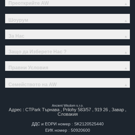
Преоткрийте AW
Шоурум
За Нас
Защо да Изберете Нас ?
Правни Условия
Семейството на AW
Ancient Wisdom s.r.o.
Адрес : CTPark Търнава , Prilohy 583/57 , 919 26 , Завар ,
Словакия
ДДС и ЕОРИ номер : SK2120525440
ЕИК номер : 50920600