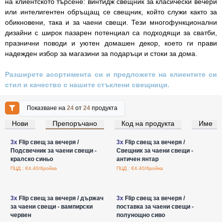
на клиентското търсене: винтидж свещник за класически вечери
или интелигентен обръщащ се свещник, който служи както за
обикновени, така и за чаени свещи. Тези многофункционални
дизайни с широк пазарен потенциал са подходящи за сватби,
празнични поводи и уютен домашен декор, което ги прави
надежден избор за магазини за подаръци и стоки за дома.
Разширете асортимента си и предложете на клиентите си
стил и качество с нашите стъклени свещници.
Показване на
24
от
24
продукта
Нови
Препоръчано
Код на продукта
Име
Влезте за цени на едро
Влезте за цени на едро
3x
Flip свещ за вечеря /
3x
Flip свещ за вечеря /
Подсвечник за чаени свещи -
Свещник за чаени свещи -
кралско синьо
античен янтар
ПЦД : €4.40/бройка
ПЦД : €4.40/бройка
Влезте за цени на едро
Влезте за цени на едро
3x
Flip свещ за вечеря / държач
3x
Flip свещ за вечеря /
за чаени свещи - вампирски
поставка за чаени свещи -
червен
полунощно сиво