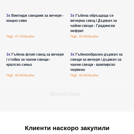
Влезте за цени на едро
Влезте за цени на едро
3x
Винтидж свещник за вечеря -
3x
Гъбена обръщаща се
нощно сиво
вечерна свещ / Държач за
чайни свещи - Градински
нефрит
ПЦД : €7.50/бройка
ПЦД : €6.90/бройка
Влезте за цени на едро
Влезте за цени на едро
3x
Гъбена флип свещ за вечеря
3x
Гъбенообразен държач за
/ стойка за чаени свещи -
свещи за вечеря / държач за
кралско синьо
чаени свещи - вампирско
червено
ПЦД : €6.90/бройка
ПЦД : €6.90/бройка
Show 8 more
Клиенти наскоро закупили