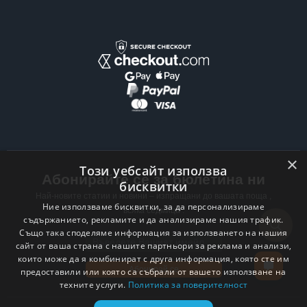
×
Този уебсайт използва
Абонирайте се за бюлетина ни
бисквитки
Най-новите статии и новини – изпращани до вашата поща ,
Ние използваме бисквитки, за да персонализираме
всяка седмица .
съдържанието, рекламите и да анализираме нашия трафик.
Също така споделяме информация за използването на нашия
Email address
сайт от ваша страна с нашите партньори за реклама и анализи,
които може да я комбинират с друга информация, която сте им
Абонирай се
предоставили или която са събрали от вашето използване на
техните услуги.
Политика за поверителност