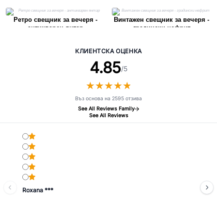
Ретро свещник за вечеря -
Винтажен свещник за вечеря -
антикварен янтар
градински нефрит
КЛИЕНТСКА ОЦЕНКА
4.85
/5
★
★
★
★
★
★
★
★
★
★
Въз основа на 2595 отзива
See All Reviews Family
See All Reviews
Roxana ***