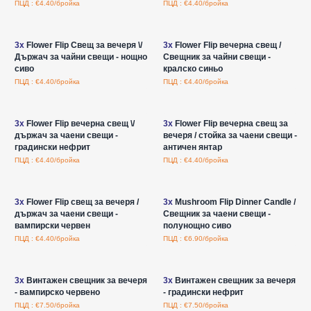
ПЦД : €4.40/бройка
ПЦД : €4.40/бройка
Влезте за цени на едро
Влезте за цени на едро
3x
Flower Flip Свещ за вечеря \/
3x
Flower Flip вечерна свещ /
Държач за чайни свещи - нощно
Свещник за чайни свещи -
сиво
кралско синьо
ПЦД : €4.40/бройка
ПЦД : €4.40/бройка
Влезте за цени на едро
Влезте за цени на едро
3x
Flower Flip вечерна свещ \/
3x
Flower Flip вечерна свещ за
държач за чаени свещи -
вечеря / стойка за чаени свещи -
градински нефрит
античен янтар
ПЦД : €4.40/бройка
ПЦД : €4.40/бройка
Влезте за цени на едро
Влезте за цени на едро
3x
Flower Flip свещ за вечеря /
3x
Mushroom Flip Dinner Candle /
държач за чаени свещи -
Свещник за чаени свещи -
вампирски червен
полунощно сиво
ПЦД : €4.40/бройка
ПЦД : €6.90/бройка
Влезте за цени на едро
Влезте за цени на едро
3x
Винтажен свещник за вечеря
3x
Винтажен свещник за вечеря
- вампирско червено
- градински нефрит
ПЦД : €7.50/бройка
ПЦД : €7.50/бройка