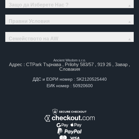
Защо да Изберете Нас ?
Правни Условия
Семейството на AW
Ancient Wisdom s.r.o.
Адрес : CTPark Търнава , Prilohy 583/57 , 919 26 , Завар ,
Словакия
ДДС и ЕОРИ номер : SK2120525440
ЕИК номер : 50920600