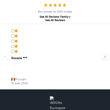
★
★
★
★
★
★
★
★
★
★
Въз основа на 2595 отзива
See All Reviews Family
See All Reviews
Roxana ***
Focsani
15 юли 2026