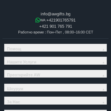
info@awgifts.bg
+421901765791
WA:
+421 901 765 791
Работно време : Пон–Пет , 08:00–16:00 CET
Помощ
Нашите Услуги
Преоткрийте AW
Шоурум
За Нас