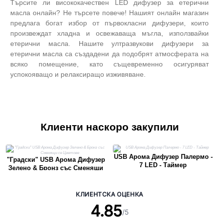
Търсите ли висококачествен LED дифузер за етерични
масла онлайн? Не търсете повече! Нашият онлайн магазин
предлага богат избор от първокласни дифузери, които
произвеждат хладна и освежаваща мъгла, използвайки
етерични масла. Нашите ултразвукови дифузери за
етерични масла са създадени да подобрят атмосферата на
всяко помещение, като същевременно осигуряват
успокояващо и релаксиращо изживяване.
Клиенти наскоро закупили
USB Арома Дифузер Палермо -
"Градски" USB Арома Дифузер
7 LED - Таймер
Зелено & Бронз със Сменящи
се Цветове
КЛИЕНТСКА ОЦЕНКА
4.85
/5