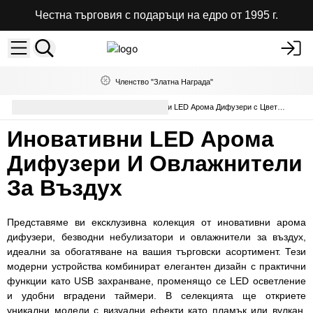
Честна търговия с подаръци на едро от 1995 г.
Членство "Златна Награда"
Аромати за дома
Електронни LED Арома Дифузери с Цветове
Иновативни LED Арома
Дифузери И Овлажнители
За Въздух
Представяме ви ексклузивна колекция от иновативни арома
дифузери, безводни небулизатори и овлажнители за въздух,
идеални за обогатяване на вашия търговски асортимент. Тези
модерни устройства комбинират елегантен дизайн с практични
функции като USB захранване, променящо се LED осветление
и удобни вградени таймери. В селекцията ще откриете
уникални модели с визуални ефекти като пламък или вулкан,