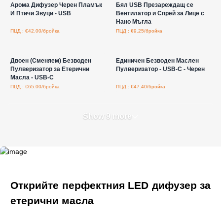
Арома Дифузер Черен Пламък
Бял USB Презареждащ се
И Птичи Звуци - USB
Вентилатор и Спрей за Лице с
Нано Мъгла
ПЦД : €42.00/бройка
ПЦД : €9.25/бройка
Влезте за цени на едро
Влезте за цени на едро
Двоен (Сменяем) Безводен
Единичен Безводен Маслен
Пулверизатор за Етерични
Пулверизатор - USB-C - Черен
Масла - USB-C
ПЦД : €65.00/бройка
ПЦД : €47.40/бройка
Show 9 more
Открийте перфектния LED дифузер за
етерични масла