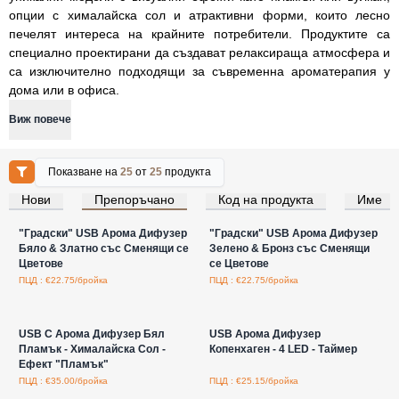
опции с хималайска сол и атрактивни форми, които лесно
печелят интереса на крайните потребители. Продуктите са
специално проектирани да създават релаксираща атмосфера и
са изключително подходящи за съвременна ароматерапия у
дома или в офиса.
Виж повече
Показване на
25
от
25
продукта
Нови
Препоръчано
Код на продукта
Име
Влезте за цени на едро
Влезте за цени на едро
"Градски" USB Арома Дифузер
"Градски" USB Арома Дифузер
Бяло & Златно със Сменящи се
Зелено & Бронз със Сменящи
Цветове
се Цветове
ПЦД : €22.75/бройка
ПЦД : €22.75/бройка
Влезте за цени на едро
Влезте за цени на едро
USB C Арома Дифузер Бял
USB Арома Дифузер
Пламък - Хималайска Сол -
Копенхаген - 4 LED - Таймер
Ефект "Пламък"
ПЦД : €35.00/бройка
ПЦД : €25.15/бройка