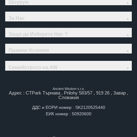
Шоурум
За Нас
Защо да Изберете Нас ?
Правни Условия
Семейството на AW
Ancient Wisdom s.r.o.
Адрес : CTPark Търнава , Prilohy 583/57 , 919 26 , Завар ,
Словакия
ДДС и ЕОРИ номер : SK2120525440
ЕИК номер : 50920600