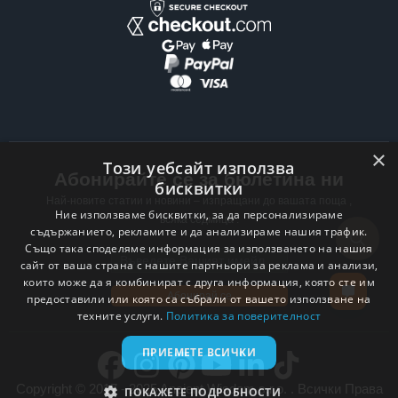
×
Този уебсайт използва
Абонирайте се за бюлетина ни
бисквитки
Най-новите статии и новини – изпращани до вашата поща ,
Ние използваме бисквитки, за да персонализираме
всяка седмица .
съдържанието, рекламите и да анализираме нашия трафик.
Също така споделяме информация за използването на нашия
Email address
сайт от ваша страна с нашите партньори за реклама и анализи,
които може да я комбинират с друга информация, която сте им
Абонирай се
предоставили или която са събрали от вашето използване на
техните услуги.
Политика за поверителност
ПРИЕМЕТЕ ВСИЧКИ
Copyright © 2017 - 2025 Ancient Wisdom s.r.o. . Всички Права
ПОКАЖЕТЕ ПОДРОБНОСТИ