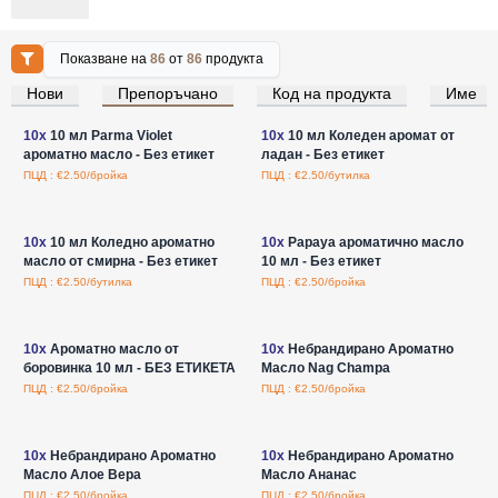
Показване на
86
от
86
продукта
Нови
Препоръчано
Код на продукта
Име
Влезте за цени на едро
Влезте за цени на едро
10x
10 мл Parma Violet
10x
10 мл Коледен аромат от
ароматно масло - Без етикет
ладан - Без етикет
ПЦД : €2.50/бройка
ПЦД : €2.50/бутилка
Влезте за цени на едро
Влезте за цени на едро
10x
10 мл Коледно ароматно
10x
Papaya ароматично масло
масло от смирна - Без етикет
10 мл - Без етикет
ПЦД : €2.50/бутилка
ПЦД : €2.50/бройка
Влезте за цени на едро
Влезте за цени на едро
10x
Ароматно масло от
10x
Небрандирано Ароматно
боровинка 10 мл - БЕЗ ЕТИКЕТА
Масло Nag Champa
ПЦД : €2.50/бройка
ПЦД : €2.50/бройка
Влезте за цени на едро
Влезте за цени на едро
10x
Небрандирано Ароматно
10x
Небрандирано Ароматно
Масло Алое Вера
Масло Ананас
ПЦД : €2.50/бройка
ПЦД : €2.50/бройка