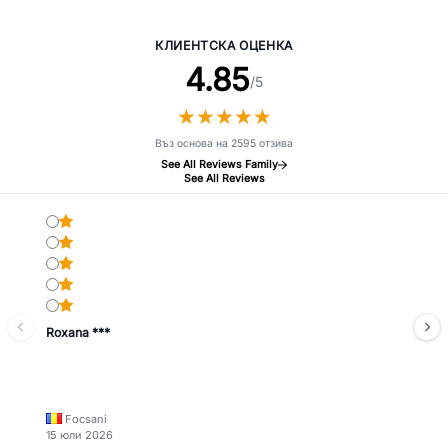
Масло Уютни Зимни Нощи
КЛИЕНТСКА ОЦЕНКА
4.85
/5
★
★
★
★
★
★
★
★
★
★
Въз основа на 2595 отзива
See All Reviews Family
See All Reviews
Roxana ***
Focsani
15 юли 2026