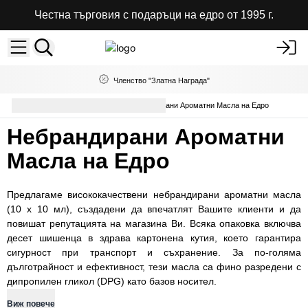
Честна търговия с подаръци на едро от 1995 г.
Членство "Златна Награда"
Ароматни масла
Небрандирани Ароматни Масла на Едро
Небрандирани Ароматни
Масла на Едро
Предлагаме висококачествени небрандирани ароматни масла
(10 х 10 мл), създадени да впечатлят Вашите клиенти и да
повишат репутацията на магазина Ви. Всяка опаковка включва
десет шишенца в здрава картонена кутия, което гарантира
сигурност при транспорт и съхранение. За по-голяма
дълготрайност и ефективност, тези масла са фино разредени с
дипропилен гликол (DPG) като базов носител.
Виж повече