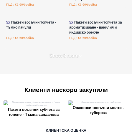
ПЦД : €6.60/бройка
ПЦД : €6.60/бройка
Влезте за цени на едро
Влезте за цени на едро
5x
Пакети восъчни топчета -
5x
Пакети восъчни топчета за
тъмно пачули
ароматизиране - ванилия и
индийско орехче
ПЦД : €6.60/бройка
ПЦД : €6.60/бройка
Show 8 more
Клиенти наскоро закупили
Опаковки восъчни мелти -
Пакети восъчни кубчета за
тубероза
топене - Тъмна сандалова
дървесина
КЛИЕНТСКА ОЦЕНКА