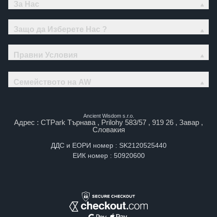
За Нас
Защо да Изберете Нас ?
Правни Условия
Семейството на AW
Ancient Wisdom s.r.o.
Адрес : CTPark Търнава , Prilohy 583/57 , 919 26 , Завар ,
Словакия
ДДС и ЕОРИ номер : SK2120525440
ЕИК номер : 50920600