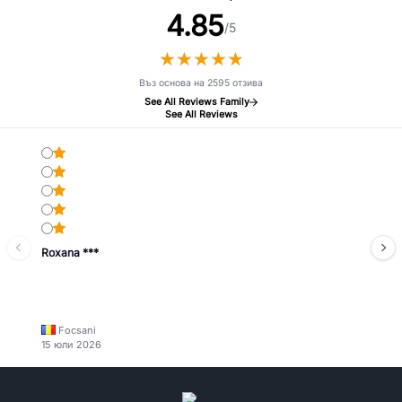
4.85
/5
★
★
★
★
★
★
★
★
★
★
Въз основа на 2595 отзива
See All Reviews Family
See All Reviews
Roxana ***
Focsani
15 юли 2026