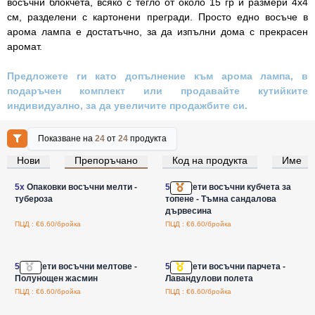
восъчни блокчета, всяко с тегло от около 15 гр и размери 4х4
см, разделени с картонени прегради. Просто едно восъче в
арома лампа е достатъчно, за да изпълни дома с прекрасен
аромат.
Предложете ги като допълнение към арома лампа, в
подаръчен комплект или продавайте кутийките
индивидуално, за да увеличите продажбите си.
Показване на
24
от
24
продукта
Нови
Препоръчано
Код на продукта
Име
Влезте за цени на едро
Влезте за цени на едро
5x
Опаковки восъчни мелти -
5x
Пакети восъчни кубчета за
тубероза
топене - Тъмна сандалова
дървесина
ПЦД : €6.60/бройка
ПЦД : €6.60/бройка
Влезте за цени на едро
Влезте за цени на едро
5x
Пакети восъчни мелтове -
5x
Пакети восъчни парчета -
Полунощен жасмин
Лавандулови полета
ПЦД : €6.60/бройка
ПЦД : €6.60/бройка
Влезте за цени на едро
Влезте за цени на едро