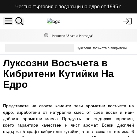
Честна търговия с подаръци на едро от 1995 г.
Членство "Златна Награда"
Ароматен восък и гранули на
Луксозни Восъчета в Кибритени Кутийки
едро
Луксозни Восъчета в
Кибритени Кутийки На
Едро
Представете на своите клиенти тези ароматни восъчета на
едро, изработени от натурална смес от соев восък и най-
добрите ароматни масла. Продуктът не съдържа парафин,
което гарантира качествен и чист аромат. Всеки дисплей
съдържа 5 крафт кибритени кутийки, а във всяка от тях има 6