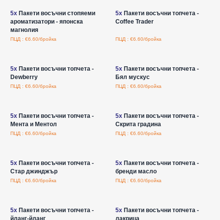
5x
Пакети восъчни стопяеми
5x
Пакети восъчни топчета -
ароматизатори - японска
Coffee Trader
магнолия
ПЦД : €6.60/бройка
ПЦД : €6.60/бройка
Влезте за цени на едро
Влезте за цени на едро
5x
Пакети восъчни топчета -
5x
Пакети восъчни топчета -
Dewberry
Бял мускус
ПЦД : €6.60/бройка
ПЦД : €6.60/бройка
Влезте за цени на едро
Влезте за цени на едро
5x
Пакети восъчни топчета -
5x
Пакети восъчни топчета -
Мента и Ментол
Скрита градина
ПЦД : €6.60/бройка
ПЦД : €6.60/бройка
Влезте за цени на едро
Влезте за цени на едро
5x
Пакети восъчни топчета -
5x
Пакети восъчни топчета -
Стар джинджър
бренди масло
ПЦД : €6.60/бройка
ПЦД : €6.60/бройка
Влезте за цени на едро
Влезте за цени на едро
5x
Пакети восъчни топчета -
5x
Пакети восъчни топчета -
йланг-йланг
лакрица