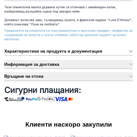
Тази пленителна малка дървена кутия се отличава с емайлиран капак,
изобразяващ вълшебна сцена под звездно небе.
Дизайнът включва заек, съзерцаващ луната, и френския надпис "Lune D'Amour",
който означава "Луна на любовта".
Предложете на клиентите си този романтичен и мистичен предмет, перфектен за
съхранение на бижута и скъпи спомени, който ще докосне сърцето на всеки
мечтател.
Характеристики на продукта и документация
Информация за доставка
Връщане на стока
Сигурни плащания:
Клиенти наскоро закупили