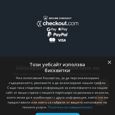
×
Този уебсайт използва
Абонирайте се за бюлетина ни
бисквитки
Най-новите статии и новини – изпращани до вашата поща ,
Ние използваме бисквитки, за да персонализираме
всяка седмица .
съдържанието, рекламите и да анализираме нашия трафик.
Също така споделяме информация за използването на нашия
Email address
сайт от ваша страна с нашите партньори за реклама и анализи,
които може да я комбинират с друга информация, която сте им
Абонирай се
предоставили или която са събрали от вашето използване на
техните услуги.
Политика за поверителност