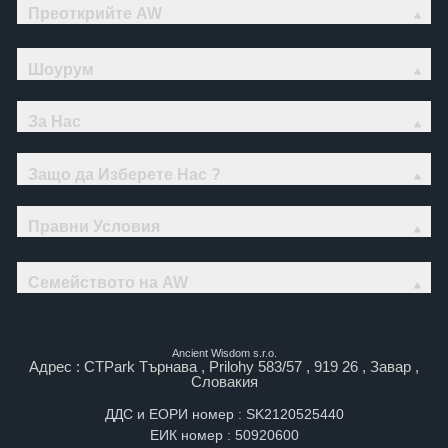
Преоткрийте AW
Шоурум
За Нас
Защо да Изберете Нас ?
Правни Условия
Семейството на AW
Ancient Wisdom s.r.o.
Адрес : CTPark Търнава , Prilohy 583/57 , 919 26 , Завар ,
Словакия
ДДС и ЕОРИ номер : SK2120525440
ЕИК номер : 50920600