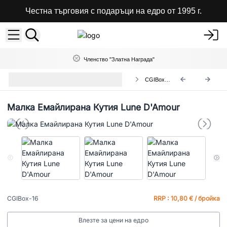
Честна търговия с подаръци на едро от 1995 г.
Членство "Златна Награда"
Керамични Глазирани Дървени
CGIBox-16
Кутии
Малка Емайлирана Кутия Lune D'Amour
CGIBox-16
RRP : 10,80 € / бройка
Влезте за цени на едро