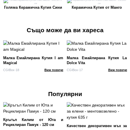
Голяма Керамична Кутия Сини
Керамична Кутия от Манго
Звезди - 20x15x7.5 см
Сини Звезди - 15x10x6 см
Също може да ви хареса
Малка Емайлирана Кутия I am
Малка Емайлирана Кутия La
Magical
Dolce Vita
CGIBox-18
Виж повече
CGIBox-17
Виж повече
Популярни
Кръгъл Килим от Юта и
Рециклиран Памук - 120 см
Качествен декоративен мъх за