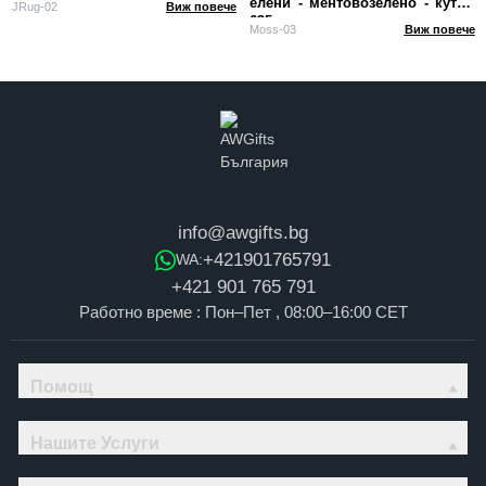
елени - ментовозелено - кутия
JRug-02
Виж повече
635 г
Moss-03
Виж повече
info@awgifts.bg
+421901765791
WA:
+421 901 765 791
Работно време : Пон–Пет , 08:00–16:00 CET
Помощ
Нашите Услуги