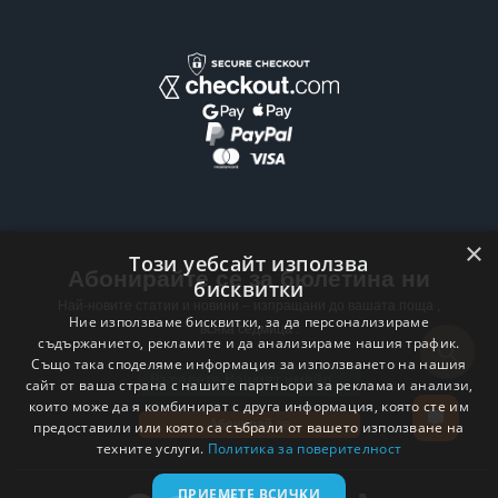
×
Този уебсайт използва
Абонирайте се за бюлетина ни
бисквитки
Най-новите статии и новини – изпращани до вашата поща ,
Ние използваме бисквитки, за да персонализираме
всяка седмица .
съдържанието, рекламите и да анализираме нашия трафик.
Също така споделяме информация за използването на нашия
Email address
сайт от ваша страна с нашите партньори за реклама и анализи,
които може да я комбинират с друга информация, която сте им
Абонирай се
предоставили или която са събрали от вашето използване на
техните услуги.
Политика за поверителност
ПРИЕМЕТЕ ВСИЧКИ