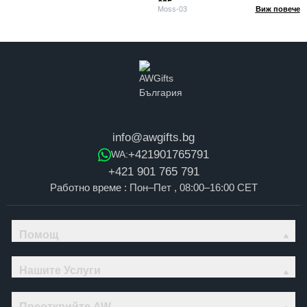
635 г
Moss-03
Виж повече
info@awgifts.bg
+421901765791
WA:
+421 901 765 791
Работно време : Пон–Пет , 08:00–16:00 CET
Помощ
Нашите Услуги
Преоткрийте AW