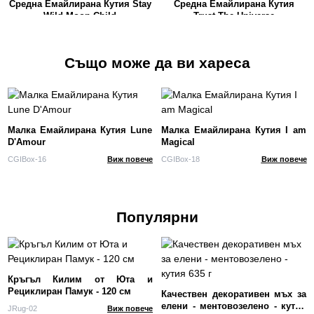
Средна Емайлирана Кутия Stay
Средна Емайлирана Кутия
Wild Moon Child
Trust The Universe
Също може да ви хареса
Малка Емайлирана Кутия Lune
Малка Емайлирана Кутия I am
D'Amour
Magical
CGIBox-16
Виж повече
CGIBox-18
Виж повече
Популярни
Кръгъл Килим от Юта и
Рециклиран Памук - 120 см
Качествен декоративен мъх за
елени - ментовозелено - кутия
JRug-02
Виж повече