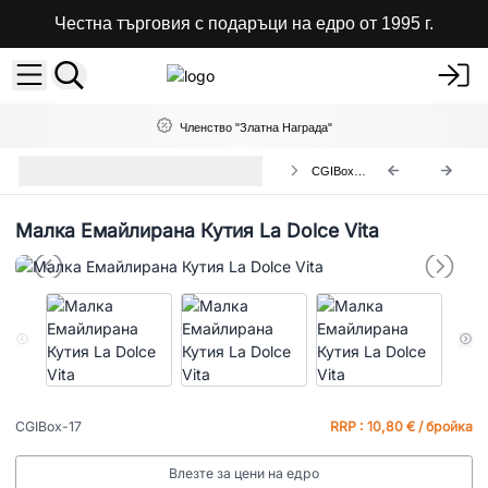
Честна търговия с подаръци на едро от 1995 г.
Членство "Златна Награда"
Керамични Глазирани Дървени
CGIBox-17
Кутии
Малка Емайлирана Кутия La Dolce Vita
CGIBox-17
RRP : 10,80 € / бройка
Влезте за цени на едро