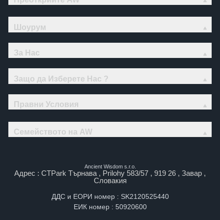
Шоурум
За Нас
Защо да Изберете Нас ?
Правни Условия
Семейството на AW
Ancient Wisdom s.r.o.
Адрес : CTPark Търнава , Prilohy 583/57 , 919 26 , Завар ,
Словакия
ДДС и ЕОРИ номер : SK2120525440
ЕИК номер : 50920600