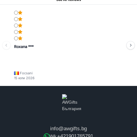
Roxana ***
Focsani
15 юли 2026
info@awgifts.bg
+421901765791
WA: