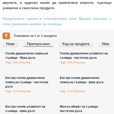
амулета, е чудесен начин да привлечете клиенти, търсещи
уникални и смислени продукти.
Предложете магия и спокойствие във Вашия магазин с
тези уникални капани за сънища.
Показване на
8
от
8
продукта
Нови
Препоръчано
Код на продукта
Име
Влезте за цени на едро
Влезте за цени на едро
Голям драматичен ловец на
Голям драматичен уловител на
сънища - Ярка дъга
сънища - пастелна дъга
ПЦД : €56.00/бройка
ПЦД : €56.00/бройка
Влезте за цени на едро
Влезте за цени на едро
Екстра голям драматичен
Екстра голям драматичен
ловец на сънища - пастелна
ловец на сънища - ярка дъга
дъга
ПЦД : €75.00/бройка
ПЦД : €75.00/бройка
Влезте за цени на едро
Влезте за цени на едро
Екстра голям уловител на
Малък оберег за сънища -
сънища - ярка дъга
пастелна дъга