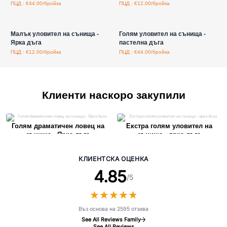
ПЦД : €44.00/бройка
ПЦД : €12.00/бройка
Влезте за цени на едро
Влезте за цени на едро
Малък уловител на сънища -
Голям уловител на сънища -
Ярка дъга
пастелна дъга
ПЦД : €12.00/бройка
ПЦД : €44.00/бройка
Клиенти наскоро закупили
Голям драматичен ловец на
Екстра голям уловител на
сънища - Ярка дъга
сънища - ярка дъга
КЛИЕНТСКА ОЦЕНКА
4.85
/5
★
★
★
★
★
★
★
★
★
★
Въз основа на 2595 отзива
See All Reviews Family
See All Reviews