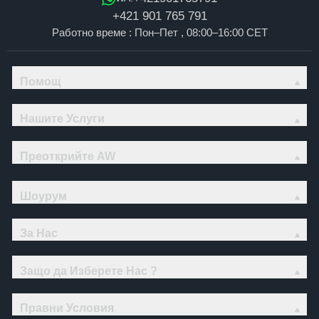
+421 901 765 791
Работно време : Пон–Пет , 08:00–16:00 CET
Помощ
Нашите Услуги
Преоткрийте AW
Шоурум
За Нас
Защо да Изберете Нас ?
Правни Условия