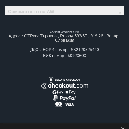
Семейството на AW
Ancient Wisdom s.r.o.
Адрес : CTPark Търнава , Prilohy 583/57 , 919 26 , Завар ,
Словакия
ДДС и ЕОРИ номер : SK2120525440
ЕИК номер : 50920600