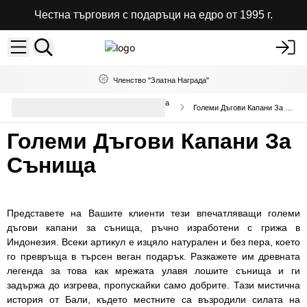
Честна търговия с подаръци на едро от 1995 г.
Членство "Златна Награда"
Амулет за сънища, висулки и пана
Големи Дъгови Капани За Сънища
на едро
Големи Дъгови Капани За
Сънища
Представете на Вашите клиенти тези впечатляващи големи
дъгови капани за сънища, ръчно изработени с грижа в
Индонезия. Всеки артикул е изцяло натурален и без пера, което
го превръща в търсен веган подарък. Разкажете им древната
легенда за това как мрежата улавя лошите сънища и ги
задържа до изгрева, пропускайки само добрите. Тази мистична
история от Бали, където местните са възродили силата на