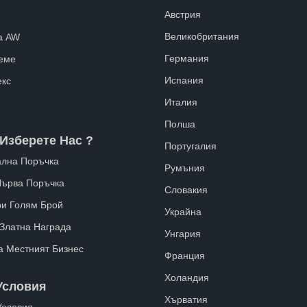
Австрия
Великобритания
а AW
Германия
еме
Испания
екс
Италия
Полша
Изберете Нас ?
Португалия
лна Поръчка
Румъния
Първа Поръчка
Словакия
ри Голям Брой
Украйна
 Златна Награда
Унгария
а Местният Бизнес
Франция
Холандия
Условия
Хърватия