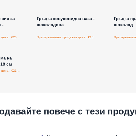
а едро
Влезте за цени на едро
Влезт
ксия за
Гръцка конусовидна ваза -
Гръцка пр
 -
шоколадова
шоколад
Препоръчителна продажна цена : €25.15/бройка
Препоръчителна продажна цена : €18.75/бройка
а едро
ма на
 18 см
Препоръчителна продажна цена : €21.60/бройка
одавайте повече с тези проду