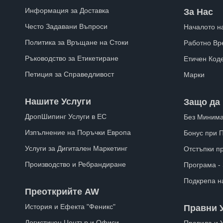
Информация за Доставка
За Нас
Често Задавани Въпроси
Началото н
Политика за Връщане на Стоки
Работно Вр
Ръководство за Етикетиране
Етичен Код
Петиция за Справедливост
Марки
Нашите Услуги
Защо да 
ДропШипинг Услуги в ЕС
Без Минима
Изпълнение на Поръчки Европа
Бонус при 
Услуги за Дигитален Маркетинг
Отстъпки п
Производство и Ребрандиране
Програма -
Подкрепа н
Преоткрийте AW
История и Ефекта "Феникс"
Правни 
Логистичен Център и Офиси