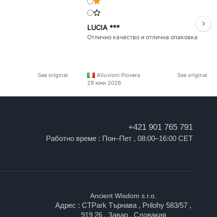
LUCIA ***
Отлично качество и отлична опаковка
See original
Alluvioni Piovera
See original
29 юни 2026
+421 901 765 791
Работно време : Пон–Пет , 08:00–16:00 CET
Ancient Wisdom s.r.o.
Адрес : CTPark Търнава , Prilohy 583/57 ,
919 26 , Завар , Словакия