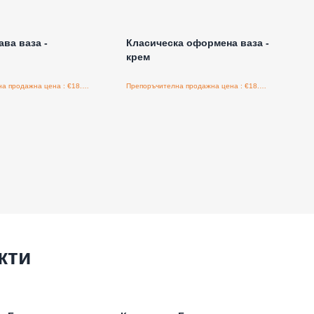
е за цени на едро
Влезте за цени на едро
ава ваза -
Класическа оформена ваза -
крем
Препоръчителна продажна цена : €18.75/бройка
Препоръчителна продажна цена : €18.75/бройка
кти