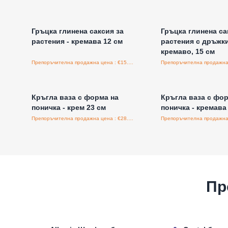
Влезте за цени на едро
Влезте за цени н
Гръцка глинена саксия за
Гръцка глинена са
растения - кремава 12 см
растения с дръжки
кремаво, 15 см
Препоръчителна продажна цена : €15.90/бройка
Влезте за цени на едро
Влезте за цени н
Кръгла ваза с форма на
Кръгла ваза с фор
поничка - крем 23 см
поничка - кремава
Препоръчителна продажна цена : €28.80/бройка
Пр