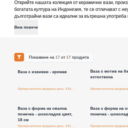
Открийте нашата колекция от керамични вази, произ
богатата култура на Индонезия, те се отличават с н
дълготрайни вази са идеални за вътрешна употреба и
Виж повече
Показване на
17
от
17
продукта
Влезте за цени на едро
Влезте за цени н
Ваза с мотив на б
Ваза с извивки - кремав
естествена
Препоръчителна продажна цена : €18.75/бройка
Влезте за цени на едро
Влезте за цени н
Ваза с форма на овална
Ваза с форма на 
поничка - шоколадов цвят,
поничка - шоколад
18 см
Препоръчителна продажна цена : €21.60/бройка