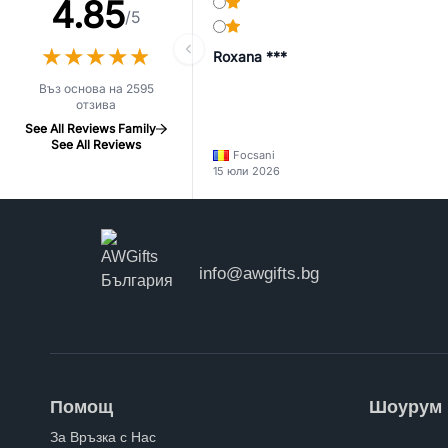
4.85
/5
★
★
★
★
★
★
★
★
★
★
Roxana ***
Въз основа на 2595
отзива
See All Reviews Family
See All Reviews
Focsani
15 юли 2026
info@awgifts.bg
Помощ
Шоурум
За Връзка с Нас