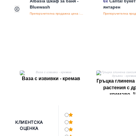
Albasia Шкаф за баня -
6x
Cantal букет
Bluewash
янтарен
Препоръчителна продажна цена : €281.25/бройка
Ваза с извивки - кремав
Гръцка глинена 
растения с д
кремаво, 1
КЛИЕНТСКА
ОЦЕНКА