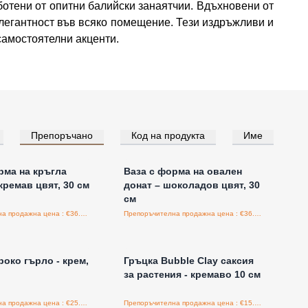
ботени от опитни балийски занаятчии. Вдъхновени от
 елегантност във всяко помещение. Тези издръжливи и
 самостоятелни акценти.
Препоръчано
Код на продукта
Име
е за цени на едро
Влезте за цени на едро
рма на кръгла
Ваза с форма на овален
кремав цвят, 30 см
донат – шоколадов цвят, 30
см
Препоръчителна продажна цена : €36.00/бройка
Препоръчителна продажна цена : €36.00/бройка
е за цени на едро
Влезте за цени на едро
роко гърло - крем,
Гръцка Bubble Clay саксия
за растения - кремаво 10 см
Препоръчителна продажна цена : €25.15/бройка
Препоръчителна продажна цена : €15.55/бройка