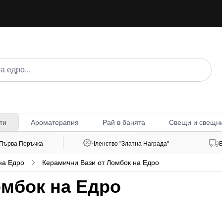
Ароматерапия
Рай в банята
Свещи и свещн
ти
 Първа Поръчка
Членство "Златна Награда"
на Едро
Керамични Вази от Ломбок на Едро
омбок на Едро