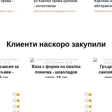
 трева -
6x
Кантал трева купчина
Картина н
- естествена
абстракт
Препоръчителна продажна цена : €3.60/бройка
Препоръчителна продажна цена : €3.60/бройка
Клиенти наскоро закупили
саксия за
Ваза с форма на овална
Гръцк
ръжки -
поничка - шоколадов
саксия
5 см
цвят, 18 см
кре