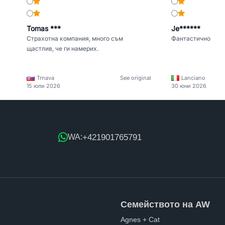
Tomas ***
Je******
Страхотна компания, много съм
Фантастично
щастлив, че ги намерих.
Trnava
See original
Lanciano
15 юли 2026
30 юни 2026
+421901765791
WA:
Семейството на AW
Agnes + Cat