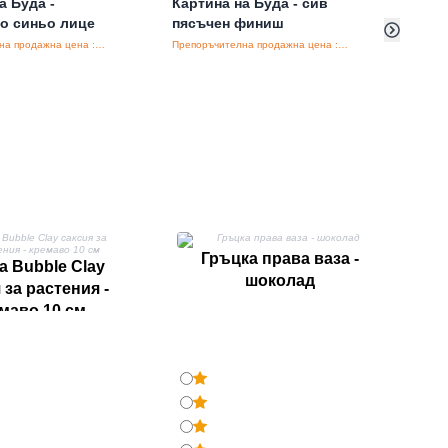
а Буда -
Картина на Буда - сив
Комп
но синьо лице
пясъчен финиш
Буда
30x3
Препоръчителна продажна цена : €36.25/бройка
Препоръчителна продажна цена : €31.25/бройка
Гръцка права ваза -
а Bubble Clay
шоколад
 за растения -
маво 10 см