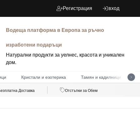
Регистрация
вход
Водеща платформа в Европа за ръчно
изработени подаръци
Натурални продукти за уелнес, красота и уникален
дом.
ици
Кристали и езотерика
Тамян и кадилници
Д
Безплатна Доставка
Отстъпки за Обем