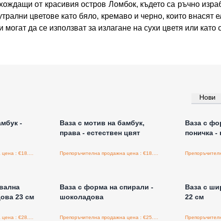
хождащи от красивия остров Ломбок, където са ръчно изра
еутрални цветове като бяло, кремаво и черно, които внасят
 могат да се използват за излагане на сухи цветя или като
Нови
а едро
Влезте за цени на едро
Влезт
амбук -
Ваза с мотив на бамбук,
Ваза с фо
права - естествен цвят
поничка - 
Препоръчителна продажна цена : €18.75/бройка
Препоръчителна продажна цена : €18.75/бройка
а едро
Влезте за цени на едро
Влезт
овална
Ваза с форма на спирали -
Ваза с ши
ова 23 см
шоколадова
22 см
Препоръчителна продажна цена : €28.80/бройка
Препоръчителна продажна цена : €25.95/бройка